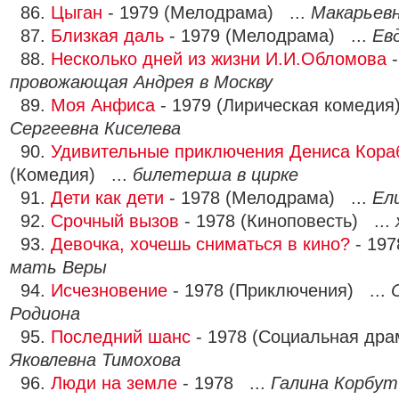
86.
Цыган
- 1979 (Мелодрама) ...
Макарьев
87.
Близкая даль
- 1979 (Мелодрама) ...
Ев
88.
Несколько дней из жизни И.И.Обломова
-
провожающая Андрея в Москву
89.
Моя Анфиса
- 1979 (Лирическая комедия
Сергеевна Киселева
90.
Удивительные приключения Дениса Кора
(Комедия) ...
билетерша в цирке
91.
Дети как дети
- 1978 (Мелодрама) ...
Ел
92.
Срочный вызов
- 1978 (Киноповесть) ...
93.
Девочка, хочешь сниматься в кино?
- 197
мать Веры
94.
Исчезновение
- 1978 (Приключения) ...
Родиона
95.
Последний шанс
- 1978 (Социальная дра
Яковлевна Тимохова
96.
Люди на земле
- 1978 ...
Галина Корбут