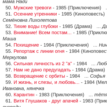
мама Нади
50.
Мужские тревоги
- 1985 (Приключения) .
51.
Осенние утренники
- 1985 (Киноповесть)
Семёновна Лихолетова
52.
Тихие воды глубоки
- 1985 (Драма) ...
Д
53.
Внимание! Всем постам...
- 1985 (Приклю
Маша
54.
Похищение
- 1984 (Приключения) ...
Нин
55.
Репортаж с линии огня
- 1984 (Киноповес
Меркулова
56.
Сильная личность из 2 "а"
- 1984 ...
Люб
57.
Нам не дано предугадать
- 1984 (Драма)
58.
Возвращение с орбиты
- 1984 ...
Софья
59.
И жизнь, и слезы, и любовь...
- 1984 (Ме
Ивановна, нянечка
60.
Карантин
- 1983 (Приключения) ...
тётя
61.
Витя Глушаков - друг апачей
- 1983 (При