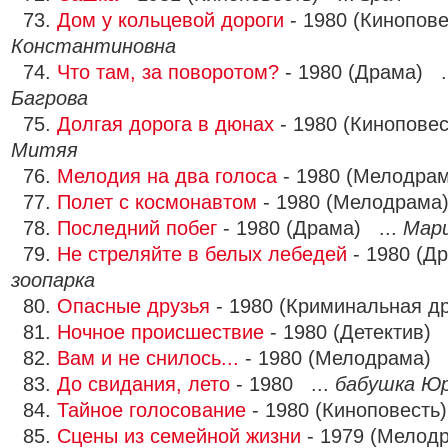
73.
Дом у кольцевой дороги
- 1980 (Кинопове
Константиновна
74.
Что там, за поворотом?
- 1980 (Драма) .
Багрова
75.
Долгая дорога в дюнах
- 1980 (Киноповес
Митяя
76.
Мелодия на два голоса
- 1980 (Мелодрам
77.
Полет с космонавтом
- 1980 (Мелодрама
78.
Последний побег
- 1980 (Драма) ...
Мар
79.
Не стреляйте в белых лебедей
- 1980 (Д
зоопарка
80.
Опасные друзья
- 1980 (Криминальная д
81.
Ночное происшествие
- 1980 (Детектив) 
82.
Вам и не снилось...
- 1980 (Мелодрама) 
83.
До свидания, лето
- 1980 ...
бабушка Ю
84.
Тайное голосование
- 1980 (Киноповесть
85.
Сцены из семейной жизни
- 1979 (Мелод