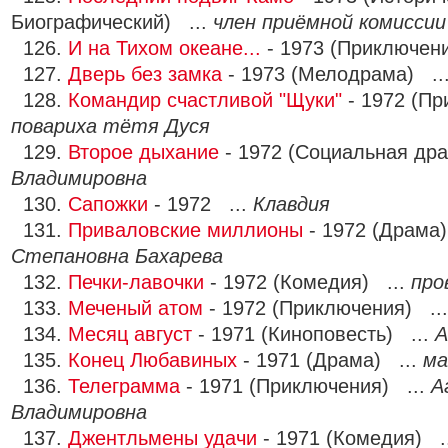
Биографический) ...
член приёмной комиссии
126.
И на Тихом океане...
- 1973 (Приключен
127.
Дверь без замка
- 1973 (Мелодрама) ..
128.
Командир счастливой "Щуки"
- 1972 (Пр
повариха тётя Дуся
129.
Второе дыхание
- 1972 (Социальная др
Владимировна
130.
Сапожки
- 1972 ...
Клавдия
131.
Приваловские миллионы
- 1972 (Драма)
Степановна Бахарева
132.
Печки-лавочки
- 1972 (Комедия) ...
про
133.
Меченый атом
- 1972 (Приключения) ..
134.
Месяц август
- 1971 (Киноповесть) ...
А
135.
Конец Любавиных
- 1971 (Драма) ...
ма
136.
Телеграмма
- 1971 (Приключения) ...
А
Владимировна
137.
Джентльмены удачи
- 1971 (Комедия) .