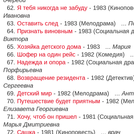
очереди
62.
Я тебя никогда не забуду
- 1983 (Кинопов
Ивановна
63.
Оставить след
- 1983 (Мелодрама) ...
П
64.
Признать виновным
- 1983 (Социальная 
Виктора
65.
Хозяйка детского дома
- 1983 ...
Мария
66.
Шофер на один рейс
- 1982 (Комедия) .
67.
Надежда и опора
- 1982 (Социальная др
Порфирьевна
68.
Возвращение резидента
- 1982 (Детектив
Сергеевна
69.
Детский мир
- 1982 (Мелодрама) ...
Ант
70.
Путешествие будет приятным
- 1982 (Ме
Елизавета Георгиевна
71.
Хочу, чтоб он пришел
- 1981 (Социальная
Марья Дмитриевна
72.
Сашка
- 1981 (Киноповесть) ...
врач