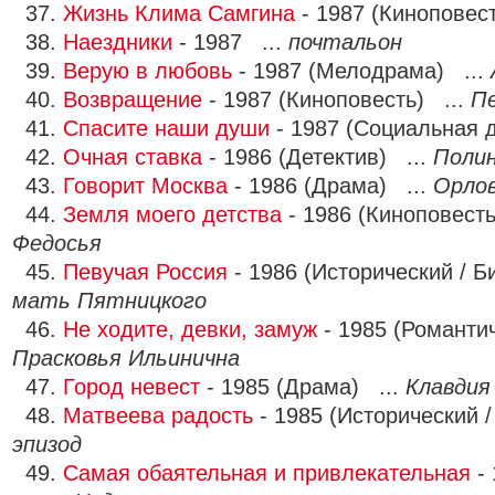
37.
Жизнь Клима Самгина
- 1987 (Киноповес
38.
Наездники
- 1987 ...
почтальон
39.
Верую в любовь
- 1987 (Мелодрама) ...
40.
Возвращение
- 1987 (Киноповесть) ...
П
41.
Спасите наши души
- 1987 (Социальная 
42.
Очная ставка
- 1986 (Детектив) ...
Полин
43.
Говорит Москва
- 1986 (Драма) ...
Орло
44.
Земля моего детства
- 1986 (Киноповесть
Федосья
45.
Певучая Россия
- 1986 (Исторический / Б
мать Пятницкого
46.
Не ходите, девки, замуж
- 1985 (Романти
Прасковья Ильинична
47.
Город невест
- 1985 (Драма) ...
Клавдия
48.
Матвеева радость
- 1985 (Исторический /
эпизод
49.
Самая обаятельная и привлекательная
- 