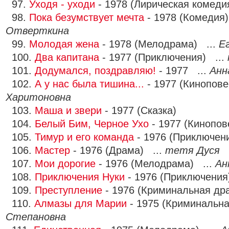
97.
Уходя - уходи
- 1978 (Лирическая комеди
98.
Пока безумствует мечта
- 1978 (Комедия)
Отверткина
99.
Молодая жена
- 1978 (Мелодрама) ...
Е
100.
Два капитана
- 1977 (Приключения) ...
101.
Додумался, поздравляю!
- 1977 ...
Анн
102.
А у нас была тишина...
- 1977 (Кинопове
Харитоновна
103.
Маша и звери
- 1977 (Сказка)
104.
Белый Бим, Черное Ухо
- 1977 (Кинопов
105.
Тимур и его команда
- 1976 (Приключен
106.
Мастер
- 1976 (Драма) ...
тетя Дуся
107.
Мои дорогие
- 1976 (Мелодрама) ...
Ан
108.
Приключения Нуки
- 1976 (Приключения
109.
Преступление
- 1976 (Криминальная др
110.
Алмазы для Марии
- 1975 (Криминальна
Степановна