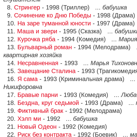
8.
Стрингер
- 1998 (Триллер) ...
бабушка
9.
Сочинение ко Дню Победы
- 1998 (Драма)
10.
На заре туманной юности
- 1997 (Драма)
11.
Маша и звери
- 1995 (Сказка) ...
бабушк
12.
Курочка ряба
- 1994 (Комедия) ...
Мари
13.
Бульварный роман
- 1994 (Мелодрама) .
квартирная хозяйка
14.
Несравненная
- 1993 ...
Марья Тихонов
15.
Завещание Сталина
- 1993 (Трагикомеди
16.
Я сама
- 1993 (Криминальная драма) ..
Никифоровна
17.
Бравые парни
- 1993 (Комедия) ...
Люба
18.
Бездна, круг седьмой
- 1993 (Драма) ...
19.
Фиктивный брак
- 1992 (Мелодрама)
20.
Хэлп ми
- 1992 ...
бабушка
21.
Новый Одеон
- 1992 (Комедия)
22.
Риск без контракта
- 1992 (Боевик) ...
м