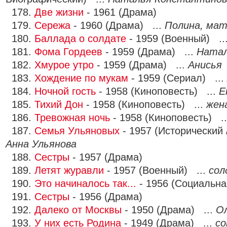
178.
Две жизни
- 1961 (Драма)
179.
Сережа
- 1960 (Драма) ...
Полина, мат
180.
Баллада о солдате
- 1959 (Военный) ..
181.
Фома Гордеев
- 1959 (Драма) ...
Ната
182.
Хмурое утро
- 1959 (Драма) ...
Анисья
183.
Хождение по мукам
- 1959 (Сериал) ...
184.
Ночной гость
- 1958 (Киноповесть) ...
Е
185.
Тихий Дон
- 1958 (Киноповесть) ...
жен
186.
Тревожная ночь
- 1958 (Киноповесть) .
187.
Семья Ульяновых
- 1957 (Исторический 
Анна Ульянова
188.
Сестры
- 1957 (Драма)
189.
Летят журавли
- 1957 (Военный) ...
сол
190.
Это начиналось так...
- 1956 (Социальна
191.
Сестры
- 1956 (Драма)
192.
Далеко от Москвы
- 1950 (Драма) ...
О
193.
У них есть Родина
- 1949 (Драма) ...
со