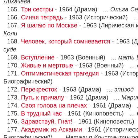
Лихачева
165.
Три сестры
- 1964 (Драма) ...
Ольга Се
166.
Синяя тетрадь
- 1963 (Исторический) ..
167.
Я шагаю по Москве
- 1963 (Лирическая 
Коли
168.
Человек, который сомневается
- 1963 (
суде
169.
Вступление
- 1963 (Военный) ...
мать 
170.
Живые и мертвые
- 1963 (Военный) ...
171.
Оптимистическая трагедия
- 1963 (Исто
Биографический)
172.
Перекресток
- 1963 (Драма) ...
эпизод
173.
Путь к причалу
- 1962 (Драма) ...
Мари
174.
Своя голова на плечах
- 1961 (Драма) .
175.
В трудный час
- 1961 (Киноповесть) ...
176.
Здравствуй, Гнат!
- 1961 (Киноповесть)
177.
Академик из Аскании
- 1961 (Историческ
Биографический) ...
Наталья Константинов