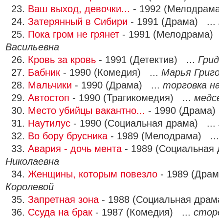
23.
Ваш выход, девочки...
- 1992 (Мелодрама
24.
Затерянный в Сибири
- 1991 (Драма) ...
25.
Пока гром не грянет
- 1991 (Мелодрама) 
Васильевна
26.
Кровь за кровь
- 1991 (Детектив) ...
Грид
27.
Бабник
- 1990 (Комедия) ...
Марья Григ
28.
Мальчики
- 1990 (Драма) ...
торговка н
29.
Автостоп
- 1990 (Трагикомедия) ...
медс
30.
Место убийцы вакантно...
- 1990 (Драма)
31.
Наутилус
- 1990 (Социальная драма) ...
32.
Во бору брусника
- 1989 (Мелодрама) ..
33.
Авария - дочь мента
- 1989 (Социальная 
Николаевна
34.
Женщины, которым повезло
- 1989 (Драм
Королевой
35.
Запретная зона
- 1988 (Социальная драм
36.
Ссуда на брак
- 1987 (Комедия) ...
стор