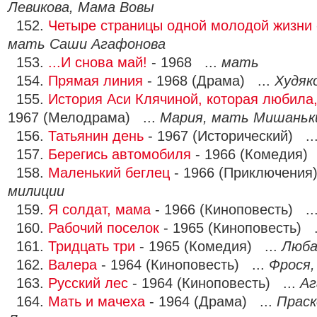
Левикова, Мама Вовы
152.
Четыре страницы одной молодой жизни
мать Саши Агафонова
153.
...И снова май!
- 1968 ...
мать
154.
Прямая линия
- 1968 (Драма) ...
Худяк
155.
История Аси Клячиной, которая любила
1967 (Мелодрама) ...
Мария, мать Мишаньк
156.
Татьянин день
- 1967 (Исторический) ..
157.
Берегись автомобиля
- 1966 (Комедия) 
158.
Маленький беглец
- 1966 (Приключения
милиции
159.
Я солдат, мама
- 1966 (Киноповесть) ..
160.
Рабочий поселок
- 1965 (Киноповесть) .
161.
Тридцать три
- 1965 (Комедия) ...
Люба
162.
Валера
- 1964 (Киноповесть) ...
Фрося,
163.
Русский лес
- 1964 (Киноповесть) ...
Аг
164.
Мать и мачеха
- 1964 (Драма) ...
Праск