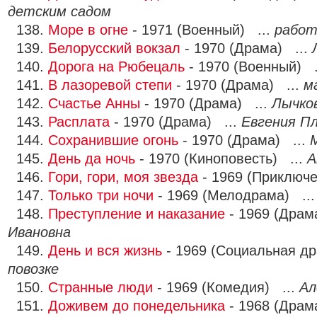
детским садом
138.
Море в огне
- 1971 (Военный) ...
работ
139.
Белорусский вокзал
- 1970 (Драма) ...
140.
Дорога на Рюбецаль
- 1970 (Военный) .
141.
В лазоревой степи
- 1970 (Драма) ...
м
142.
Счастье Анны
- 1970 (Драма) ...
Лычко
143.
Расплата
- 1970 (Драма) ...
Евгения П
144.
Сохранившие огонь
- 1970 (Драма) ...
145.
День да ночь
- 1970 (Киноповесть) ...
А
146.
Гори, гори, моя звезда
- 1969 (Приключе
147.
Только три ночи
- 1969 (Мелодрама) ..
148.
Преступление и наказание
- 1969 (Драм
Ивановна
149.
День и вся жизнь
- 1969 (Социальная д
повозке
150.
Странные люди
- 1969 (Комедия) ...
Ал
151.
Доживем до понедельника
- 1968 (Драм