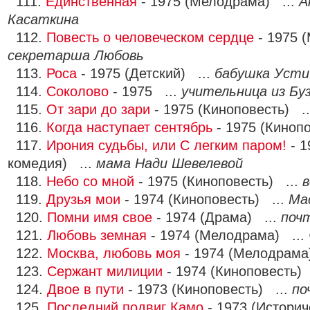
111.
Единственная
- 1975 (Мелодрама) ...
А
Касаткина
112.
Повесть о человеческом сердце
- 1975 
секретарша Любовь
113.
Роса
- 1975 (Детский) ...
бабушка Усти
114.
Соколово
- 1975 ...
учительница из Бу
115.
От зари до зари
- 1975 (Киноповесть) .
116.
Когда наступает сентябрь
- 1975 (Киноп
117.
Ирония судьбы, или С легким паром!
- 1
комедия) ...
мама Нади Шевелевой
118.
Небо со мной
- 1975 (Киноповесть) ...
в
119.
Друзья мои
- 1974 (Киноповесть) ...
Ма
120.
Помни имя свое
- 1974 (Драма) ...
поч
121.
Любовь земная
- 1974 (Мелодрама) ...
122.
Москва, любовь моя
- 1974 (Мелодрама
123.
Сержант милиции
- 1974 (Киноповесть) 
124.
Двое в пути
- 1973 (Киноповесть) ...
по
125.
Последний подвиг Камо
- 1973 (Историч