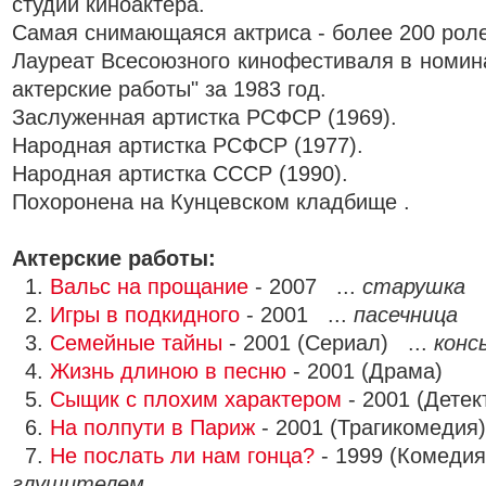
студии киноактера.
Cамая снимающаяся актриса - более 200 роле
Лауреат Всесоюзного кинофестиваля в номин
актерские работы" за 1983 год.
Заслуженная артистка РСФСР (1969).
Народная артистка РСФСР (1977).
Народная артистка СССР (1990).
Похоронена на Кунцевском кладбище .
Актерские работы:
1.
Вальс на прощание
- 2007 ...
старушка
2.
Игры в подкидного
- 2001 ...
пасечница
3.
Семейные тайны
- 2001 (Сериал) ...
конс
4.
Жизнь длиною в песню
- 2001 (Драма)
5.
Сыщик с плохим характером
- 2001 (Детек
6.
На полпути в Париж
- 2001 (Трагикомедия
7.
Не послать ли нам гонца?
- 1999 (Комедия
глушителем