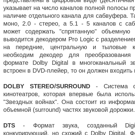
представлены в цифровом виде (десятичная
указывает на число каналов полной полосы пр
наличие отдельного канала для сабвуфера. Та
моно, 2.0 - стерео, а 5.1 - 5 каналов с са
может содержать "спрятанную" объемную 
выводится декодером Pro Logic с разделение
на передние, центральную и тыловые к
необходим декодер для преобразования
формате Dolby Digital в многоканальный з
встроен в DVD-плейер, то он должен входить 
DOLBY STEREO/SURROUND
- Система о
кинотеатров, которая впервые была исполь
"Звездных войнах". Она состоит из информа
объемной (surround) частях звуковой дорожки.
DTS
- Формат звука, созданный Digit
конкурирующий, но схожий с Dolby Digital. 