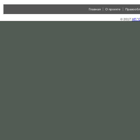
Главная
О проекте
Правооб
© 2017
НП "