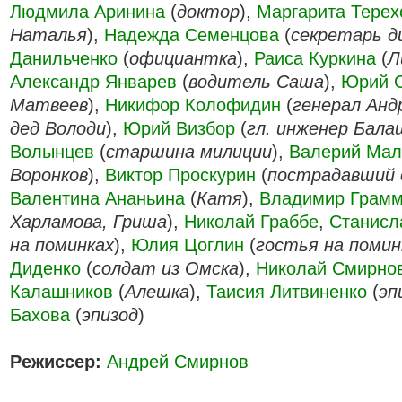
Людмила Аринина
(
доктор
),
Маргарита Терех
Наталья
),
Надежда Семенцова
(
секретарь д
Данильченко
(
официантка
),
Раиса Куркина
(
Л
Александр Январев
(
водитель Саша
),
Юрий О
Матвеев
),
Никифор Колофидин
(
генерал Анд
дед Володи
),
Юрий Визбор
(
гл. инженер Бала
Волынцев
(
старшина милиции
),
Валерий Ма
Воронков
),
Виктор Проскурин
(
пострадавший 
Валентина Ананьина
(
Катя
),
Владимир Грамм
Харламова, Гриша
),
Николай Граббе
,
Станисл
на поминках
),
Юлия Цоглин
(
гостья на помин
Диденко
(
солдат из Омска
),
Николай Смирно
Калашников
(
Алешка
),
Таисия Литвиненко
(
эп
Бахова
(
эпизод
)
Режиссер:
Андрей Смирнов