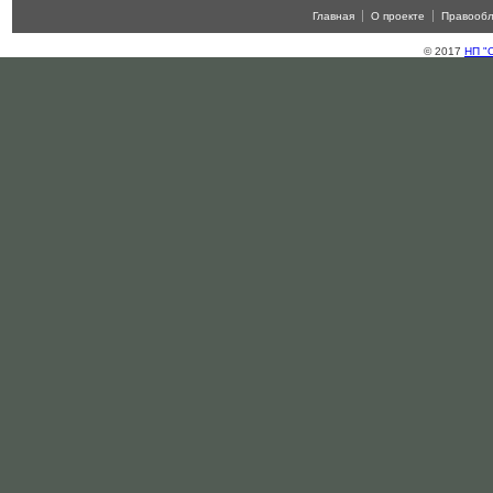
Главная
О проекте
Правооб
© 2017
НП "