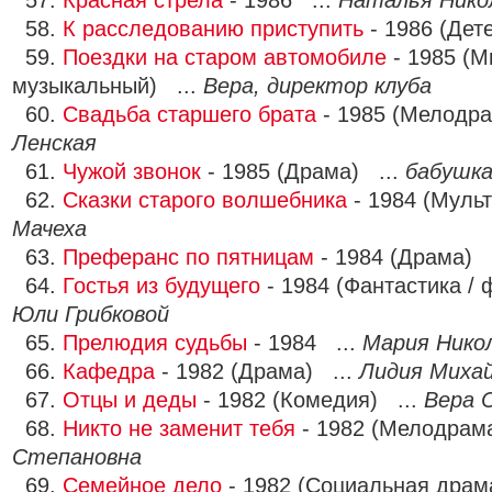
57.
Красная стрела
- 1986 ...
Наталья Нико
58.
К расследованию приступить
- 1986 (Дет
59.
Поездки на старом автомобиле
- 1985 (М
музыкальный) ...
Вера, директор клуба
60.
Свадьба старшего брата
- 1985 (Мелодра
Ленская
61.
Чужой звонок
- 1985 (Драма) ...
бабушк
62.
Сказки старого волшебника
- 1984 (Мульт
Мачеха
63.
Преферанс по пятницам
- 1984 (Драма) 
64.
Гостья из будущего
- 1984 (Фантастика / 
Юли Грибковой
65.
Прелюдия судьбы
- 1984 ...
Мария Нико
66.
Кафедра
- 1982 (Драма) ...
Лидия Миха
67.
Отцы и деды
- 1982 (Комедия) ...
Вера 
68.
Никто не заменит тебя
- 1982 (Мелодрам
Степановна
69.
Семейное дело
- 1982 (Социальная драм