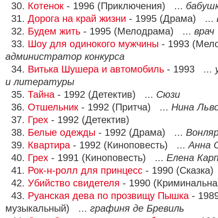
30.
Котенок
- 1996 (Приключения) ...
бабуш
31.
Дорога на край жизни
- 1995 (Драма) ...
32.
Будем жить
- 1995 (Мелодрама) ...
врач
33.
Шоу для одинокого мужчины
- 1993 (Мел
администратор конкурса
34.
Витька Шушера и автомобиль
- 1993 ...
и литературы
35.
Тайна
- 1992 (Детектив) ...
Сюзи
36.
Отшельник
- 1992 (Притча) ...
Нина Льв
37.
Грех
- 1992 (Детектив)
38.
Белые одежды
- 1992 (Драма) ...
Вонляр
39.
Квартира
- 1992 (Киноповесть) ...
Анна 
40.
Грех
- 1991 (Киноповесть) ...
Елена Кар
41.
Рок-н-ролл для принцесс
- 1990 (Сказка)
42.
Убийство свидетеля
- 1990 (Криминальна
43.
Руанская дева по прозвищу Пышка
- 198
музыкальный) ...
графиня де Бревиль