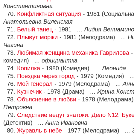
Константиновна
70.
Конфликтная ситуация
- 1981 (Социальн
Анатольевна Виленская
71.
Белый танец
- 1981 ...
Лидия Вениамино
72.
Плывут моржи
- 1981 (Мелодрама) ...
Н
Чагина
73.
Любимая женщина механика Гаврилова
-
комедия) ...
официантка
74.
Копилка
- 1980 (Комедия) ...
Леонида
75.
Поездка через город
- 1979 (Комедия) ..
76.
Мой генерал
- 1979 (Мелодрама) ...
Анн
77.
Кузнечик
- 1978 (Драма) ...
Ирина Конст
78.
Объяснение в любви
- 1978 (Мелодрама)
Петровна
79.
Следствие ведут знатоки. Дело N12. Бук
(Детектив) ...
Анна Ивановна
80.
Журавль в небе
- 1977 (Мелодрама) ...