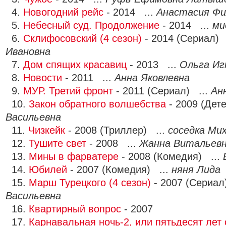
4.
Новогодний рейс
- 2014 ...
Анастасия Фи
5.
Небесный суд. Продолжение
- 2014 ...
ми
6.
Склифосовский (4 сезон)
- 2014 (Сериал) 
Ивановна
7.
Дом спящих красавиц
- 2013 ...
Ольга Иг
8.
Новости
- 2011 ...
Анна Яковлевна
9.
МУР. Третий фронт
- 2011 (Сериал) ...
Ан
10.
Закон обратного волшебства
- 2009 (Дет
Васильевна
11.
Чизкейк
- 2008 (Триллер) ...
соседка Ми
12.
Тушите свет
- 2008 ...
Жанна Витальев
13.
Мины в фарватере
- 2008 (Комедия) ...
14.
Юбилей
- 2007 (Комедия) ...
няня Лида
15.
Марш Турецкого (4 сезон)
- 2007 (Сериал
Васильевна
16.
Квартирный вопрос
- 2007
17.
Карнавальная ночь-2, или пятьдесят лет 