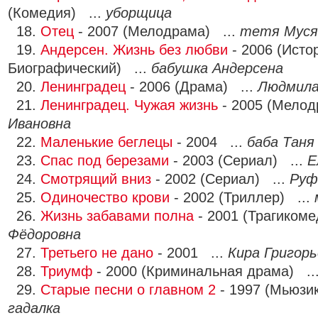
(Комедия) ...
уборщица
18.
Отец
- 2007 (Мелодрама) ...
тетя Муся
19.
Андерсен. Жизнь без любви
- 2006 (Исто
Биографический) ...
бабушка Андерсена
20.
Ленинградец
- 2006 (Драма) ...
Людмила
21.
Ленинградец. Чужая жизнь
- 2005 (Мелод
Ивановна
22.
Маленькие беглецы
- 2004 ...
баба Таня
23.
Спас под березами
- 2003 (Сериал) ...
Е
24.
Смотрящий вниз
- 2002 (Сериал) ...
Руф
25.
Одиночество крови
- 2002 (Триллер) ...
26.
Жизнь забавами полна
- 2001 (Трагикоме
Фёдоровна
27.
Третьего не дано
- 2001 ...
Кира Григорь
28.
Триумф
- 2000 (Криминальная драма) ..
29.
Старые песни о главном 2
- 1997 (Мьюзик
гадалка