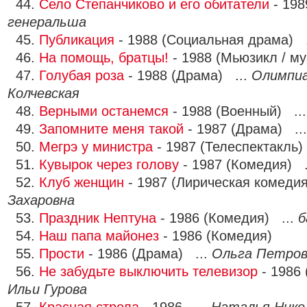
44.
Село Степанчиково и его обитатели
- 198
генеральша
45.
Публикация
- 1988 (Социальная драма) 
46.
На помощь, братцы!
- 1988 (Мьюзикл / м
47.
Голубая роза
- 1988 (Драма) ...
Олимпиа
Колчевская
48.
Верными останемся
- 1988 (Военный) ..
49.
Запомните меня такой
- 1987 (Драма) ..
50.
Мегрэ у министра
- 1987 (Телеспектакль)
51.
Кувырок через голову
- 1987 (Комедия) .
52.
Клуб женщин
- 1987 (Лирическая комедия
Захаровна
53.
Праздник Нептуна
- 1986 (Комедия) ...
б
54.
Наш папа майонез
- 1986 (Комедия)
55.
Прости
- 1986 (Драма) ...
Ольга Петров
56.
Не забудьте выключить телевизор
- 1986
Ильи Гурова