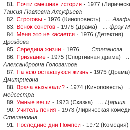
81.
Почти смешная история
- 1977 (Лирическ
Таисия Павловна Алсуфьева
82.
Строговы
- 1976 (Киноповесть) ...
Агафь
83.
Венок сонетов
- 1976 (Драма) ...
фрау 
84.
Меня это не касается
- 1976 (Детектив) .
Дроздова
85.
Середина жизни
- 1976 ...
Степанова
86.
Призвание
- 1975 (Спортивная драма) ..
Александровна Голованова
87.
На всю оставшуюся жизнь
- 1975 (Драма
Дмитриевна
88.
Врача вызывали?
- 1974 (Киноповесть) .
медсестра
89.
Умные вещи
- 1973 (Сказка) ...
Царица
90.
Учитель пения
- 1973 (Лирическая комед
Степановна
91.
Последние дни Помпеи
- 1972 (Комедия)