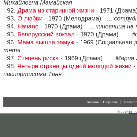
Михайловна Мамайская
92.
Драма из старинной жизни
- 1971 (Драма
93.
О любви
- 1970 (Мелодрама) ...
сотруд
94.
Начало
- 1970 (Драма) ...
чиновница на
95.
Белорусский вокзал
- 1970 (Драма) ...
д
96.
Мама вышла замуж
- 1969 (Социальная 
тетя
97.
Степень риска
- 1969 (Драма) ...
Мария 
98.
Четыре страницы одной молодой жизни
-
паспортистка Таня
Главная
О проекте
Правооб
© 2017
НП "