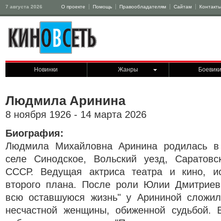
7 августа 2026
О проекте
Помощь
Правообладателям
Сайтам
Контакт
Новинки
Жанры
Боевик
Людмила Аринина
8 ноября 1926 - 14 марта 2026
Биография:
Людмила Михайловна Аринина родилась в
селе Синодское, Вольский уезд, Саратовс
СССР. Ведущая актриса театра и кино, и
второго плана. После роли Юлии Дмитрие
всю оставшуюся жизнь" у Арининой сложил
несчастной женщины, обиженной судьбой. 