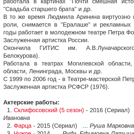
работала в картинах "Почти смешная исто
"Свадьба старшего брата" и др.
В то же время Людмила Аринина виртуозно 
роли, снимается в "Ералаше" и рекламных 
годы работает в молодежном театре Петра Фо
Заслуженная артистка России.
Окончила ГИТИС им. А.В.Луначарског
Белокурова).
Работала в театрах Могилевской области,
области, Ленинграда, Москвы и др.
С 1999 по 2006 год - в Театре-мастерской Пе
Заслуженная артистка РСФСР (1976).
Актерские работы:
1.
Склифосовский (5 сезон)
- 2016 (Сериал) 
Ивановна
2.
Фарца
- 2015 (Сериал) ...
Руша Марковна
3.
Чужое
- 2014 ...
Руфь Ефимовна Латыш