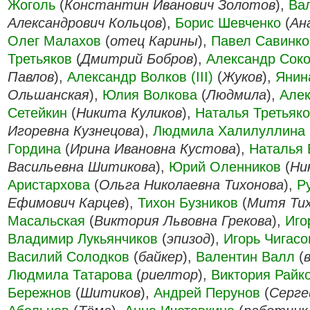
Жоголь
(
Константин Иванович Золотов
),
Ва
Александрович Кольцов
),
Борис Шевченко
(
Ан
Олег Малахов
(
отец Карины
),
Павел Савинко
Третьяков
(
Дмитрий Бобров
),
Александр Сок
Павлов
),
Александр Волков (III)
(
Жуков
),
Янин
Ольшанская
),
Юлия Волкова
(
Людмила
),
Але
Сетейкин
(
Никита Куликов
),
Наталья Третьяко
Игоревна Кузнецова
),
Людмила Халилуллина
Гордина
(
Ирина Ивановна Кустова
),
Наталья 
Васильевна Шитикова
),
Юрий Оленников
(
Ни
Аристархова
(
Ольга Николаевна Тихонова
),
Р
Ефимович Карцев
),
Тихон Бузников
(
Митя Ти
Масальская
(
Виктория Львовна Грекова
),
Иго
Владимир Лукьянчиков
(
эпизод
),
Игорь Чигасо
Василий Солодков
(
байкер
),
Валентин Валл
(
Людмила Татарова
(
риелтор
),
Виктория Райк
Бережнов
(
Шитиков
),
Андрей Перунов
(
Серге