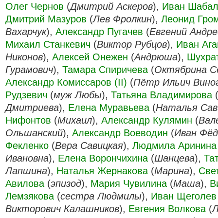
Олег Чернов
(
Дмитрий Аскеров
),
Иван Шабал
Дмитрий Мазуров
(
Лев Фролкин
),
Леонид Гро
Вахарчук
),
Александр Пугачев
(
Евгений Андр
Михаил Станкевич
(
Виктор Рубцов
),
Иван Ага
Никонов
),
Алексей Онежен
(
Андрюша
),
Шухра
Гурамович
),
Тамара Спиричева
(
Октябрина С
Александр Комиссаров (II)
(
Пётр Ильич Вино
Рудзевич
(
муж Любы
),
Татьяна Владимирова
Дмитриева
),
Елена Муравьева
(
Наталья Сав
Нифонтов
(
Михаил
),
Александр Кулямин
(
Вал
Ольшанский
),
Александр Воеводин
(
Иван Фёд
Фекленко
(
Вера Савицкая
),
Людмила Аринина
Ивановна
),
Елена Ворончихина
(
Шанцева
),
Та
Лапшина
),
Наталья Жернакова
(
Марина
),
Све
Авилова
(
эпизод
),
Мария Чувилина
(
Маша
),
В
Лемзякова
(
сестра Людмилы
),
Иван Щеголев
Викторович Калашников
),
Евгения Волкова
(