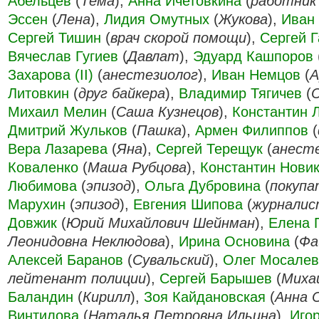
Абельцев
(
Тёма
),
Анна Ичетовкина
(
работник
Эссен
(
Лена
),
Лидия Омутных
(
Жукова
),
Иван
Сергей Тишин
(
врач скорой помощи
),
Сергей Г
Вячеслав Гугиев
(
Давлат
),
Эдуард Кашпоров
Захарова (II)
(
анестезиолог
),
Иван Немцов
(
А
Литовкин
(
друг байкера
),
Владимир Тягичев
(
Михаил Мелин
(
Саша Кузнецов
),
Константин 
Дмитрий Жульков
(
Пашка
),
Армен Филиппов
(
Вера Лазарева
(
Яна
),
Сергей Терещук
(
анест
Коваленко
(
Маша Рубцова
),
Константин Нови
Любимова
(
эпизод
),
Ольга Дубровина
(
покупа
Марухин
(
эпизод
),
Евгения Шипова
(
журналис
Довжик
(
Юрий Михайлович Шейнман
),
Елена 
Леонидовна Неклюдова
),
Ирина Основина
(
Фа
Алексей Баранов
(
Сувальский
),
Олег Мосалев
лейтенант полиции
),
Сергей Барышев
(
Миха
Баландин
(
Кирилл
),
Зоя Кайдановская
(
Анна 
Винтилова
(
Наталья Петровна Ильина
),
Иго