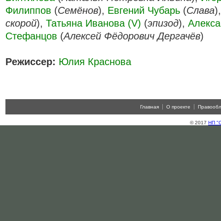
Филиппов
(
Семёнов
),
Евгений Чубарь
(
Слава
)
скорой
),
Татьяна Иванова (V)
(
эпизод
),
Алекса
Стефанцов
(
Алексей Фёдорович Дергачёв
)
Режиссер:
Юлия Краснова
Главная
О проекте
Правооб
© 2017
НП "