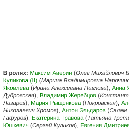
В ролях:
Максим Аверин
(
Олег Михайлович 
Куликова (II)
(
Марина Владимировна Нарочин
Яковлева
(
Ирина Алексеевна Павлова
),
Анна 
Дубровская
),
Владимир Жеребцов
(
Констант
Лазарев
),
Мария Рыщенкова
(
Покровская
),
Ал
Николаевич Хромов
),
Антон Эльдаров
(
Салам
Гафуров
),
Екатерина Травова
(
Татьяна Трет
Юшкевич
(
Сергей Куликов
),
Евгения Дмитрие