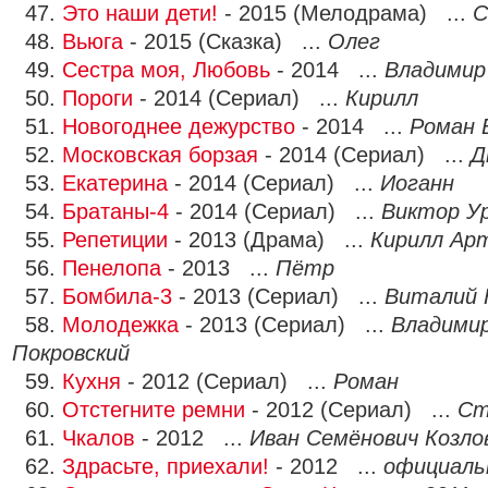
47.
Это наши дети!
- 2015 (Мелодрама) ...
С
48.
Вьюга
- 2015 (Сказка) ...
Олег
49.
Сестра моя, Любовь
- 2014 ...
Владимир
50.
Пороги
- 2014 (Сериал) ...
Кирилл
51.
Новогоднее дежурство
- 2014 ...
Роман 
52.
Московская борзая
- 2014 (Сериал) ...
Д
53.
Екатерина
- 2014 (Сериал) ...
Иоганн
54.
Братаны-4
- 2014 (Сериал) ...
Виктор У
55.
Репетиции
- 2013 (Драма) ...
Кирилл Ар
56.
Пенелопа
- 2013 ...
Пётр
57.
Бомбила-3
- 2013 (Сериал) ...
Виталий 
58.
Молодежка
- 2013 (Сериал) ...
Владимир
Покровский
59.
Кухня
- 2012 (Сериал) ...
Роман
60.
Отстегните ремни
- 2012 (Сериал) ...
Ст
61.
Чкалов
- 2012 ...
Иван Семёнович Козло
62.
Здрасьте, приехали!
- 2012 ...
официаль