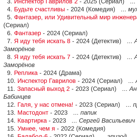
3.
Инспектор Гаврилов 2
- 2025 (Сериал) ..
4.
Будьте счастливы
- 2024 (Комедия) ...
му
5.
Фантазер, или Удивительный мир инженер
(Сериал)
6.
Фантазер
- 2024 (Сериал)
7.
Я иду тебя искать 8
- 2024 (Детектив) ...
Заморёнов
8.
Я иду тебя искать 7
- 2024 (Детектив) ...
Заморёнов
9.
Реплика
- 2024 (Драма)
10.
Инспектор Гаврилов
- 2024 (Сериал) ...
11.
Запасный выход 2
- 2023 (Сериал) ...
Ан
Бабинцев
12.
Галя, у нас отмена!
- 2023 (Сериал) ...
п
13.
Мастодонт
- 2023 ...
папик
14.
Квартирка
- 2023 ...
Сергей Васильевич
15.
Умнее, чем я
- 2022 (Комедия)
16.
Балабол-6
- 2022 (Сериал) ...
эпизод