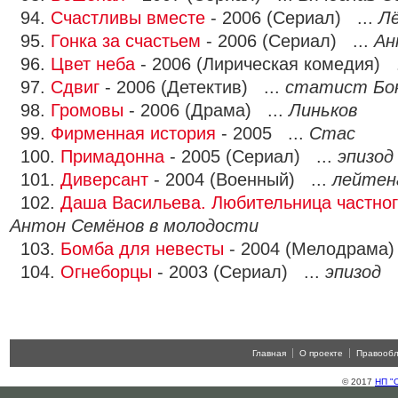
94.
Счастливы вместе
- 2006 (Сериал) ...
Л
95.
Гонка за счастьем
- 2006 (Сериал) ...
Ан
96.
Цвет неба
- 2006 (Лирическая комедия) 
97.
Сдвиг
- 2006 (Детектив) ...
статист Бо
98.
Громовы
- 2006 (Драма) ...
Линьков
99.
Фирменная история
- 2005 ...
Стас
100.
Примадонна
- 2005 (Сериал) ...
эпизод
101.
Диверсант
- 2004 (Военный) ...
лейтен
102.
Даша Васильева. Любительница частног
Антон Семёнов в молодости
103.
Бомба для невесты
- 2004 (Мелодрама)
104.
Огнеборцы
- 2003 (Сериал) ...
эпизод
Главная
О проекте
Правооб
© 2017
НП "