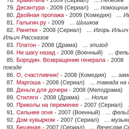
78.
Хранитель
- 2009 (Сериал) ...
Лебедев
79.
Десантура
- 2009 (Сериал) ...
помощник
80.
Двойная пропажа
- 2009 (Комедия) ...
И
81.
Галыгин.ру
- 2009 ...
Шишков
82.
Ранетки
- 2008 (Сериал) ...
Игорь Ильич
Ильич Рассказов
83.
Платон
- 2008 (Драма) ...
эпизод
84.
Ни шагу назад
- 2008 (Военный) ...
фель
85.
Бородин. Возвращение генерала
- 2008 
поезде
86.
О, счастливчик!
- 2008 (Комедия) ...
зам
87.
Маргоша
- 2008 (Сериал) ...
тамада на 
88.
Деньги для дочери
- 2008 (Мелодрама)
89.
Стиляги
- 2008 (Драма) ...
Нолик
90.
Приколы на переменке
- 2007 (Сериал) .
91.
Сильнее огня
- 2007 (Военный) ...
фель
92.
Дом кувырком
- 2007 (Сериал) ...
музык
93.
Бешеная
- 2007 (Сериал) ...
Вячеслав С