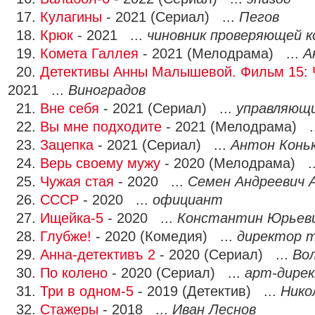
17.
Кулагины
- 2021 (Сериал) ...
Пегов
18.
Крюк
- 2021 ...
чиновник проверяющей к
19.
Комета Галлея
- 2021 (Мелодрама) ...
А
20.
Детективы Анны Малышевой. Фильм 15: 
2021 ...
Виноградов
21.
Вне себя
- 2021 (Сериал) ...
управляющ
22.
Вы мне подходите
- 2021 (Мелодрама) .
23.
Зацепка
- 2021 (Сериал) ...
Антон Конь
24.
Верь своему мужу
- 2020 (Мелодрама) .
25.
Чужая стая
- 2020 ...
Семен Андреевич 
26.
СССР
- 2020 ...
официант
27.
Ищейка-5
- 2020 ...
Константин Юрьеви
28.
Глубже!
- 2020 (Комедия) ...
директор 
29.
Анна-детективъ 2
- 2020 (Сериал) ...
Во
30.
По колено
- 2020 (Сериал) ...
арт-дирек
31.
Три в одном-5
- 2019 (Детектив) ...
Нико
32.
Стажеры
- 2018 ...
Иван Леснов