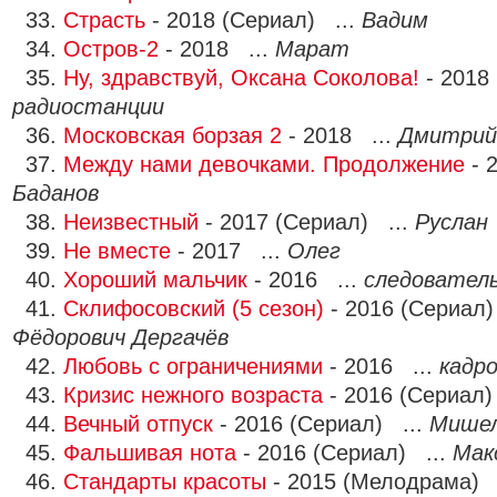
33.
Страсть
- 2018 (Сериал) ...
Вадим
34.
Остров-2
- 2018 ...
Марат
35.
Ну, здравствуй, Оксана Соколова!
- 2018
радиостанции
36.
Московская борзая 2
- 2018 ...
Дмитрий
37.
Между нами девочками. Продолжение
- 
Баданов
38.
Неизвестный
- 2017 (Сериал) ...
Руслан
39.
Не вместе
- 2017 ...
Олег
40.
Хороший мальчик
- 2016 ...
следовател
41.
Склифосовский (5 сезон)
- 2016 (Сериал)
Фёдорович Дергачёв
42.
Любовь с ограничениями
- 2016 ...
кадро
43.
Кризис нежного возраста
- 2016 (Сериал)
44.
Вечный отпуск
- 2016 (Сериал) ...
Мише
45.
Фальшивая нота
- 2016 (Сериал) ...
Мак
46.
Стандарты красоты
- 2015 (Мелодрама) 