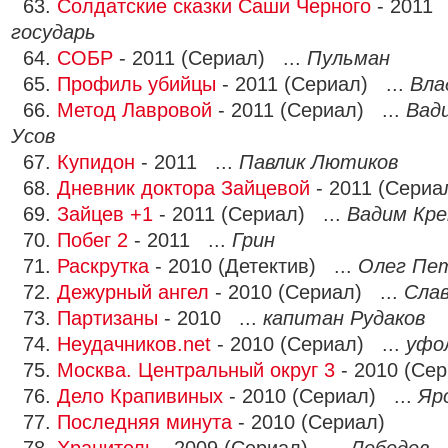
63.
Солдатские сказки Саши Черного
- 2011 
государь
64.
СОБР
- 2011 (Сериал) ...
Пульман
65.
Профиль убийцы
- 2011 (Сериал) ...
Вла
66.
Метод Лавровой
- 2011 (Сериал) ...
Вад
Усов
67.
Купидон
- 2011 ...
Павлик Лютиков
68.
Дневник доктора Зайцевой
- 2011 (Сериа
69.
Зайцев +1
- 2011 (Сериал) ...
Вадим Кр
70.
Побег 2
- 2011 ...
Грин
71.
Раскрутка
- 2010 (Детектив) ...
Олег Пе
72.
Дежурный ангел
- 2010 (Сериал) ...
Сла
73.
Партизаны
- 2010 ...
капитан Рудаков
74.
Неудачников.net
- 2010 (Сериал) ...
уфо
75.
Москва. Центральный округ 3
- 2010 (Сер
76.
Дело Крапивиных
- 2010 (Сериал) ...
Яр
77.
Последняя минута
- 2010 (Сериал)