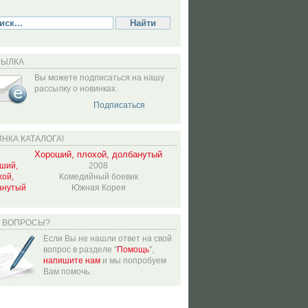
СЫЛКА
Вы можете подписаться на нашу
рассылку о новинках.
Подписаться
НКА КАТАЛОГА!
Хороший, плохой, долбанутый
2008
Комедийный боевик
Южная Корея
Ь ВОПРОСЫ?
Если Вы не нашли ответ на свой
вопрос в разделе "
Помощь
",
напишите нам
и мы попробуем
Вам помочь.