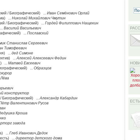
кий / Биографический) ...
Иван Семёнович Орлай
ма) ...
Николай Михайлович Чмутин
ий / Биографический) ...
Гордей Филиппович Нащекин
...
Василий Васильевич
РАС
рафический) ...
Пославский
мик Станислав Сергеевич
ан Тимофеевич
ия) ...
дед Симоне
ектив) ...
Алексей Алексеевич Федин
) ...
Матвей Евсеевич
НОВИ
иографический) ...
Образцов
окурор
 Лёва
орьевич
ый конструктор
/ Биографический) ...
Александр Кабардин
ЕСТ
Пётр Валентинович Русов
ван
дедушка Кроша
нко
арторг завода
а) ...
Глеб Иванович Дедок
есть) ...
директор детского дома