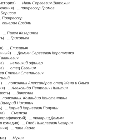
история) ...
Иван Сергеевич Шатохин
ючения) ...
профессор Громов
.
Борисов
..
Профессор
..
генерал Брэдли
 ...
Павел Казаринов
ь) ...
Григорьев
а) ...
Елизарыч
енный) ...
Демьян Сергеевич Коротченко
Савашевич
а) ...
немецкий офицер
а) ...
отец Евгения
ер Степан Степанович
силий
) ...
полковник Александров, отец Жени и Ольги
ия) ...
Александр Петрович Никитин
есть) ...
Вячеслав
..
полковник. Командир Константина
 Валерий Никитич
) ...
Корней Корнеевич Полунин
а) ...
Смелков
иографический) ...
товарищ Демьян
я комедия) ...
Глеб Николаевич Чехарин
ния) ...
папа Карло
ма) ...
Мухин