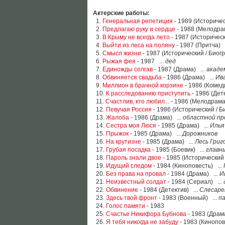
Актерские работы:
1.
Генеральная репетиция
- 1989 (Историчес
2.
Предлагаю руку и сердце
- 1988 (Мелодра
3.
В Крыму не всегда лето
- 1987 (Историческ
4.
Выйти из леса на поляну
- 1987 (Притча) 
5.
Смысл жизни
- 1987 (Исторический / Биог
6.
Рыжая фея
- 1987 ...
дед
7.
Единожды солгав
- 1987 (Драма) ...
акаде
8.
Обвиняется свадьба
- 1986 (Драма) ...
Ив
9.
Миллион в брачной корзине
- 1986 (Комед
10.
К расследованию приступить
- 1986 (Дет
11.
Счастлив, кто любил...
- 1986 (Мелодрама
12.
Певучая Россия
- 1986 (Исторический / Б
13.
Жалоба
- 1986 (Драма) ...
областной пр
14.
Сестра моя Люся
- 1985 (Драма) ...
Илья
15.
Прыжок
- 1985 (Драма) ...
Дорожников
16.
На крутизне
- 1985 (Драма) ...
Лесь Григ
17.
Грубая посадка
- 1985 (Боевик) ...
главн
18.
Пароль знали двое
- 1985 (Исторический 
19.
Идущий следом
- 1984 (Киноповесть) ...
20.
Без права на провал
- 1984 (Драма) ...
И
21.
Неизвестный солдат
- 1984 (Сериал) ...
22.
Обвинение
- 1984 (Детектив) ...
Слесаре
23.
Здесь твой фронт
- 1983 (Военный) ...
п
24.
Голос памяти
- 1983
25.
Счастье Никифора Бубнова
- 1983 (Драм
26.
Я тебя никогда не забуду
- 1983 (Кинопов