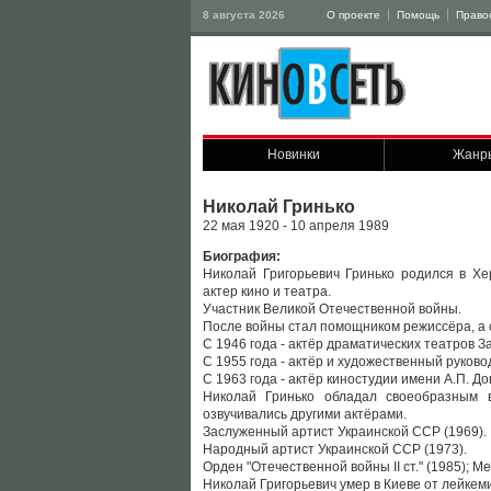
8 августа 2026
О проекте
Помощь
Право
Новинки
Жанр
Николай Гринько
22 мая 1920 - 10 апреля 1989
Биография:
Николай Григорьевич Гринько родился в Хе
актер кино и театра.
Участник Великой Отечественной войны.
После войны стал помощником режиссёра, а с
С 1946 года - актёр драматических театров З
С 1955 года - актёр и художественный руково
С 1963 года - актёр киностудии имени А.П. До
Николай Гринько обладал своеобразным 
озвучивались другими актёрами.
Заслуженный артист Украинской ССР (1969).
Народный артист Украинской ССР (1973).
Орден "Отечественной войны II ст." (1985); Ме
Николай Григорьевич умер в Киеве от лейкем