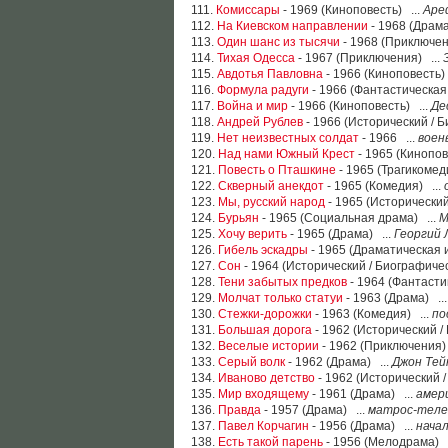
111.
Комиссары
- 1969 (Киноповесть) ...
Аре
112.
На Киевском направлении
- 1968 (Драма
113.
Один шанс из тысячи
- 1968 (Приключен
114.
Тихая Одесса
- 1967 (Приключения) ...
115.
Авдотья Павловна
- 1966 (Киноповесть)
116.
Формула радуги
- 1966 (Фантастическая
117.
Война и мир
- 1966 (Киноповесть) ...
Де
118.
Андрей Рублев
- 1966 (Исторический / 
119.
Нет неизвестных солдат
- 1966 ...
воен
120.
Над нами Южный Крест
- 1965 (Кинопов
121.
Повесть о Пташкине
- 1965 (Трагикомед
122.
Скверный анекдот
- 1965 (Комедия) ...
123.
Мы, русский народ
- 1965 (Исторический
124.
Бурьян
- 1965 (Социальная драма) ...
М
125.
Хочу верить
- 1965 (Драма) ...
Георгий 
126.
Гибель эскадры
- 1965 (Драматическая 
127.
Сон
- 1964 (Исторический / Биографичес
128.
Тени забытых предков
- 1964 (Фантастик
129.
Молчат только статуи
- 1963 (Драма) ..
130.
Стежки-дорожки
- 1963 (Комедия) ...
по
131.
Большая дорога
- 1962 (Исторический /
132.
Веселые истории
- 1962 (Приключения)
133.
Серый волк
- 1962 (Драма) ...
Джон Тей
134.
Иваново детство
- 1962 (Исторический 
135.
Мир входящему
- 1961 (Драма) ...
амер
136.
Правда
- 1957 (Драма) ...
матрос-тел
137.
Павел Корчагин
- 1956 (Драма) ...
нача
138.
Есть такой парень
- 1956 (Мелодрама) .