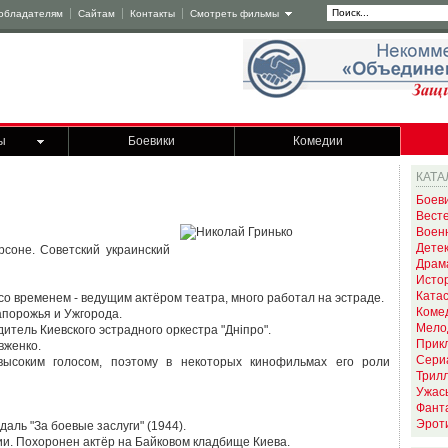
обладателям
Сайтам
Контакты
Смотреть фильмы
ы
Боевики
Комедии
КАТА
Боев
Вест
Воен
Дете
рсоне. Советский украинский
Драм
Исто
Ката
о временем - ведущим актёром театра, много работал на эстраде.
Коме
апорожья и Ужгорода.
Мело
дитель Киевского эстрадного оркестра "Днiпро".
Прик
вженко.
Сери
высоким голосом, поэтому в некоторых кинофильмах его роли
Трил
Ужас
Фант
Эрот
даль "За боевые заслуги" (1944).
ии. Похоронен актёр на Байковом кладбище Киева.