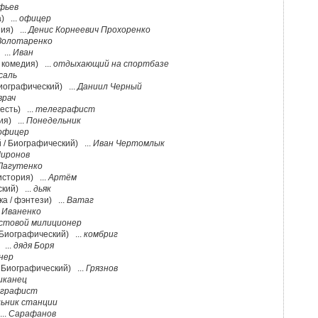
фьев
) ...
офицер
ия) ...
Денис Корнеевич Прохоренко
Золотаренко
 ...
Иван
 комедия) ...
отдыхающий на спортбазе
саль
Биографический) ...
Даниил Черный
врач
есть) ...
телеграфист
ия) ...
Понедельник
офицер
 / Биографический) ...
Иван Чертомлык
иронов
Лагутенко
история) ...
Артём
кий) ...
дьяк
а / фэнтези) ...
Ватаг
.
Иваненко
стовой милиционер
 Биографический) ...
комбриг
 ...
дядя Боря
нер
/ Биографический) ...
Грязнов
иканец
еграфист
льник станции
..
Сарафанов