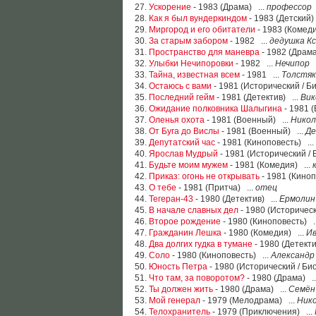
27.
Ускорение
- 1983 (Драма) ...
профессор
28.
Как я был вундеркиндом
- 1983 (Детский)
29.
Миргород и его обитатели
- 1983 (Комеди
30.
За старым забором
- 1982 ...
дедушка К
31.
Пространство для маневра
- 1982 (Драма
32.
Улыбки Нечипоровки
- 1982 ...
Нечипор
33.
Тайна, известная всем
- 1981 ...
Толстяк
34.
Остаюсь с вами
- 1981 (Исторический / Б
35.
Последний гейм
- 1981 (Детектив) ...
Вик
36.
Ожидание полковника Шалыгина
- 1981 
37.
Оленья охота
- 1981 (Военный) ...
Никол
38.
От Буга до Вислы
- 1981 (Военный) ...
Де
39.
Депутатский час
- 1981 (Киноповесть) ...
40.
Ярослав Мудрый
- 1981 (Исторический /
41.
Будьте моим мужем
- 1981 (Комедия) ...
42.
Приказ: огонь не открывать
- 1981 (Киноп
43.
О тебе
- 1981 (Притча) ...
отец
44.
Тегеран-43
- 1980 (Детектив) ...
Ермолин
45.
В начале славных дел
- 1980 (Историческ
46.
Второе рождение
- 1980 (Киноповесть) .
47.
Гражданин Лешка
- 1980 (Комедия) ...
Ив
48.
Два долгих гудка в тумане
- 1980 (Детекти
49.
Соло
- 1980 (Киноповесть) ...
Александр
50.
Юность Петра
- 1980 (Исторический / Би
51.
Что там, за поворотом?
- 1980 (Драма) .
52.
Ты должен жить
- 1980 (Драма) ...
Семён
53.
Мой генерал
- 1979 (Мелодрама) ...
Нико
54.
Телохранитель
- 1979 (Приключения) ...