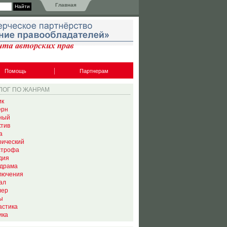
Главная
Помощь
Партнерам
ЛОГ ПО ЖАНРАМ
ик
ерн
ный
ктив
а
рический
строфа
дия
драма
лючения
ал
лер
ы
астика
ика