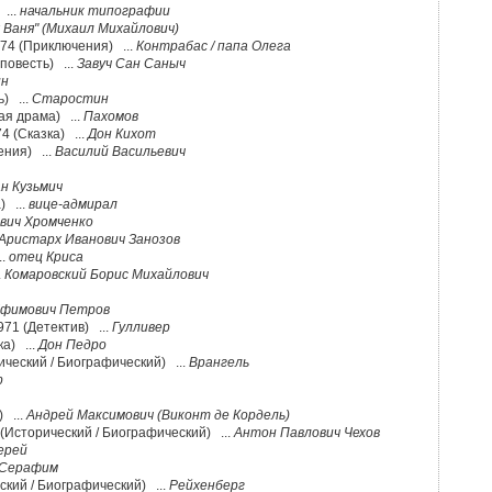
...
начальник типографии
я Ваня" (Михаил Михайлович)
974 (Приключения) ...
Контрабас / папа Олега
повесть) ...
Завуч Сан Саныч
ин
) ...
Старостин
ая драма) ...
Пахомов
4 (Сказка) ...
Дон Кихот
ения) ...
Василий Васильевич
н Кузьмич
) ...
вице-адмирал
вич Хромченко
Аристарх Иванович Занозов
..
отец Криса
.
Комаровский Борис Михайлович
Ефимович Петров
971 (Детектив) ...
Гулливер
ка) ...
Дон Педро
ический / Биографический) ...
Врангель
р
 ...
Андрей Максимович (Виконт де Кордель)
 (Исторический / Биографический) ...
Антон Павлович Чехов
ерей
Серафим
ский / Биографический) ...
Рейхенберг