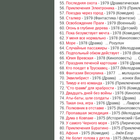
55.
Последняя охота
- 1979 (Драматическая 
56.
Приключения Электроника
- 1979 (Прикл
57.
Поездка через город
- 1979 (Комедия) ..
58.
Сталкер
- 1979 (Фантастика / фэнтези) .
59.
Освобождение Праги
- 1979 (Военный) .
60.
Огонь в глубине дерева
- 1978 (Детский)
61.
Пока безумствует мечта
- 1978 (Комедия)
62.
У меня все нормально
- 1978 (Киноповест
63.
Море
- 1978 (Драма) ...
Рогулин
64.
Случайные пассажиры
- 1978 (Мелодрам
65.
Подпольный обком действует
- 1978 (Во
66.
Юлия Вревская
- 1978 (Киноповесть) ...
67.
Праздник печеной картошки
- 1978 (Драм
68.
Кто поедет в Трускавец
- 1977 (Мелодрам
69.
Фантазии Веснухина
- 1977 ...
милицион
70.
Эквилибрист
- 1976 (Драма) ...
конюх Ва
71.
Тимур и его команда
- 1976 (Приключения
72.
"Сто грамм" для храбрости
- 1976 (Комед
73.
Двадцать дней без войны
- 1976 (Кинопов
74.
Аты-баты, шли солдаты
- 1976 (Драма) .
75.
Такая она, игра
- 1976 (Драма) ...
Лавров
76.
Полковник в отставке
- 1975 (Киноповесть
77.
Пропавшая экспедиция
- 1975 (Мелодрам
78.
Дума о Ковпаке
- 1975 (Исторический / Б
79.
У самого Черного моря
- 1975 (Лирическа
80.
Приключения Буратино
- 1975 (Приключе
81.
Афоня
- 1975 (Комедия) ...
дядя Егор
82.
Не болит голова у дятла
- 1975 (Мелодра