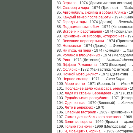
83.
Зеркало
- 1974 (Драматическая история) 
84.
Скворец и лира
- 1974 (Триллер) ...
"дяд
85.
Автомобиль, скрипка и собака Клякса
- 1
86.
Каждый вечер после работы
- 1974 (Кино
87.
Города и годы
- 1974 (Драма) ...
Лепенд
88.
Под каменным небом
- 1974 (Киноповесть
89.
Встречи и расставания
- 1974 (Социальн
90.
Приключения в городе, которого нет
- 197
91.
Весенние перевертыши
- 1974 (Приключ
92.
Новоселье
- 1974 (Драма) ...
Филимон
93.
Ни пуха, ни пера
- 1974 (Комедия) ...
Ива
94.
Романс о влюбленных
- 1974 (Мелодрама
95.
Ринг
- 1973 (Детектив) ...
Николай Ивано
96.
Эффект Ромашкина
- 1973 (Комедия) ...
97.
Солярис
- 1972 (Фантастика / фэнтези) .
98.
Ночной мотоциклист
- 1972 (Детектив) ..
99.
Черное солнце
- 1971 ...
Джон Барт
100.
Море в огне
- 1971 (Военный) ...
Иван 
101.
Последнее дело комиссара Берлаха
- 1
102.
Лада из страны Берендеев
- 1971 (Сказ
103.
Рудобельская республика
- 1971 (Истор
104.
Один из нас
- 1970 (Военный) ...
Келле
105.
Лето в Бережках
- 1970
106.
Опасные гастроли
- 1969 (Приключения)
107.
Сюжет для небольшого рассказа
- 1969
108.
Золотые ворота
- 1969 (Драма) ...
архи
109.
Только три ночи
- 1969 (Мелодрама) ...
110.
Я, Франциск Скорина...
- 1969 (Историче