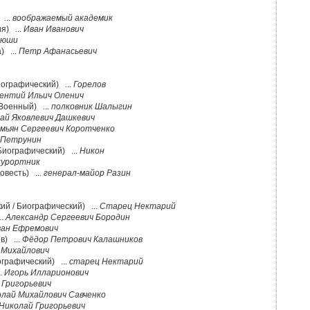
 ...
воображаемый академик
я) ...
Иван Иванович
сюши
) ...
Петр Афанасьевич
иографический) ...
Горелов
ентий Ильич Оленич
(Военный) ...
полковник Шалыгин
ай Яковлевич Дашкевич
мьян Сергеевич Коротченко
Петрунин
 Биографический) ...
Никон
курортник
овесть) ...
генерал-майор Разин
ий / Биографический) ...
Старец Нектарий
..
Александр Сергеевич Бородин
ан Ефремович
в) ...
Фёдор Петрович Калашников
 Михайлович
ографический) ...
старец Нектарий
..
Игорь Илларионович
 Григорьевич
лай Михайлович Савченко
Николай Григорьевич