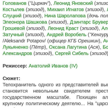
Голованов
(
"Циркач"
),
Леонид Яновский
(
эпиз
Костылев
(
эпизод
),
Михаил Игнатов
(
эпизод
),
Слуцкий
(
эпизод
),
Нина Шаролапова
(
дочь по
Элеонора Шашкова
(
эпизод
),
Дзинтарс Бруве
Грошевой
(
эпизод
),
Леонид Краст
(
эпизод
),
Ал
Затучный
(
эпизод
),
Андрей Воробель
(
"Кенгур
/Aleksandr Potapov/ (
офицер КГБ Орешкин
),
А
Лукьяненко
(
Пётр
),
Оксана Лагутина
(
Ася
),
Б
Александров
(
эпизод
),
Сергей Сибель
(
эпизод
Режиссер:
Анатолий Иванов (IV)
Сюжет:
Телохранитель одного из представителей в
становится невольным свидетелем пре
государственном масштабе. Похищен ал
крупному политическому деятелю... На "царс