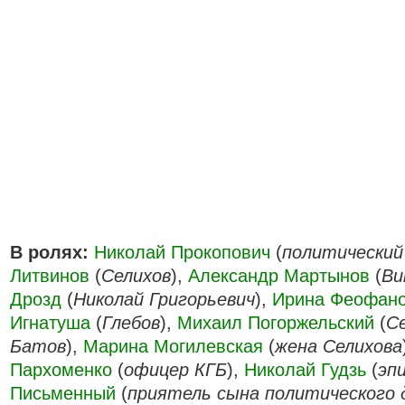
В ролях:
Николай Прокопович
(
политический
Литвинов
(
Селихов
),
Александр Мартынов
(
Ви
Дрозд
(
Николай Григорьевич
),
Ирина Феофан
Игнатуша
(
Глебов
),
Михаил Погоржельский
(
С
Батов
),
Марина Могилевская
(
жена Селихова
Пархоменко
(
офицер КГБ
),
Николай Гудзь
(
эп
Письменный
(
приятель сына политического