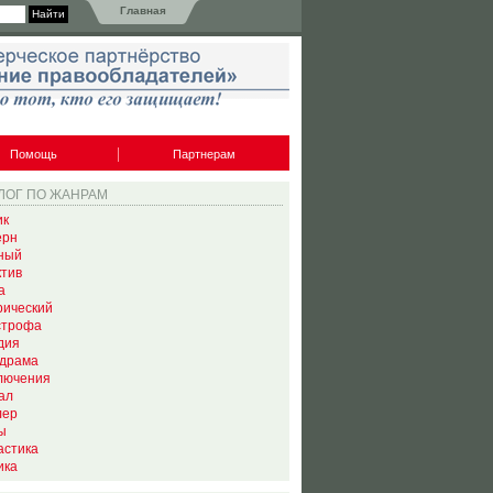
Главная
Помощь
Партнерам
ЛОГ ПО ЖАНРАМ
ик
ерн
ный
ктив
а
рический
строфа
дия
драма
лючения
ал
лер
ы
астика
ика