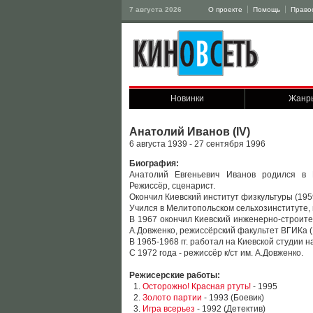
7 августа 2026
О проекте
Помощь
Право
Новинки
Жанр
Анатолий Иванов (IV)
6 августа 1939 - 27 сентября 1996
Биография:
Анатолий Евгеньевич Иванов родился в П
Режиссёр, сценарист.
Окончил Киевский институт физкультуры (195
Учился в Мелитопольском сельхозинституте, 
В 1967 окончил Киевский инженерно-строител
А.Довженко, режиссёрский факультет ВГИКа (
В 1965-1968 гг. работал на Киевской студии
С 1972 года - режиссёр к/ст им. А.Довженко.
Режисерские работы:
1.
Осторожно! Красная ртуть!
- 1995
2.
Золото партии
- 1993 (Боевик)
3.
Игра всерьез
- 1992 (Детектив)