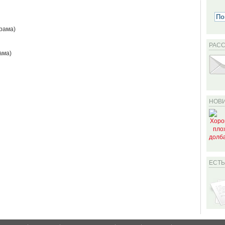
рама)
РАС
ама)
НОВИ
ЕСТ