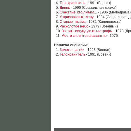
4.
Телохранитель
- 1991 (Боевик)
5.
Дрянь
- 1990 (Социальная драма)
6.
Счастлив, кто любил...
- 1986 (Мелодрама)
7.
У призраков в плену
- 1984 (Социальная д
8.
Старые письма
- 1981 (Киноповесть)
9.
Расколотое небо
- 1979 (Военный)
10.
За пять секунд до катастрофы
- 1978 (Др
11.
Место спринтера вакантно
- 1976
Написал сценарии:
1.
Золото партии
- 1993 (Боевик)
2.
Телохранитель
- 1991 (Боевик)