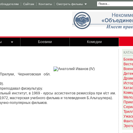
обладателям
Сайтам
Контакты
Смотреть фильмы
ы
Боевики
Комедии
КАТА
Боев
Вест
Воен
Дете
рилуки, Черниговская обл.
Драм
Исто
9).
Ката
преподавал физкультуру.
Коме
ьный институт, в 1969 - курсы ассистентов режиссёра при к/ст им.
Мело
1972, мастерская учебного фильма и телевидения Б.Альтшулера).
Прик
 научно-популярных фильмов.
Сери
Трил
Ужас
Фант
Эрот