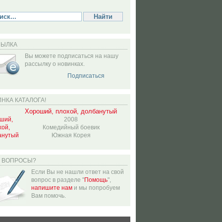
СЫЛКА
Вы можете подписаться на нашу
рассылку о новинках.
Подписаться
НКА КАТАЛОГА!
Хороший, плохой, долбанутый
2008
Комедийный боевик
Южная Корея
Ь ВОПРОСЫ?
Если Вы не нашли ответ на свой
вопрос в разделе "
Помощь
",
напишите нам
и мы попробуем
Вам помочь.