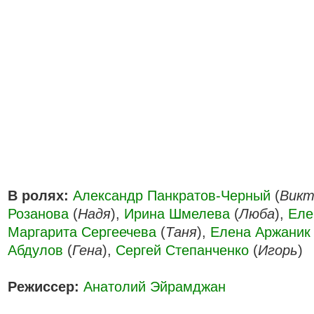
В ролях:
Александр Панкратов-Черный
(
Викт
Розанова
(
Надя
),
Ирина Шмелева
(
Люба
),
Еле
Маргарита Сергеечева
(
Таня
),
Елена Аржаник
Абдулов
(
Гена
),
Сергей Степанченко
(
Игорь
)
Режиссер:
Анатолий Эйрамджан