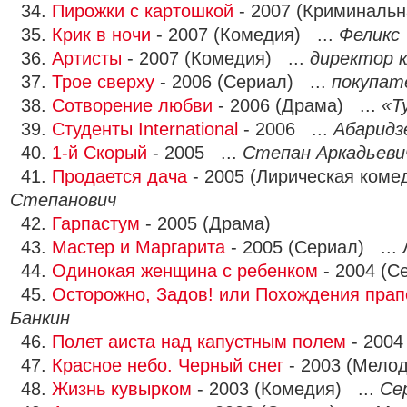
34.
Пирожки с картошкой
- 2007 (Криминальн
35.
Крик в ночи
- 2007 (Комедия) ...
Феликс
36.
Артисты
- 2007 (Комедия) ...
директор 
37.
Трое сверху
- 2006 (Сериал) ...
покупат
38.
Сотворение любви
- 2006 (Драма) ...
«Т
39.
Студенты International
- 2006 ...
Абаридз
40.
1-й Скорый
- 2005 ...
Степан Аркадьеви
41.
Продается дача
- 2005 (Лирическая коме
Степанович
42.
Гарпастум
- 2005 (Драма)
43.
Мастер и Маргарита
- 2005 (Сериал) ...
44.
Одинокая женщина с ребенком
- 2004 (С
45.
Осторожно, Задов! или Похождения пра
Банкин
46.
Полет аиста над капустным полем
- 2004
47.
Красное небо. Черный снег
- 2003 (Мело
48.
Жизнь кувырком
- 2003 (Комедия) ...
Се