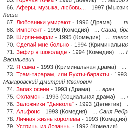
65.
Горячая точка
- 1998 (Боевик) ...
майор 
66.
Аферы, музыка, любовь...
- 1997 (Мьюзик
Кеша
67.
Любовники умирают
- 1996 (Драма) ...
п
68.
Импотент
- 1996 (Комедия) ...
Саша, бр
69.
Ширли-мырли
- 1995 (Комедия) ...
тело
70.
Сделай мне больно
- 1994 (Криминальна
71.
Зефир в шоколаде
- 1994 (Комедия) ...
Васильевич
72.
Я сама
- 1993 (Криминальная драма) ..
73.
Трам-тарарам, или Бухты-барахты
- 1993
Макаровский Дмитрий Иванович
74.
Запах осени
- 1993 (Драма) ...
врач
75.
Охламон
- 1993 (Социальная драма) ...
76.
Заложники "Дьявола"
- 1993 (Детектив) .
77.
Альфонс
- 1993 (Комедия) ...
Саня Ребр
78.
Личная жизнь королевы
- 1993 (Комедия)
79.
Устрицы из Лозанны
- 1992 (Комедия) ..