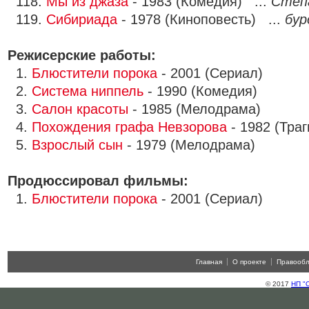
118.
Мы из джаза
- 1983 (Комедия) ...
Степ
119.
Сибириада
- 1978 (Киноповесть) ...
бур
Режисерские работы:
1.
Блюстители порока
- 2001 (Сериал)
2.
Система ниппель
- 1990 (Комедия)
3.
Салон красоты
- 1985 (Мелодрама)
4.
Похождения графа Невзорова
- 1982 (Тра
5.
Взрослый сын
- 1979 (Мелодрама)
Продюссировал фильмы:
1.
Блюстители порока
- 2001 (Сериал)
Главная
О проекте
Правооб
© 2017
НП "