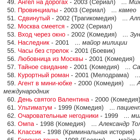
49.
Ангел на дорогах
- 2003 (Сериал) ...
Ми
50.
Провинциалы
- 2003 (Сериал) ...
камео
51.
Сдвинутый
- 2002 (Трагикомедия) ...
Ал
52.
Москва смеется
- 2002 (Сериал)
53.
Вход через окно
- 2002 (Комедия) ...
Зун
54.
Наследник
- 2001 ...
майор милиции
55.
Часы без стрелок
- 2001 (Боевик)
56.
Любовница из Москвы
- 2001 (Комедия) 
57.
Тайное свидание
- 2001 (Комедия) ...
С
58.
Курортный роман
- 2001 (Мелодрама) ..
59.
Агент в мини-юбке
- 2000 (Комедия) ...
международник
60.
День святого Валентина
- 2000 (Комедия
61.
Ультиматум
- 1999 (Комедия) ...
пациен
62.
Очаровательные негодники
- 1999 ...
ми
63.
Омпа
- 1998 (Комедия) ...
Александр То
64.
Классик
- 1998 (Криминальная история) 