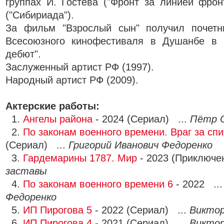
группах И. Гостева ("Фронт за линией фронт
("Сибириада").
За фильм "Взрослый сын" получил почетн
Всесоюзного кинофестиваля в Душанбе в 
дебют".
Заслуженный артист РФ (1997).
Народный артист РФ (2009).
Актерские работы:
1.
Ангелы района
- 2024 (Сериал) ...
Пётр 
2.
По законам военного времени. Враг за сп
(Сериал) ...
Григорий Иванович Федоренко
3.
Гардемарины 1787. Мир
- 2023 (Приключе
заставы
4.
По законам военного времени 6
- 2022 ..
Федоренко
5.
ИП Пирогова 5
- 2022 (Сериал) ...
Виктор
6.
ИП Пирогова 4
- 2021 (Сериал) ...
Виктор