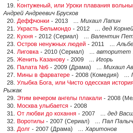
19.
Контуженый, или Уроки плавания вольн
Андрей Андреевич Брусков
20.
Деффчонки
- 2013 ...
Михаил Лапин
21.
Украсть Бельмондо
- 2012 ...
дед Корне
22.
Кухня
- 2012 (Сериал) ...
Валентин Пет
23.
Остров ненужных людей
- 2011 ...
Альб
24.
Лиговка
- 2010 (Сериал) ...
авторитет 
25.
Женить Казанову
- 2009 ...
Игорь
26.
Палата №6
- 2009 (Драма) ...
Михаил Ав
27.
Мины в фарватере
- 2008 (Комедия) ...
28.
Улыбка Бога, или Чисто одесская истори
Рыжак
29.
Этим вечером ангелы плакали
- 2008 (М
30.
Москва улыбается
- 2008
31.
От любви до кохання
- 2007 ...
дед Васи
32.
Воротилы
- 2007 (Сериал) ...
Пал Палыч
33.
Долг
- 2007 (Драма) ...
Харитонов