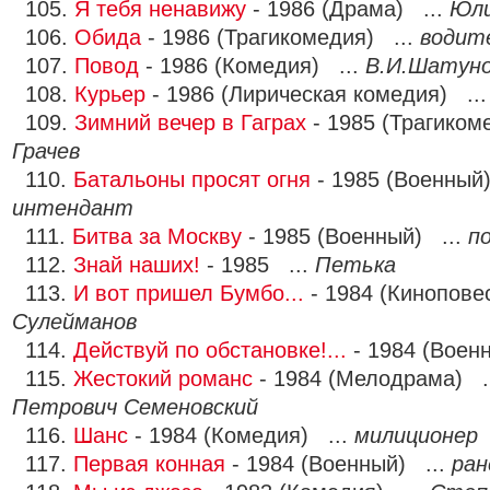
105.
Я тебя ненавижу
- 1986 (Драма) ...
Юл
106.
Обида
- 1986 (Трагикомедия) ...
водит
107.
Повод
- 1986 (Комедия) ...
В.И.Шатун
108.
Курьер
- 1986 (Лирическая комедия) ..
109.
Зимний вечер в Гаграх
- 1985 (Трагиком
Грачев
110.
Батальоны просят огня
- 1985 (Военный
интендант
111.
Битва за Москву
- 1985 (Военный) ...
п
112.
Знай наших!
- 1985 ...
Петька
113.
И вот пришел Бумбо...
- 1984 (Кинопове
Сулейманов
114.
Действуй по обстановке!...
- 1984 (Воен
115.
Жестокий романс
- 1984 (Мелодрама) .
Петрович Семеновский
116.
Шанс
- 1984 (Комедия) ...
милиционер
117.
Первая конная
- 1984 (Военный) ...
ран