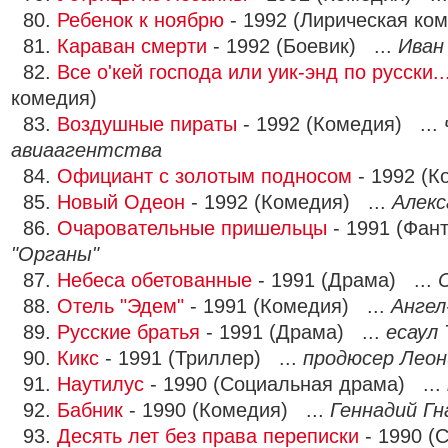
80.
Ребенок к ноябрю
- 1992 (Лирическая ко
81.
Караван смерти
- 1992 (Боевик) ...
Иван
82.
Все о'кей господа или уик-энд по русски..
комедия)
83.
Воздушные пираты
- 1992 (Комедия) ...
авиаагентства
84.
Официант с золотым подносом
- 1992 (К
85.
Новый Одеон
- 1992 (Комедия) ...
Алекс
86.
Очаровательные пришельцы
- 1991 (Фант
"Органы"
87.
Небеса обетованные
- 1991 (Драма) ...
88.
Отель "Эдем"
- 1991 (Комедия) ...
Ангел
89.
Русские братья
- 1991 (Драма) ...
есаул
90.
Кикс
- 1991 (Триллер) ...
продюсер Леон
91.
Наутилус
- 1990 (Социальная драма) ...
92.
Бабник
- 1990 (Комедия) ...
Геннадий Гн
93.
Десять лет без права переписки
- 1990 (