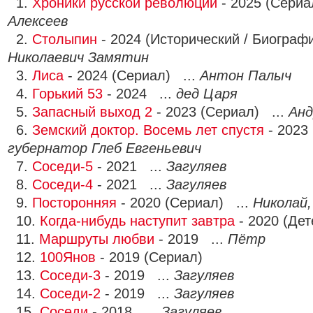
1.
Хроники русской революции
- 2025 (Сериа
Алексеев
2.
Столыпин
- 2024 (Исторический / Биограф
Николаевич Замятин
3.
Лиса
- 2024 (Сериал) ...
Антон Палыч
4.
Горький 53
- 2024 ...
дед Царя
5.
Запасный выход 2
- 2023 (Сериал) ...
Анд
6.
Земский доктор. Восемь лет спустя
- 2023 
губернатор Глеб Евгеньевич
7.
Соседи-5
- 2021 ...
Загуляев
8.
Соседи-4
- 2021 ...
Загуляев
9.
Посторонняя
- 2020 (Сериал) ...
Николай
10.
Когда-нибудь наступит завтра
- 2020 (Дет
11.
Маршруты любви
- 2019 ...
Пётр
12.
100Янов
- 2019 (Сериал)
13.
Соседи-3
- 2019 ...
Загуляев
14.
Соседи-2
- 2019 ...
Загуляев
15.
Соседи
- 2018 ...
Загуляев