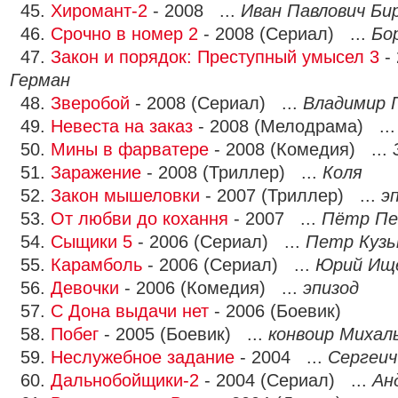
45.
Хиромант-2
- 2008 ...
Иван Павлович Би
46.
Срочно в номер 2
- 2008 (Сериал) ...
Бо
47.
Закон и порядок: Преступный умысел 3
- 
Герман
48.
Зверобой
- 2008 (Сериал) ...
Владимир 
49.
Невеста на заказ
- 2008 (Мелодрама) ..
50.
Мины в фарватере
- 2008 (Комедия) ...
51.
Заражение
- 2008 (Триллер) ...
Коля
52.
Закон мышеловки
- 2007 (Триллер) ...
э
53.
От любви до кохання
- 2007 ...
Пётр Пе
54.
Сыщики 5
- 2006 (Сериал) ...
Петр Кузь
55.
Карамболь
- 2006 (Сериал) ...
Юрий Ищ
56.
Девочки
- 2006 (Комедия) ...
эпизод
57.
С Дона выдачи нет
- 2006 (Боевик)
58.
Побег
- 2005 (Боевик) ...
конвоир Михал
59.
Неслужебное задание
- 2004 ...
Сергеич
60.
Дальнобойщики-2
- 2004 (Сериал) ...
Ан