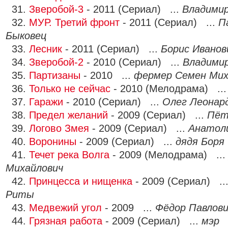
31.
Зверобой-3
- 2011 (Сериал) ...
Владими
32.
МУР. Третий фронт
- 2011 (Сериал) ...
П
Быковец
33.
Лесник
- 2011 (Сериал) ...
Борис Иванов
34.
Зверобой-2
- 2010 (Сериал) ...
Владими
35.
Партизаны
- 2010 ...
фермер Семен Мих
36.
Только не сейчас
- 2010 (Мелодрама) ..
37.
Гаражи
- 2010 (Сериал) ...
Олег Леонард
38.
Предел желаний
- 2009 (Сериал) ...
Пёт
39.
Логово Змея
- 2009 (Сериал) ...
Анатоли
40.
Воронины
- 2009 (Сериал) ...
дядя Боря
41.
Течет река Волга
- 2009 (Мелодрама) ..
Михайлович
42.
Принцесса и нищенка
- 2009 (Сериал) ..
Риты
43.
Медвежий угол
- 2009 ...
Фёдор Павлов
44.
Грязная работа
- 2009 (Сериал) ...
мэр