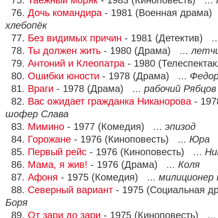
75.
Таежный моряк
- 1983 (Киноповесть) ...
76.
Дочь командира
- 1981 (Военная драма) 
хлебопёк
77.
Без видимых причин
- 1981 (Детектив) .
78.
Ты должен жить
- 1980 (Драма) ...
летч
79.
Антоний и Клеопатра
- 1980 (Телеспектак
80.
Ошибки юности
- 1978 (Драма) ...
Федор
81.
Враги
- 1978 (Драма) ...
рабочий Рябцов
82.
Вас ожидает гражданка Никанорова
- 197
шофер Слава
83.
Мимино
- 1977 (Комедия) ...
эпизод
84.
Горожане
- 1976 (Киноповесть) ...
Юра
85.
Первый рейс
- 1976 (Киноповесть) ...
Ни
86.
Мама, я жив!
- 1976 (Драма) ...
Коля
87.
Афоня
- 1975 (Комедия) ...
милиционер 
88.
Северный вариант
- 1975 (Социальная д
Боря
89.
От зари до зари
- 1975 (Киноповесть) ..