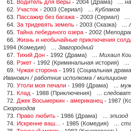
61.
Водитель для Веры
- 2004 (Драма) ...
н
62.
Участок
- 2003 (Сериал) ...
Кублаков
63.
Пассажир без багажа
- 2003 (Сериал) ..
64.
За тридевять земель
- 2003 (Сказка) ...
65.
Тайна лебединого озера
- 2002 (Мелодра
66.
Жизнь и необычайные приключения солд
1994 (Комедия) ...
Завгородний
67.
Тихий Дон
- 1992 (Драма) ...
Михаил Ко
68.
Рэкет
- 1992 (Криминальная история) ..
69.
Чужая сторона
- 1991 (Социальная драма
Иванович / работник исполкома / милиционе
70.
Утоли моя печали
- 1989 (Драма) ...
муж
71.
Клад
- 1988 (Приключения) ...
следоват
72.
Джек Восьмеркин - американец
- 1987 (К
Скороходов
73.
Право любить
- 1986 (Драма) ...
эпизод
74.
Искренне ваш...
- 1985 (Комедия) ...
ст