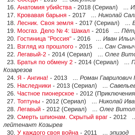
16.
Анатомия убийства
- 2018 (Сериал) ...
И
17.
Кровавая барыня
- 2017 ...
Николай Са
18.
Лесник. Своя земля
- 2017 (Сериал) ...
19.
Мосгаз. Дело № 4: Шакал
- 2016 ...
Пёт
20.
Гостиница "Россия"
- 2016 ...
Иван Ильи
21.
Взгляд из прошлого
- 2015 ...
Сан Саны
22.
Легавый-2
- 2014 (Сериал) ...
Олег Вит
23.
Братья по обмену 2
- 2014 (Сериал) ...
П
Козарезов
24.
Я - Ангина!
- 2013 ...
Роман Гаврилович 
25.
Наследники
- 2013 (Сериал) ...
Савелье
26.
Частное пионерское
- 2012 (Приключения
27.
Топтуны
- 2012 (Сериал) ...
Николай Ива
28.
Легавый
- 2012 (Сериал) ...
Олег Витол
29.
Смерть шпионам. Скрытый враг
- 2012 .
лейтенант Козырев
30.
У каждого своя война
- 2011 ...
эпизод