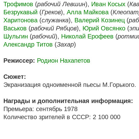
Трофимов
(
рабочий Левшин
),
Иван Косых
(
Кв
Безрукавый
(
Греков
),
Алла Майкова
(
Клеопат
Харитонова
(
служанка
),
Валерий Козинец
(
раб
Васьков
(
рабочий Рябцов
),
Юрий Овсянко
(
эп
Шульгин
(
рабочий
),
Николай Ерофеев
(
ротми
Александр Титов
(
Захар
)
Режиссер:
Родион Нахапетов
Сюжет:
Экранизация одноименной пьесы М.Горького.
Награды и дополнительная информация:
Премьера: сентябрь 1978
Количество зрителей в СССР: 2 100 000