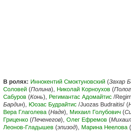
В ролях:
Иннокентий Смоктуновский
(
Захар 
Соловей
(
Полина
),
Николай Корноухов
(
Полог
Сабуров
(
Конь
),
Регимантас Адомайтис
/Regim
Бардин
),
Юозас Будрайтис
/Juozas Budraitis/ (
Вера Глаголева
(
Надя
),
Михаил Голубович
(
С
Гриценко
(
Печенегов
),
Олег Ефремов
(
Михаил
Леонов-Гладышев
(
эпизод
),
Марина Неелова