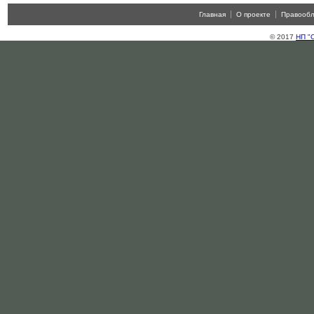
Главная
О проекте
Правооб
© 2017
НП "