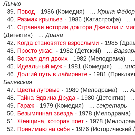
Лычко
39.
Повод
- 1986 (Комедия) ...
Ирина Фёдор
40.
Размах крыльев
- 1986 (Катастрофа) ...
41.
Странная история доктора Джекила и ми
(Детектив) ...
Диана
42.
Когда становятся взрослыми
- 1985 (Дра
43.
Просто ужас!
- 1982 (Детский) ...
Варвар
44.
Вокзал для двоих
- 1982 (Мелодрама) ..
45.
Идеальный муж
- 1981 (Комедия) ...
мис
46.
Долгий путь в лабиринте
- 1981 (Приключ
Белявская
47.
Цветы луговые
- 1980 (Мелодрама) ...
А
48.
Тайна Эдвина Друда
- 1980 (Детектив) .
49.
Гараж
- 1979 (Комедия) ...
секретарь
50.
Безымянная звезда
- 1978 (Мелодрама) 
51.
Женщина, которая поет
- 1978 (Мелодра
52.
Принимаю на себя
- 1976 (Исторический 