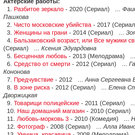
Актерские работы:
1.
Разбитое зеркало
- 2020 (Сериал) ...
Фаи
Пашкова
2.
Чисто московские убийства
- 2017 (Сериал
3.
Женщины на грани
- 2014 (Сериал) ...
Зо
4.
Бальзаковский возраст, или Все мужики с
(Сериал) ...
Ксения Эдуардовна
5.
Бесценная любовь
- 2013 (Мелодрама) ..
6.
Средство от смерти
- 2012 (Сериал) ...
Г
Кононова
7.
Предчувствие
- 2012 ...
Анна Сергеевна 
8.
В зоне риска
- 2012 (Сериал) ...
Елена С
Дворжицкая
9.
Товарищи полицейские
- 2011 (Сериал) ..
10.
Наш домашний магазин
- 2010 (Сериал) 
11.
Любовь-морковь 3
- 2010 (Комедия) ...
Н
12.
Фотограф
- 2008 (Сериал) ...
Алла Иван
13.
Умница, красавица
- 2008 (Мелодрама) .