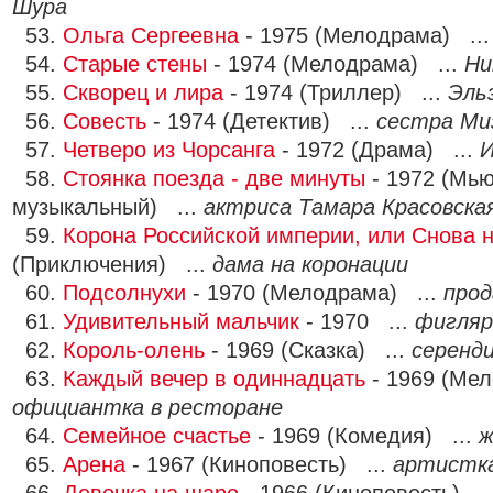
Шура
53.
Ольга Сергеевна
- 1975 (Мелодрама) ..
54.
Старые стены
- 1974 (Мелодрама) ...
Ни
55.
Скворец и лира
- 1974 (Триллер) ...
Эль
56.
Совесть
- 1974 (Детектив) ...
сестра Ми
57.
Четверо из Чорсанга
- 1972 (Драма) ...
И
58.
Стоянка поезда - две минуты
- 1972 (Мью
музыкальный) ...
актриса Тамара Красовска
59.
Корона Российской империи, или Снова
(Приключения) ...
дама на коронации
60.
Подсолнухи
- 1970 (Мелодрама) ...
прод
61.
Удивительный мальчик
- 1970 ...
фигляр
62.
Король-олень
- 1969 (Сказка) ...
серенди
63.
Каждый вечер в одиннадцать
- 1969 (Мел
официантка в ресторане
64.
Семейное счастье
- 1969 (Комедия) ...
ж
65.
Арена
- 1967 (Киноповесть) ...
артистка