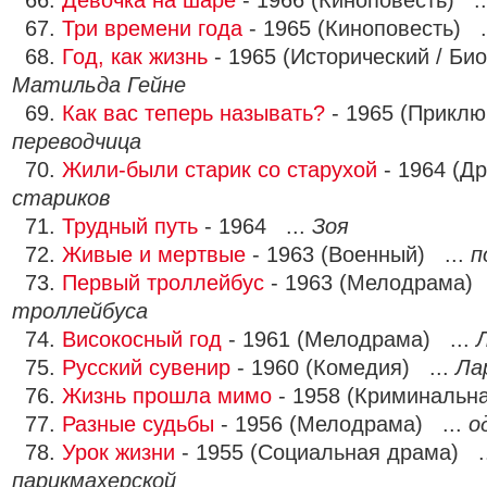
66.
Девочка на шаре
- 1966 (Киноповесть) .
67.
Три времени года
- 1965 (Киноповесть) .
68.
Год, как жизнь
- 1965 (Исторический / Би
Матильда Гейне
69.
Как вас теперь называть?
- 1965 (Приклю
переводчица
70.
Жили-были старик со старухой
- 1964 (Д
стариков
71.
Трудный путь
- 1964 ...
Зоя
72.
Живые и мертвые
- 1963 (Военный) ...
п
73.
Первый троллейбус
- 1963 (Мелодрама) 
троллейбуса
74.
Високосный год
- 1961 (Мелодрама) ...
75.
Русский сувенир
- 1960 (Комедия) ...
Ла
76.
Жизнь прошла мимо
- 1958 (Криминальн
77.
Разные судьбы
- 1956 (Мелодрама) ...
о
78.
Урок жизни
- 1955 (Социальная драма) .
парикмахерской