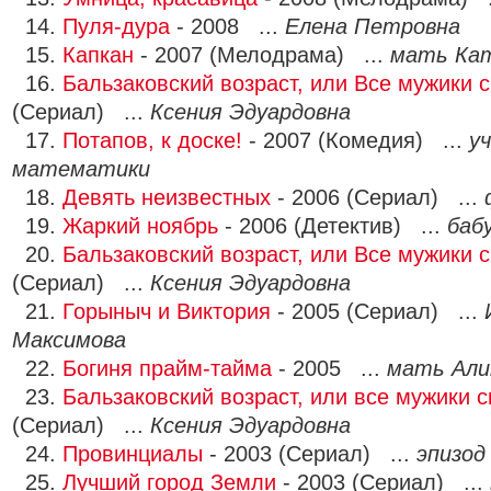
14.
Пуля-дура
- 2008 ...
Елена Петровна
15.
Капкан
- 2007 (Мелодрама) ...
мать Ка
16.
Бальзаковский возраст, или Все мужики св
(Сериал) ...
Ксения Эдуардовна
17.
Потапов, к доске!
- 2007 (Комедия) ...
у
математики
18.
Девять неизвестных
- 2006 (Сериал) ...
19.
Жаркий ноябрь
- 2006 (Детектив) ...
баб
20.
Бальзаковский возраст, или Все мужики св
(Сериал) ...
Ксения Эдуардовна
21.
Горыныч и Виктория
- 2005 (Сериал) ...
Максимова
22.
Богиня прайм-тайма
- 2005 ...
мать Ал
23.
Бальзаковский возраст, или все мужики св
(Сериал) ...
Ксения Эдуардовна
24.
Провинциалы
- 2003 (Сериал) ...
эпизод
25.
Лучший город Земли
- 2003 (Сериал) ...