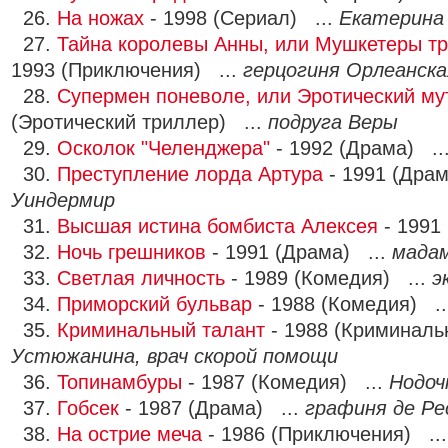
26.
На ножах
- 1998 (Сериал) ...
Екатерина
27.
Тайна королевы Анны, или Мушкетеры тр
1993 (Приключения) ...
герцогиня Орлеанска
28.
Супермен поневоле, или Эротический му
(Эротический триллер) ...
подруга Веры
29.
Осколок "Челенджера"
- 1992 (Драма) ..
30.
Преступление лорда Артура
- 1991 (Драм
Уиндермир
31.
Высшая истина бомбиста Алексея
- 1991
32.
Ночь грешников
- 1991 (Драма) ...
мада
33.
Светлая личность
- 1989 (Комедия) ...
э
34.
Приморский бульвар
- 1988 (Комедия) .
35.
Криминальный талант
- 1988 (Криминальн
Устюжанина, врач скорой помощи
36.
Топинамбуры
- 1987 (Комедия) ...
Нодоч
37.
Гобсек
- 1987 (Драма) ...
графиня де Р
38.
На острие меча
- 1986 (Приключения) ..