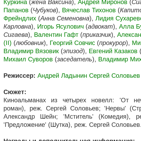
Куркина
(
жена Ваксина
),
Андрей Миронов
(
Си
Папанов
(
Чубуков
),
Вячеслав Тихонов
(
Капит
Фрейндлих
(
Анна Семеновна
),
Лидия Сухарев
Карловна
),
Игорь Ясулович
(
адвокат
),
Алла Б
Сигаева
),
Валентин Гафт
(
приказчик
),
Алекса
(II)
(
любовник
),
Георгий Совчис
(
прокурор
),
Ми
Владимир Вязовик
(
эпизод
),
Евгений Казаков
Михаил Суворов
(
заседатель
),
Владимир Миха
Режиссер:
Андрей Ладынин
Сергей Соловьев
Сюжет:
Киноальманах из четырех новелл: 'От не
роман), реж. Сергей Соловьев; 'Нервы' (Ст
Александр Шейн; 'Мститель' (Комедия), 
'Предложение' (Шутка), реж. Сергей Соловьев