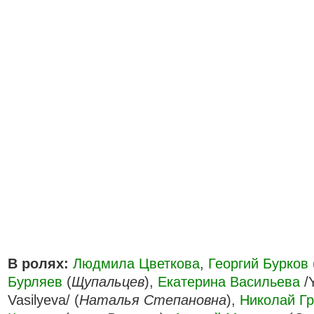
В ролях:
Людмила Цветкова
,
Георгий Бурков
Бурляев
(
Щупальцев
),
Екатерина Васильева
/Y
Vasilyeva/ (
Наталья Степановна
),
Николай Г