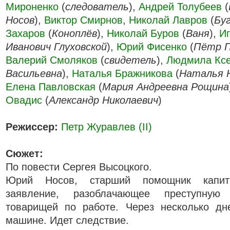
Мироненко
(
следователь
),
Андрей Толубеев
(
Носов
),
Виктор Смирнов
,
Николай Лавров
(
Бу
Захаров
(
Коноплёв
),
Николай Буров
(
Ваня
),
И
Иванович Глуховской
),
Юрий Фисенко
(
Пётр П
Валерий Смоляков
(
свидетель
),
Людмила Кс
Васильевна
),
Наталья Бражникова
(
Наталья Н
Елена Павловская
(
Мария Андреевна Рощина
Овадис
(
Александр Николаевич
)
Режиссер:
Петр Журавлев (II)
Сюжет:
По повести Сергея Высоцкого.
Юрий Носов, старший помощник капит
заявление, разоблачающее преступную 
товарищей по работе. Через несколько дн
машине. Идет следствие.