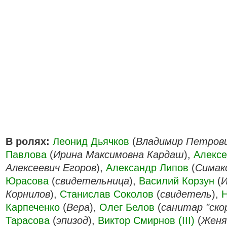
В ролях:
Леонид Дьячков
(
Владимир Петрови
Павлова
(
Ирина Максимовна Кардаш
),
Алексе
Алексеевич Егоров
),
Александр Липов
(
Симак
Юрасова
(
свидетельница
),
Василий Корзун
(
И
Корнилов
),
Станислав Соколов
(
свидетель
),
Карпеченко
(
Вера
),
Олег Белов
(
санитар "ско
Тарасова
(
эпизод
),
Виктор Смирнов (III)
(
Женя