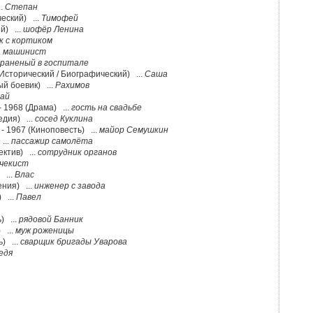
..
Степан
еский) ...
Тимофей
й) ...
шофёр Ленина
к с кортиком
.
машинист
раненый в госпитале
(Исторический / Биографический) ...
Саша
й боевик) ...
Рахимов
ай
- 1968 (Драма) ...
гость на свадьбе
едия) ...
сосед Куклина
- 1967 (Киноповесть) ...
майор Семушкин
...
пассажир самолёта
ектив) ...
сотрудник органов
чекист
 ...
Влас
ния) ...
инженер с завода
 ...
Павел
) ...
рядовой Банник
 ...
муж роженицы
) ...
сварщик бригады Уварова
едя