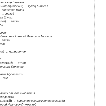
пассажир Баранов
 Биографический) ...
купец Аникеев
..
директор музея
 ...
эпизод
ен Шульц
кий) ...
эпизод
ен
ьевич
едователь Алексей Иванович Торопов
..
эпизод
кат
ия) ...
милиционер
в
фический) ...
купец
птекарь Пилюлио
ович Мусоргский
..
Том
альник отдела снабжения
елодрама)
кальный) ...
директор судоремонтного завода
горий Иванович Глуховской