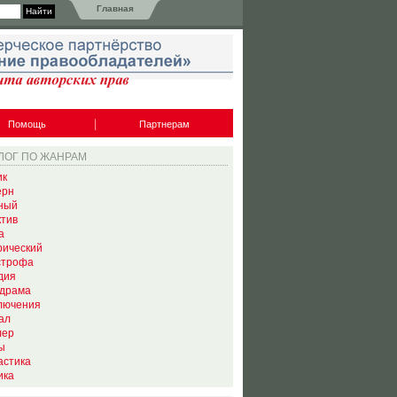
Главная
Помощь
Партнерам
ЛОГ ПО ЖАНРАМ
ик
ерн
ный
ктив
а
рический
строфа
дия
драма
лючения
ал
лер
ы
астика
ика