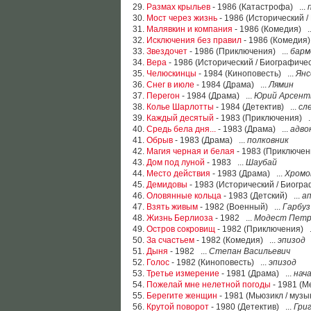
29.
Размах крыльев
- 1986 (Катастрофа) ...
30.
Мост через жизнь
- 1986 (Исторический /
31.
Малявкин и компания
- 1986 (Комедия) .
32.
Исключения без правил
- 1986 (Комедия)
33.
Звездочет
- 1986 (Приключения) ...
барм
34.
Вера
- 1986 (Исторический / Биографичес
35.
Челюскинцы
- 1984 (Киноповесть) ...
Янс
36.
Снег в июле
- 1984 (Драма) ...
Лямин
37.
Перегон
- 1984 (Драма) ...
Юрий Арсент
38.
Колье Шарлотты
- 1984 (Детектив) ...
сл
39.
Каждый десятый
- 1983 (Приключения) .
40.
Средь бела дня...
- 1983 (Драма) ...
адво
41.
Обрыв
- 1983 (Драма) ...
полковник
42.
Магия черная и белая
- 1983 (Приключен
43.
Дом под луной
- 1983 ...
Шаубай
44.
Место действия
- 1983 (Драма) ...
Хромо
45.
Демидовы
- 1983 (Исторический / Биогра
46.
Оловянные кольца
- 1983 (Детский) ...
а
47.
Взять живым
- 1982 (Военный) ...
Гарбуз
48.
Жизнь Берлиоза
- 1982 ...
Модест Петр
49.
Остров сокровищ
- 1982 (Приключения) .
50.
За счастьем
- 1982 (Комедия) ...
эпизод
51.
Дыня
- 1982 ...
Степан Васильевич
52.
Голос
- 1982 (Киноповесть) ...
эпизод
53.
Третье измерение
- 1981 (Драма) ...
нач
54.
Пожелай мне нелетной погоды
- 1981 (М
55.
Берегите женщин
- 1981 (Мьюзикл / музы
56.
Крутой поворот
- 1980 (Детектив) ...
Гри