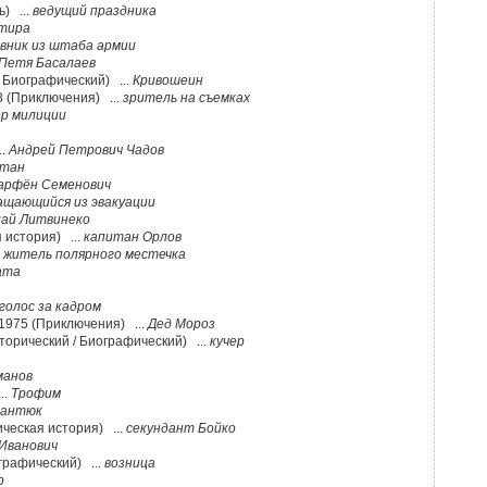
ь) ...
ведущий праздника
тира
вник из штаба армии
Петя Басалаев
/ Биографический) ...
Кривошеин
8 (Приключения) ...
зритель на съемках
р милиции
..
Андрей Петрович Чадов
стан
арфён Семенович
ащающийся из эвакуации
ай Литвинеко
 история) ...
капитан Орлов
.
житель полярного местечка
ата
голос за кадром
 1975 (Приключения) ...
Дед Мороз
торический / Биографический) ...
кучер
манов
..
Трофим
мантюк
ческая история) ...
секундант Бойко
Иванович
графический) ...
возница
р