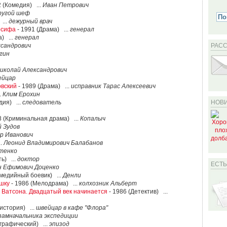
 (Комедия) ...
Иван Петрович
ругой шеф
...
дежурный врач
осифа
- 1991 (Драма) ...
генерал
) ...
генерал
сандрович
РАС
гин
иколай Александрович
ейцар
овский
- 1989 (Драма) ...
исправник Тарас Алексеевич
.
Клим Ерохин
дия) ...
следователь
НОВИ
8 (Криминальная драма) ...
Копалыч
 Зудов
р Иванович
..
Леонид Владимирович Балабанов
тенко
ь) ...
доктор
ЕСТ
н Ефимович Доценко
омедийный боевик) ...
Денли
шку
- 1986 (Мелодрама) ...
колхозник Альберт
 Ватсона. Двадцатый век начинается
- 1986 (Детектив) ...
история) ...
швейцар в кафе "Флора"
замначальника экспедиции
ографический) ...
эпизод