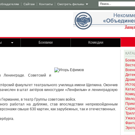
обладателям
Сайтам
Контакты
Смотреть фильмы
ы
Боевики
Комедии
КАТА
Боев
Вест
Воен
Дете
 Ленинграде. Советский и
Драм
Исто
 актёрский факультет театрального училища имени Щепкина. Окончив
Ката
л зачислен в штат актёров киностудии «Ленфильм» и ленинградскую
Коме
Мело
в Германию, в театр Группы советских войск.
Прик
ного работал на дубляже, став впоследствии непревзойденным
Сери
ерсонажи свыше 630 картин, как зарубежных, так и отечественных.
Трил
Ужас
ербурга.
Фант
Эрот