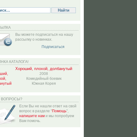
СЫЛКА
Вы можете подписаться на нашу
рассылку о новинках.
Подписаться
НКА КАТАЛОГА!
Хороший, плохой, долбанутый
2008
Комедийный боевик
Южная Корея
Ь ВОПРОСЫ?
Если Вы не нашли ответ на свой
вопрос в разделе "
Помощь
",
напишите нам
и мы попробуем
Вам помочь.