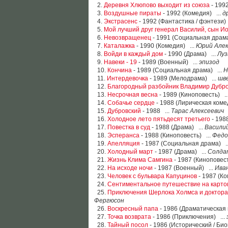
2.
Деревня Хлюпово выходит из союза
- 1992
3.
Воздушные пираты
- 1992 (Комедия) ...
д
4.
Экстрасенс
- 1992 (Фантастика / фэнтези) 
5.
Мой лучший друг генерал Василий, сын И
6.
Невозвращенец
- 1991 (Социальная драма
7.
Каталажка
- 1990 (Комедия) ...
Юрий Алек
8.
Войди в каждый дом
- 1990 (Драма) ...
Луз
9.
Навеки - 19
- 1989 (Военный) ...
эпизод
10.
Кончина
- 1989 (Социальная драма) ...
Н
11.
Интердевочка
- 1989 (Мелодрама) ...
шв
12.
Благородный разбойник Владимир Дубр
13.
Несрочная весна
- 1989 (Киноповесть) ..
14.
Собачье сердце
- 1988 (Лирическая коме
15.
Дубровский
- 1988 ...
Тарас Алексеевич
16.
Холодное лето пятьдесят третьего
- 198
17.
Повестка в суд
- 1988 (Драма) ...
Василий
18.
Эсперанса
- 1988 (Киноповесть) ...
Федо
19.
Апелляция
- 1987 (Социальная драма) .
20.
Холодный март
- 1987 (Драма) ...
Солда
21.
Жизнь Клима Самгина
- 1987 (Киноповест
22.
На исходе ночи
- 1987 (Военный) ...
Ива
23.
Человек с бульвара Капуцинов
- 1987 (К
24.
Сентиментальное путешествие на карто
25.
Приключения Шерлока Холмса и доктора
Фергюсон
26.
Воскресный папа
- 1986 (Драматическая 
27.
Точка возврата
- 1986 (Приключения) ...
28.
Тайный посол
- 1986 (Исторический / Би