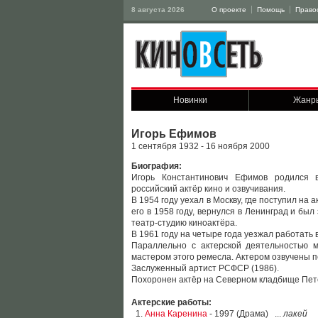
8 августа 2026
О проекте
Помощь
Право
Новинки
Жанр
Игорь Ефимов
1 сентября 1932 - 16 ноября 2000
Биография:
Игорь Константинович Ефимов родился в
российский актёр кино и озвучивания.
В 1954 году уехал в Москву, где поступил на
его в 1958 году, вернулся в Ленинград и бы
театр-студию киноактёра.
В 1961 году на четыре года уезжал работать 
Параллельно с актерской деятельностью м
мастером этого ремесла. Актером озвучены п
Заслуженный артист РСФСР (1986).
Похоронен актёр на Северном кладбище Пет
Актерские работы:
1.
Анна Каренина
- 1997 (Драма) ...
лакей