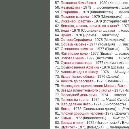
57.
Познавая белый свет
- 1980 (Киноповест
58.
Незнакомка
- 1979 ...
посетитель трак
59.
Старшина
- 1979 (Киноповесть) ...
полко
60.
Поздняя встреча
- 1979 (Мелодрама) ...
61.
Инженер Графтио
- 1979 (Исторический 
62.
Девочка, хочешь сниматься в кино?
- 197
63.
Беда
- 1978 (Социальная драма) ...
майо
64.
Чужая
- 1978 (Драма) ...
браконьер
65.
Остров Серафимы
- 1978 (Мелодрама) .
66.
Собака на сене
- 1977 (Комедия) ...
Три
67.
Степанова памятка
- 1977 (Притча) ...
П
68.
Житейское дело
- 1977 (Драма) ...
возвр
69.
Золотая мина
- 1977 (Детектив) ...
Никол
70.
Сумка инкассатора
- 1977 (Криминальная
71.
Обыкновенная Арктика
- 1976 (Драма) ..
72.
Алпамыс идет в школу
- 1976 ...
Мынар-
73.
Выше только облака
- 1976 (Драма)
74.
Дожить до рассвета
- 1975 (Военный) ...
75.
Новогодние приключения Маши и Вити
-
76.
Звезда пленительного счастья
- 1975 (Ис
77.
Последний день зимы
- 1974 ...
эпизод
78.
Пятеро на тропе
- 1974 ...
Мурад Сулей
79.
В то далекое лето
- 1974 (Киноповесть) .
80.
Докер
- 1973 (Социальная драма) ...
Ро
81.
Плохой хороший человек
- 1973 (Драмати
82.
Юлька
- 1972 (Киноповесть) ...
Тимофей 
83.
Звезда в ночи
- 1972 (Исторический / Био
84.
Шутите?
- 1971 (Комедия) ...
милиционе