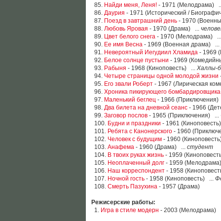
85.
Найди меня, Леня!
- 1971 (Мелодрама) .
86.
Даурия
- 1971 (Исторический / Биографич
87.
Поезд в завтрашний день
- 1970 (Военны
88.
Любовь Яровая
- 1970 (Драма) ...
челове
89.
Цвет белого снега
- 1970 (Мелодрама) ..
90.
Ее имя Весна
- 1969 (Военная драма) ...
91.
Невероятный Иегудиил Хламида
- 1969 
92.
Белое солнце пустыни
- 1969 (Комедийны
93.
Рабыня
- 1968 (Киноповесть) ...
Халлы-б
94.
Четыре страницы одной молодой жизни
95.
Его звали Роберт
- 1967 (Лирическая ком
96.
Хроника пикирующего бомбардировщика
97.
Маленький беглец
- 1966 (Приключения) 
98.
Два билета на дневной сеанс
- 1966 (Дет
99.
Заговор послов
- 1965 (Приключения) ...
100.
Будни и праздники
- 1961 (Киноповесть)
101.
Ребята с Канонерского
- 1960 (Приключе
102.
Человек с будущим
- 1960 (Киноповесть)
103.
Анафема
- 1960 (Драма) ...
студент
104.
В твоих руках жизнь
- 1959 (Киноповесть
105.
Неоплаченный долг
- 1959 (Мелодрама)
106.
Наш корреспондент
- 1958 (Киноповесть
107.
Ночной гость
- 1958 (Киноповесть) ...
Ф
108.
Смерть Пазухина
- 1957 (Драма)
Режисерские работы:
1.
Игра в стиле модерн
- 2003 (Мелодрама)