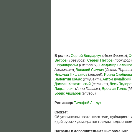
В ролях:
Сергей Бондарчук
(
Иван Франко
),
Ф
Ветров
(
Трегубов
),
Сергей Петров
(
прокурор
)
Шпрингфельд
(
Гжибович
),
Владимир Балашо
/ вельможа
),
Василий Симчич
(
Остап Терлец
Николай Пишванов
(
эпизод
),
Ирина Скобцева
Валентин Кобас
(
студент
),
Антон Дунайский
Домиан Козачковский
(
селянин
),
Лесь Подор
Лицканович
(
Анна Павлык
),
Ярослав Геляс
(
М
Борис Авшаров
(
эпизод
)
Режиссер:
Тимофей Левчук
Сюжет:
Об украинском поэте, писателе, публицисте
идей русских демократов трижды подвергшем
Награды и дополнительная информация: