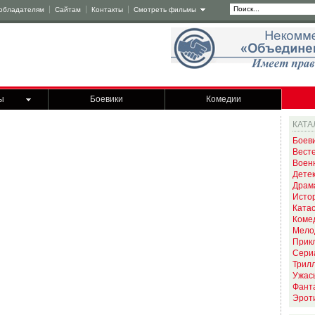
обладателям
Сайтам
Контакты
Смотреть фильмы
ы
Боевики
Комедии
КАТА
Боев
Вест
Воен
Дете
Драм
Исто
Ката
Коме
Мело
Прик
Сери
Трил
Ужас
Фант
Эрот