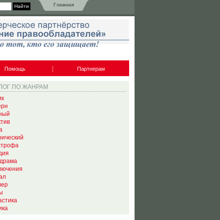
Главная
Помощь
Партнерам
ЛОГ ПО ЖАНРАМ
ик
ерн
ный
ктив
а
рический
строфа
дия
драма
лючения
ал
лер
ы
астика
ика