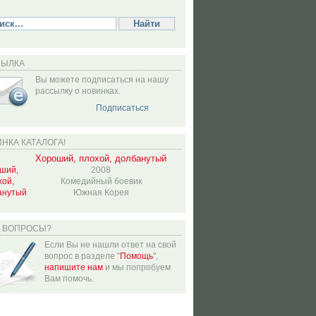
СЫЛКА
Вы можете подписаться на нашу
рассылку о новинках.
Подписаться
НКА КАТАЛОГА!
Хороший, плохой, долбанутый
2008
Комедийный боевик
Южная Корея
Ь ВОПРОСЫ?
Если Вы не нашли ответ на свой
вопрос в разделе "
Помощь
",
напишите нам
и мы попробуем
Вам помочь.