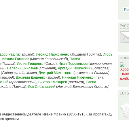
РАС
едор Радчук
(
эпизод
),
Леонид Пархоменко
(
Михайло Гринчук
),
Игорь
НОВИ
,
Михаил Романов
(
Михаил Коцюбинский
),
Павел
в
(
Генрик
),
Лилия Гриценко
(
Ольга
),
Иван Переверзев
(
митрополит
кий
),
Валерий Зиновьев
(
студент
),
Аркадий Гашинский
(
Болеслав
),
(
Людовика Шанкевич
),
Дмитрий Милютенко
(
наместник Галиции
),
(
эпизод
),
Василий Дашенко
(
эпизод
),
Николай Яковченко
(
пан
),
ожный
(
арестованный
),
Виктор Ключарев
(
премьер
),
Елена
ихайло Павлык
),
Лев Снежницкий
(
Николай Витальевич Лысенко
),
ЕСТ
 и общественном деятеле Иване Франко (1856-1916), за пропаганду
ся арестам.