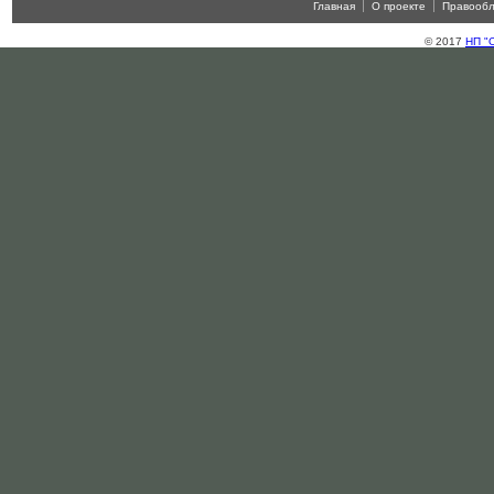
Главная
О проекте
Правооб
© 2017
НП "