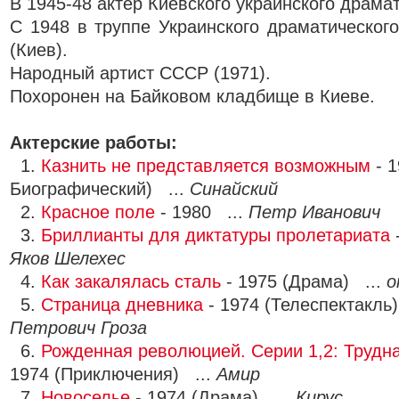
В 1945-48 актёр Киевского украинского драмат
С 1948 в труппе Украинского драматического
(Киев).
Народный артист СССР (1971).
Похоронен на Байковом кладбище в Киеве.
Актерские работы:
1.
Казнить не представляется возможным
- 1
Биографический) ...
Синайский
2.
Красное поле
- 1980 ...
Петр Иванович
3.
Бриллианты для диктатуры пролетариата
-
Яков Шелехес
4.
Как закалялась сталь
- 1975 (Драма) ...
о
5.
Страница дневника
- 1974 (Телеспектакль
Петрович Гроза
6.
Рожденная революцией. Серии 1,2: Трудна
1974 (Приключения) ...
Амир
7.
Новоселье
- 1974 (Драма) ...
Кирус