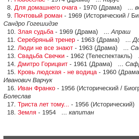
8.
Для домашнего очага
- 1970 (Драма) ...
в
9.
Почтовый роман
- 1969 (Исторический / Б
Сандро Гогешидзе
10.
Злая судьба
- 1969 (Драма) ...
Апраш
11.
Серебряный тренер
- 1963 (Драма) ...
Д
12.
Люди не все знают
- 1963 (Драма) ...
Са
13.
Свадьба Свечки
- 1962 (Телеспектакль) 
14.
Дмитро Горицвит
- 1961 (Драма) ...
Сафр
15.
Кровь людская - не водица
- 1960 (Драма
Иванович Варчук
16.
Иван Франко
- 1956 (Исторический / Биог
Болеслав
17.
Триста лет тому...
- 1956 (Исторический) 
18.
Земля
- 1954 ...
капитан