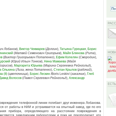
РАС
ич Лобанов
),
Виктор Чекмарев
(
Долгин
),
Татьяна Гурецкая
,
Борис
НОВИ
ининский
(
Матвей Семенович Григорьев
),
Майя Блинова
(
Рита
),
ев
(
Виктор Григорьевич Потапенко
),
Ефим Копелян
(
Смородин
),
урский
(
Юрий Ильич Тонков
),
Нина Мамаева
(
Майя
Борисов
),
Маргарита Юрьева
(
Марина Сергеевна Рейнгольд
),
а Ольхина
(
Лиза, жена Потапенко
),
Степан Крылов
(
рабочий
),
 (II)
(
цветочница
),
Борис Лескин
/Boris Leskin/ (
заказчик
),
Глеб
Давид Волосов
(
Павел Сергеевич Рейнгольд
),
Александр
ЕСТ
 повреждения телефонной линии погибает друг инженера Лобанова.
я от работы в НИИ и устраивается на опытный завод, где по его
ания прибора, определяющего на расстоянии повреждения в
числяется заведующим лаборатории и пока не предполагает, что