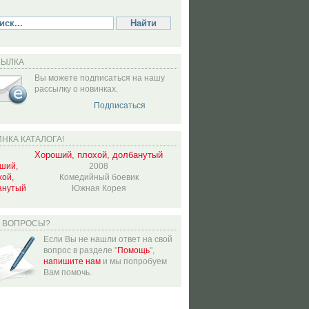
СЫЛКА
Вы можете подписаться на нашу
рассылку о новинках.
Подписаться
НКА КАТАЛОГА!
Хороший, плохой, долбанутый
2008
Комедийный боевик
Южная Корея
Ь ВОПРОСЫ?
Если Вы не нашли ответ на свой
вопрос в разделе "
Помощь
",
напишите нам
и мы попробуем
Вам помочь.