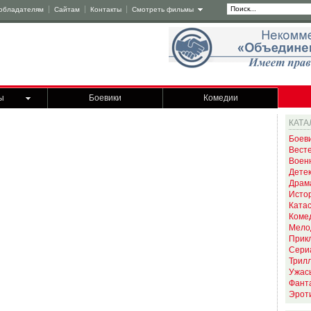
обладателям
Сайтам
Контакты
Смотреть фильмы
ы
Боевики
Комедии
КАТА
Боев
Вест
Воен
Дете
Драм
Исто
Ката
Коме
Мело
Прик
Сери
Трил
Ужас
Фант
Эрот