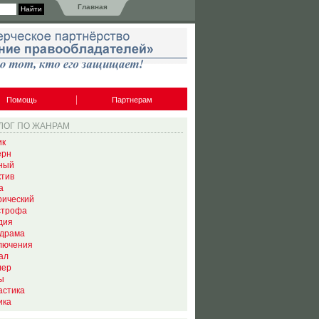
Главная
Помощь
Партнерам
ЛОГ ПО ЖАНРАМ
ик
ерн
ный
ктив
а
рический
строфа
дия
драма
лючения
ал
лер
ы
астика
ика