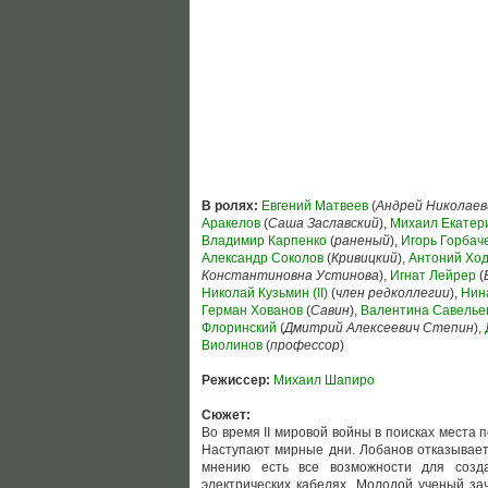
В ролях:
Евгений Матвеев
(
Андрей Николаев
Аракелов
(
Саша Заславский
),
Михаил Екатер
Владимир Карпенко
(
раненый
),
Игорь Горбач
Александр Соколов
(
Кривицкий
),
Антоний Ход
Константиновна Устинова
),
Игнат Лейрер
(
Николай Кузьмин (II)
(
член редколлегии
),
Нин
Герман Хованов
(
Савин
),
Валентина Савельева
Флоринский
(
Дмитрий Алексеевич Степин
),
Виолинов
(
профессор
)
Режиссер:
Михаил Шапиро
Сюжет:
Во время II мировой войны в поисках места
Наступают мирные дни. Лобанов отказываетс
мнению есть все возможности для созд
электрических кабелях. Молодой ученый за