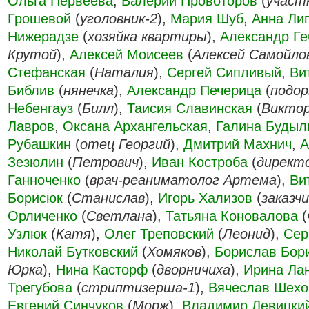
Ольга Первеева
,
Валерий Провоторов
(
участ
Грошевой
(
уголовник-2
),
Мария Шуб
,
Анна Ли
Нижерадзе
(
хозяйка квартиры
),
Александр Ге
Крутой
),
Алексей Моисеев
(
Алексей Самойло
Стефанская
(
Наталия
),
Сергей Сипливый
,
Ви
Библив
(
нянечка
),
Александр Печерица
(
подо
Небенгауз
(
Билл
),
Таисия Славинская
(
Виктор
Лавров
,
Оксана Архангельская
,
Галина Будыл
Рубашкин
(
отец Георгий
),
Дмитрий Махнич
,
А
Зезюлин
(
Петрович
),
Иван Костроба
(
директ
Ганноченко
(
врач-реаниматолог Артема
),
Ви
Борисюк
(
Станислав
),
Игорь Хализов
(
заказчи
Орличенко
(
Светлана
),
Татьяна Коновалова
(
Узлюк
(
Катя
),
Олег Треповский
(
Леонид
),
Сер
Николай Бутковский
(
Хомяков
),
Борислав Бор
Юрка
),
Нина Касторф
(
дворничиха
),
Ирина Ла
Трегубова
(
стриптизерша-1
),
Вячеслав Шехо
Евгений Синчуков
(
Морж
),
Владимир Левицки