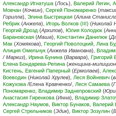
Александр Игнатуша
(
Лось
),
Валерий Легин
,
А
Мовчан
(
Кочкин
),
Сергей Пономаренко
(
такси
Горилла
),
Элина Быстрицкая
(
Алина Станисл
Ребрик
(
Анжела
),
Игорь Волков (III)
(
Николай 
Георгий Дрозд
(
Архипов
),
Юлия Колодюк
(
Анн
Барановская
(
Маша
),
Константин Данилюк
(
Д
Мак
(
Хомякова
),
Георгий Поволоцкий
,
Лина Бу
Алиция Омельчук
(
Анжела Ивановна
),
Владими
/ Маркиз
),
Ирина Бунина
(
Варвара
),
Григорий 
Елена Бондарева-Репина
(
женщина-милицион
Кистень
,
Евгений Паперный
(
Ермолаев
),
Алек
Воеводин
(
Николай Хрулев
),
Леся Войневич
(
Кожухова
/Елена Кравченко/,
Леся Самаева
(
Г
Пономаренко
,
Владимир Заднепровский
(
Юри
Анастасия Гиренкова
(
Инна
),
Владимир Злато
Александр Наумов
,
Виктор Бунаков
,
Валерий
Сергей Стрельников
(
Эдик
),
Виктор Зозулин
(
В