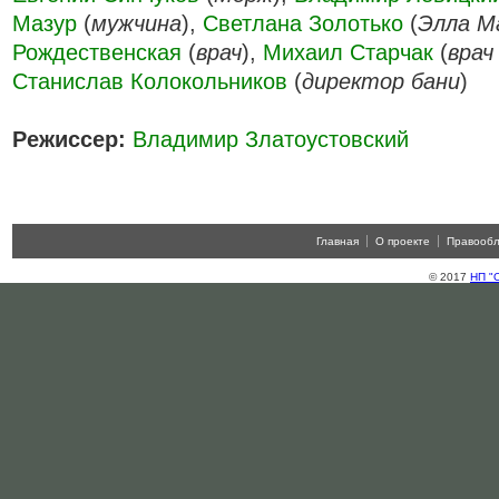
Мазур
(
мужчина
),
Светлана Золотько
(
Элла М
Рождественская
(
врач
),
Михаил Старчак
(
врач
Станислав Колокольников
(
директор бани
)
Режиссер:
Владимир Златоустовский
Главная
О проекте
Правооб
© 2017
НП "