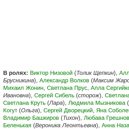
В ролях:
Виктор Низовой
(
Толик Щепкин
),
Алл
Брусникина
),
Александр Волков
(
Максим Жар
Михаил Жонин
,
Светлана Прус
,
Алла Сергийк
Ивановна
),
Сергей Сибель
(
сторож
),
Светлан
Светлана Круть
(
Лара
),
Людмила Мызникова
(
Когут
(
Ольга
),
Сергей Дворецкий
,
Яна Соболе
Владимир Башкиров
(
Тихон
),
Любава Грешно
Беленькая
(
Вероника Леонтьевна
),
Анна Наз