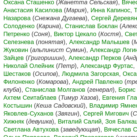
Оксана Сташенко
(
Жанетта Сельская
),
Вяче
Анастасия Касилова
(
Мария
),
Инна Капинос
,
Назарова
(
Снежана Дугаева
),
Сергей Деревян
Солоденко
(
Карина
),
Станислав Боклан
(
Алек
Петренко
(
Соня
),
Виктор Цекало
(
Костя
),
Све
Селезнева
(
понятая
),
Александр Малышев
(
Жуковин
(
альпинист Сумин
),
Александр Логи
Зайцев
(
Григоришин
),
Александр Перков
(
Анд
Николай Олейник
(
Петр
),
Александр Фуртас
,
Шестаков
(
Осипов
),
Людмила Загорская
,
Окса
Филоненко
(
Комарова
),
Андрей Павленко
(
тре
клуба
),
Станислав Молганов
(
генерал
),
Борис
Ахтем Сеитаблаев
(
Тимур Хазов
),
Евгения Гл
Костышин
(
Кеша Садовский
),
Владимир Ямне
Яковлев-Суханов
(
Звягин
),
Сергей Мигович
(
С
Хижняк
(
девушка
),
Виталий Салий
,
Зоя Балка
Светлана Автухова
(
заведующая
),
Вячеслав 