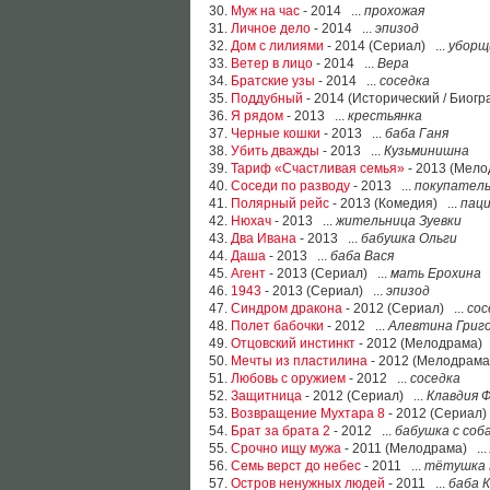
30.
Муж на час
- 2014 ...
прохожая
31.
Личное дело
- 2014 ...
эпизод
32.
Дом с лилиями
- 2014 (Сериал) ...
уборщ
33.
Ветер в лицо
- 2014 ...
Вера
34.
Братские узы
- 2014 ...
соседка
35.
Поддубный
- 2014 (Исторический / Биогр
36.
Я рядом
- 2013 ...
крестьянка
37.
Черные кошки
- 2013 ...
баба Ганя
38.
Убить дважды
- 2013 ...
Кузьминишна
39.
Тариф «Счастливая семья»
- 2013 (Мело
40.
Соседи по разводу
- 2013 ...
покупател
41.
Полярный рейс
- 2013 (Комедия) ...
пац
42.
Нюхач
- 2013 ...
жительница Зуевки
43.
Два Ивана
- 2013 ...
бабушка Ольги
44.
Даша
- 2013 ...
баба Вася
45.
Агент
- 2013 (Сериал) ...
мать Ерохина
46.
1943
- 2013 (Сериал) ...
эпизод
47.
Синдром дракона
- 2012 (Сериал) ...
сос
48.
Полет бабочки
- 2012 ...
Алевтина Григ
49.
Отцовский инстинкт
- 2012 (Мелодрама) 
50.
Мечты из пластилина
- 2012 (Мелодрама
51.
Любовь с оружием
- 2012 ...
соседка
52.
Защитница
- 2012 (Сериал) ...
Клавдия 
53.
Возвращение Мухтара 8
- 2012 (Сериал) 
54.
Брат за брата 2
- 2012 ...
бабушка с соб
55.
Срочно ищу мужа
- 2011 (Мелодрама) ...
56.
Семь верст до небес
- 2011 ...
тётушка 
57.
Остров ненужных людей
- 2011 ...
баба 