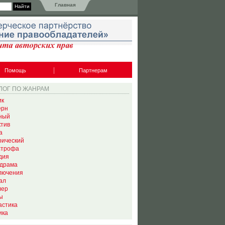
Главная
Помощь
Партнерам
ЛОГ ПО ЖАНРАМ
ик
ерн
ный
ктив
а
рический
строфа
дия
драма
лючения
ал
лер
ы
астика
ика