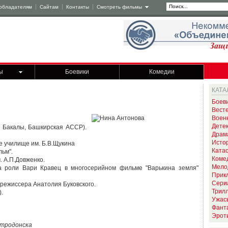
обладателям
Сайтам
Контакты
Смотреть фильмы
ы
Боевики
Комедии
КАТА
Боев
Вест
Воен
Дете
 Бакалы, Башкирская АССР).
Драм
Исто
е училище им. Б.В.Щукина
Ката
льм".
Коме
. А.П.Довженко.
Мело
а роли Вари Кравец в многосерийном фильме "Варькина земля"
Прик
Сери
 режиссера Анатолия Буковского.
Трил
.
Ужас
Фант
Эрот
етродонска