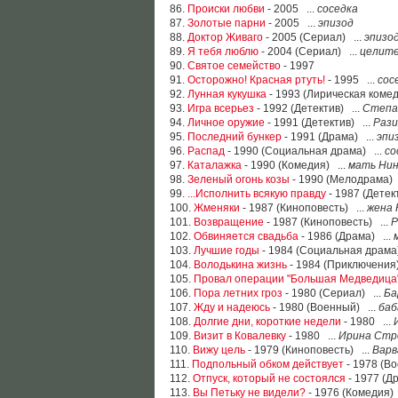
86.
Происки любви
- 2005 ...
соседка
87.
Золотые парни
- 2005 ...
эпизод
88.
Доктор Живаго
- 2005 (Сериал) ...
эпизо
89.
Я тебя люблю
- 2004 (Сериал) ...
целите
90.
Святое семейство
- 1997
91.
Осторожно! Красная ртуть!
- 1995 ...
сос
92.
Лунная кукушка
- 1993 (Лирическая комед
93.
Игра всерьез
- 1992 (Детектив) ...
Степа
94.
Личное оружие
- 1991 (Детектив) ...
Рази
95.
Последний бункер
- 1991 (Драма) ...
эпи
96.
Распад
- 1990 (Социальная драма) ...
со
97.
Каталажка
- 1990 (Комедия) ...
мать Ни
98.
Зеленый огонь козы
- 1990 (Мелодрама) 
99.
...Исполнить всякую правду
- 1987 (Детек
100.
Жменяки
- 1987 (Киноповесть) ...
жена 
101.
Возвращение
- 1987 (Киноповесть) ...
Р
102.
Обвиняется свадьба
- 1986 (Драма) ...
103.
Лучшие годы
- 1984 (Социальная драма)
104.
Володькина жизнь
- 1984 (Приключения)
105.
Провал операции "Большая Медведица
106.
Пора летних гроз
- 1980 (Сериал) ...
Ба
107.
Жду и надеюсь
- 1980 (Военный) ...
баб
108.
Долгие дни, короткие недели
- 1980 ...
109.
Визит в Ковалевку
- 1980 ...
Ирина Стр
110.
Вижу цель
- 1979 (Киноповесть) ...
Варв
111.
Подпольный обком действует
- 1978 (Во
112.
Отпуск, который не состоялся
- 1977 (Д
113.
Вы Петьку не видели?
- 1976 (Комедия) 