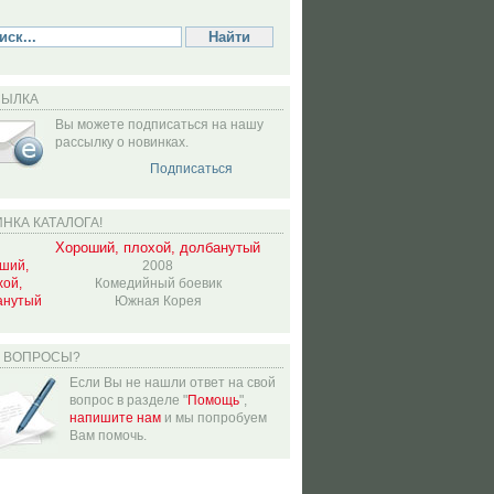
СЫЛКА
Вы можете подписаться на нашу
рассылку о новинках.
Подписаться
НКА КАТАЛОГА!
Хороший, плохой, долбанутый
2008
Комедийный боевик
Южная Корея
Ь ВОПРОСЫ?
Если Вы не нашли ответ на свой
вопрос в разделе "
Помощь
",
напишите нам
и мы попробуем
Вам помочь.