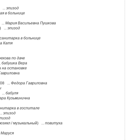
 ...
эпизод
ая в больнице
...
Мария Васильевна Пушкова
 ...
эпизод
санитарка в больнице
а Катя
ехова по даче
.
бабушка Вера
 на остановке
Гавриловна
08 ...
Федора Гавриловна
ы
...
бабуля
ара Кузьминична
анитарка в госпитале
..
эпизод
пизод
юзикл / музыкальный) ...
повитуха
 Маруся