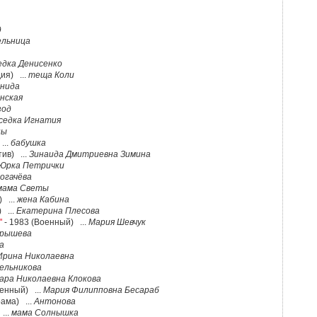
д
льница
едка Денисенко
ия) ...
теща Коли
нида
нская
зод
седка Игнатия
ны
...
бабушка
тив) ...
Зинаида Дмитриевна Зимина
Юрка Петрички
огачёва
мама Светы
 ...
жена Кабина
 ...
Екатерина Плесова
"
- 1983 (Военный) ...
Мария Шевчук
рышева
а
Ирина Николаевна
ельникова
ара Николаевна Клокова
енный) ...
Мария Филипповна Бесараб
рама) ...
Антонова
...
мама Солнышка