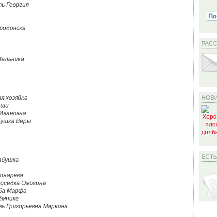
ь Георгия
родонска
РАС
Мельника
я хозяйка
НОВИ
аши
Ивановна
бушка Веры
ЕСТ
абушка
вонарёва
соседка Ожогина
ба Марфа
иёмнике
вь Григорьевна Маркина