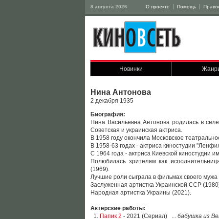
8 августа 2026
О проекте
Помощь
Право
Новинки
Жанр
Нина Антонова
2 декабря 1935
Биография:
Нина Васильевна Антонова родилась в селе
Советская и украинская актриса.
В 1958 году окончила Московское театрально
В 1958-63 годах - актриса киностудии "Ленфи
С 1964 года - актриса Киевской киностудии им
Полюбилась зрителям как исполнительниц
(1969).
Лучшие роли сыграла в фильмах своего мужа
Заслуженная артистка Украинской ССР (1980)
Народная артистка Украины (2021).
Актерские работы:
1.
Папик 2
- 2021 (Сериал) ...
бабушка из В