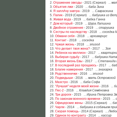
2.
Отражение звезды
- 2021 (Сериал) ...
мат
3.
Объятия лжи
- 2020 ...
баба Зина
4.
Я заплАчу завтра
- 2019 ...
Савраскина
5.
Папик
- 2019 (Сериал) ...
бабушка из Вет
6.
Живая вода
- 2019 ...
бабка Ганна
7.
Дом который
- 2019 ...
Шура Лапшина
8.
Двойное отражение
- 2019 ...
старушка
9.
Сестры по наследству
- 2018 ...
соседка 
10.
Обмани себя
- 2018 ...
архивариус
11.
Контакт
- 2018 ...
соседка
12.
Чужая жизнь
- 2018 ...
эпизод
13.
Что делает твоя жена?
- 2017 ...
Зоя
14.
Ребенок на миллион
- 2017 ...
квартирна
15.
Выбирая судьбу
- 2017 ...
бабушка Нат
16.
Вторая жизнь Евы
- 2017 ...
Степанида 
17.
В последний раз прощаюсь
- 2017 ...
ба
18.
Благие намерения
- 2017 ...
знахарка
19.
Родственнички
- 2016 ...
эпизод
20.
Подкидыши
- 2016 ...
мать Островской
21.
Маэстро
- 2016 ...
баба Софа
22.
"Лучшая" неделя моей жизни
- 2016 ...
б
23.
Пес-2
- 2016 ...
Клавдия Семёновна
24.
Три дороги
- 2015 ...
Ирина Петровна З
25.
По законам военного времени
- 2015 ...
26.
Офицерские жены
- 2015 (Сериал) ...
ба
27.
Чарли
- 2014 ...
бабушка в собачьем пр
28.
Скорая помощь
- 2014 (Сериал) ...
Любо
29.
Одинок по контракту
- 2014 ...
кассир