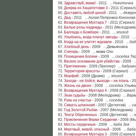
58.
Здравствуй, мама!
- 2011 ...
Никитична
59.
Доярка из Хацапетовки 3
- 2011 (Сериал)
60.
Доставить любой ценой
- 2011 ...
дежурн
61.
Дед
- 2011 ...
Аглая Петровна Кононова
62.
Возвращение Мухтара 7
- 2011 (Сериал) 
63.
Белые розы надежды
- 2011 (Мелодрама)
64.
Баллада о Бомбере
- 2011 ...
эпизод
65.
Улыбнись, когда плачут звезды
- 2010 ...
66.
Когда на юг улетят журавли
- 2010 ...
баб
67.
Хлебный день
- 2009 ...
Демьяновна
68.
Снегирь
- 2009 ...
мама Оли
69.
Похищение Богини
- 2009 ...
соседка Тер
70.
Веское основание для убийства
- 2009 ..
71.
Притяжение
- 2009 (Триллер) ...
бабушка
72.
Территория красоты
- 2009 (Сериал) ...
73.
Морфий
- 2008 (Драма) ...
эпизод
74.
Заходи - не бойся, выходи – не плачь
- 20
75.
Жизнь на двоих
- 2008 ...
соседка Ульян
76.
Возвращение Мухтара 4
- 2008 (Сериал) 
77.
Знак судьбы
- 2008 (Мелодрама) ...
Варв
78.
Рука на счастье
- 2008 ...
соседка
79.
Смерть шпионам!
- 2007 (Детектив) ...
с
80.
Год Золотой Рыбки
- 2007 (Мелодрама) .
81.
Театр Обреченных
- 2006 (Детектив) ...
э
82.
Приключения Верки Сердючки
- 2006 (Мь
83.
Мосты сердечные
- 2006 ...
баба Зоя
84.
Мертвый, живой, опасный
- 2006 ...
баба
85.
Возвращение Мухтара 3
- 2006 (Сериал)