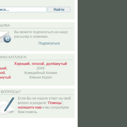
СЫЛКА
Вы можете подписаться на нашу
рассылку о новинках.
Подписаться
НКА КАТАЛОГА!
Хороший, плохой, долбанутый
2008
Комедийный боевик
Южная Корея
Ь ВОПРОСЫ?
Если Вы не нашли ответ на свой
вопрос в разделе "
Помощь
",
напишите нам
и мы попробуем
Вам помочь.