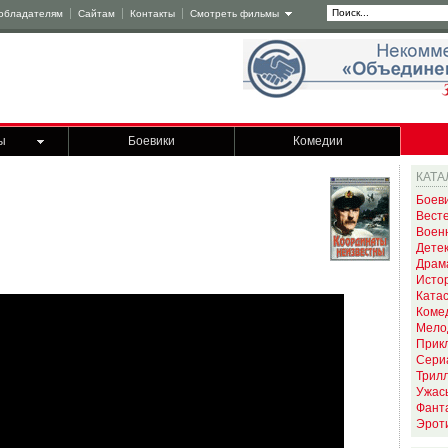
обладателям
Сайтам
Контакты
Смотреть фильмы
ы
Боевики
Комедии
КАТА
Боев
Вест
Воен
Дете
Драм
Исто
Ката
Коме
Мело
Прик
Сери
Трил
Ужас
Фант
Эрот