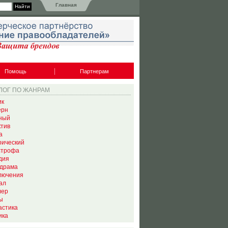
Главная
Помощь
Партнерам
ЛОГ ПО ЖАНРАМ
ик
ерн
ный
ктив
а
рический
строфа
дия
драма
лючения
ал
лер
ы
астика
ика