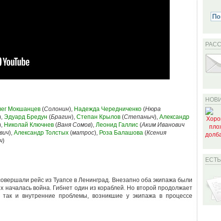
РАС
НОВИ
ег Мокшанцев
(
Солонин
),
Надежда Чередниченко
(
Нюра
),
Эдуард Бредун
(
Брагин
),
Степан Крылов
(
Степаныч
),
Александр
),
Николай Ключнев
(
Ваня Сомов
),
Леонид Галлис
(
Аким Иванович
вич
),
Александр Толстых
(
матрос
),
Роза Балашова
(
Ксения
ч
)
ЕСТ
совершали рейс из Туапсе в Ленинград. Внезапно оба экипажа были
х началась война. Гибнет один из кораблей. Но второй продолжает
, так и внутренние проблемы, возникшие у экипажа в процессе