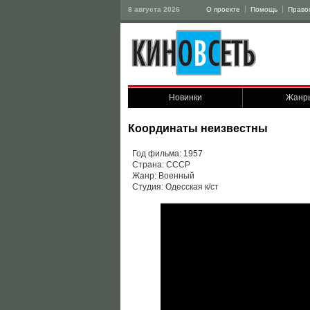
8 августа 2026
О проекте
Помощь
Право
Новинки
Жанр
Координаты неизвестны
Год фильма: 1957
Страна: СССР
Жанр: Военный
Студия: Одесская к/ст