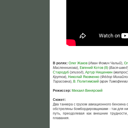
В ролях:
Олег Жаков
(
Иван Фомич Чалый
),
Ол
Масленникова
),
Евгений Котов (II)
(
Вася-швед
Стародуб
(
эпизод
),
Артур Нищенкин
(
матрос
Крутов
),
Николай Яковченко
(
Фёдор Михайло
Тарасовна
),
В. Политимский
(
врач Тимофееви
Режиссер:
Михаил Винярский
Сюжет:
Два танкера с грузом авиационного бензина 
обстреляны бомбордировщиками - так для ни
путь, преодолевая как внешние трудности
плавания.