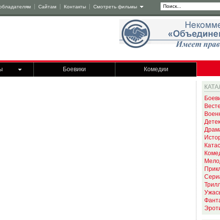
обладателям
Сайтам
Контакты
Смотреть фильмы
ы
Боевики
Комедии
КАТА
Боев
Вест
Воен
Дете
Драм
Исто
Ката
Коме
Мело
Прик
Сери
Трил
Ужас
Фант
Эрот