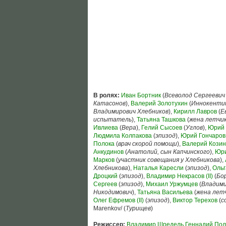
В ролях:
Иван Бортник
(
Всеволод Сергеевич
Катасонов
),
Валерий Золотухин
(
Иннокентий
Владимирович Хлебников
),
Кирилл Лавров
(
Е
испытатель
),
Татьяна Ташкова
(
жена летчи
Ивлиева
(
Вера
),
Гелий Сысоев
(
Углов
),
Юрий 
Людмила Колпакова
(
эпизод
),
Юрий Гончаров
Полока
(
врач скорой помощи
),
Валерий Кози
Анкудинов
(
Анатолий, сын Капчинского
),
Юри
Марков
(
участник совещания у Хлебникова
),
Хлебникова
),
Наталья Каресли
(
эпизод
),
Ольг
Дроцкий
(
эпизод
),
Владимир Некрасов (II)
(
Бо
Сергеев
(
эпизод
),
Михаил Уржумцев
(
Владими
Никодимович
),
Татьяна Васильева
(
жена лет
Олег Ефремов (II)
(
эпизод
),
Виктор Терехов
(
с
Marenkov/ (
Турищев
)
Режиссер:
Владимир Шредель
Геннадий Пол