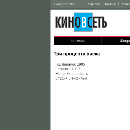
7 августа 2026
О проекте
Помощь
Право
Новинки
Жанр
Три процента риска
Год фильма: 1985
Страна: СССР
Жанр: Киноповесть
Студия: Ленфильм