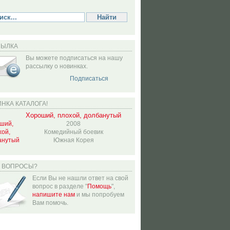
СЫЛКА
Вы можете подписаться на нашу
рассылку о новинках.
Подписаться
НКА КАТАЛОГА!
Хороший, плохой, долбанутый
2008
Комедийный боевик
Южная Корея
Ь ВОПРОСЫ?
Если Вы не нашли ответ на свой
вопрос в разделе "
Помощь
",
напишите нам
и мы попробуем
Вам помочь.