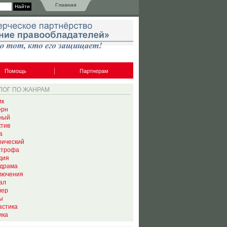
Главная
Помощь
Партнерам
ЛОГ ПО ЖАНРАМ
ик
ерн
ный
ктив
а
рический
строфа
дия
драма
лючения
ал
лер
ы
астика
ика