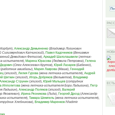
РАС
 Корбут
),
Александр Демьяненко
(
Владимир Логинович
НОВИ
 Сигизмундович Капчинский
),
Павел Кадочников
(
Вениамин
вгений Демидович Фетисов
),
Аркадий Шалолашвили
(
летчик-
ка-испытателя
),
Марина Юрасова
(
Людмила Петровна
),
Гелена
Дедович
(
Олег Алексеевич Крутов
),
Юрий Лазарев
(
Бабенко
),
(
работник авиабазы
),
Мария Лаврова
(
Маша
),
Геннадий
нец
(
эпизод
),
Лилия Гурова
(
жена летчика-испытателя
),
Андрей
й Шиткин
(
эпизод
),
Игорь Добряков
(
Вельветов
),
Владимир
Александр Струнин
(
эпизод
),
Юрий Мальцев
(
сотрудник
ЕСТ
а Ипполитова
(
жена летчика-испытателя Бори Ладыгина
),
Петр
ря Ладыгин
),
Александр Поляков
(
эпизод
),
Валерий
р Яковлевич
),
Ирина Резникова
(
Лида
),
Георгий Дрозд
(
Александр
чика-испытателя
),
Тамара Шемпель
(
жена летчика-испытателя
),
отрудник Хлебникова
),
Владимир Маренков
/Vladimir
ока