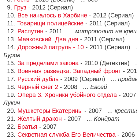
9.
Груз
- 2012 (Сериал)
10.
Все началось в Харбине
- 2012 (Сериал)
11.
Товарищи полицейские
- 2011 (Сериал)
12.
Распутин
- 2011 ...
митрополит на крещ
13.
Маяковский. Два дня
- 2011 (Сериал) ..
14.
Дорожный патруль - 10
- 2011 (Сериал) .
Буров
15.
За пределами закона
- 2010 (Детектив) .
16.
Военная разведка. Западный фронт
- 201
17.
Русский дубль
- 2009 (Сериал) ...
прода
18.
Черный снег 2
- 2008 ...
Евсей
19.
Опера 3. Хроники убойного отдела
- 2007
Лукич
20.
Мушкетеры Екатерины
- 2007 ...
кресть
21.
Желтый дракон
- 2007 ...
Кондрат
22.
Братья
- 2007
23.
Секретная служба Его Величества
- 2006