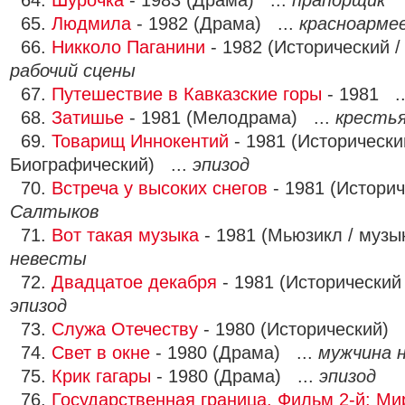
64.
Шурочка
- 1983 (Драма) ...
прапорщик
65.
Людмила
- 1982 (Драма) ...
красноарме
66.
Никколо Паганини
- 1982 (Исторический /
рабочий сцены
67.
Путешествие в Кавказские горы
- 1981 .
68.
Затишье
- 1981 (Мелодрама) ...
кресть
69.
Товарищ Иннокентий
- 1981 (Исторически
Биографический) ...
эпизод
70.
Встреча у высоких снегов
- 1981 (Историч
Салтыков
71.
Вот такая музыка
- 1981 (Мьюзикл / музы
невесты
72.
Двадцатое декабря
- 1981 (Исторический
эпизод
73.
Служа Отечеству
- 1980 (Исторический) 
74.
Свет в окне
- 1980 (Драма) ...
мужчина н
75.
Крик гагары
- 1980 (Драма) ...
эпизод
76.
Государственная граница. Фильм 2-й: Мир