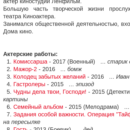
актёр киностудии Ленфильм.
Большую часть творческой жизни прослу
театра Киноактера.
Занимался общественной деятельностью, вхо
Дома кино.
Актерские работы:
1.
Комиссарша
- 2017 (Военный) ...
старик 
2.
Мажор-2
- 2016 ...
бомж
3.
Колодец забытых желаний
- 2016 ...
Иван
4.
Гастролеры
- 2015 ...
эпизод
5.
Чудны дела твои, Господи!
- 2015 (Детекти
картины
6.
Семейный альбом
- 2015 (Мелодрама) ..
7.
Задания особой важности. Операция "Тай
на пересылке
8.
Гость
- 2013 (Боевик) ...
дед