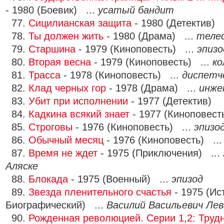
- 1980 (Боевик) ...
усатый бандит
77.
Сицилианская защита
- 1980 (Детектив) 
78.
Ты должен жить
- 1980 (Драма) ...
теле
79.
Старшина
- 1979 (Киноповесть) ...
эпизо
80.
Вторая весна
- 1979 (Киноповесть) ...
ко
81.
Трасса
- 1978 (Киноповесть) ...
диспетч
82.
Клад черных гор
- 1978 (Драма) ...
инже
83.
Убит при исполнении
- 1977 (Детектив)
84.
Кадкина всякий знает
- 1977 (Киноповест
85.
Строговы
- 1976 (Киноповесть) ...
эпизо
86.
Обычный месяц
- 1976 (Киноповесть) ..
87.
Время не ждет
- 1975 (Приключения) ...
Аляске
88.
Блокада
- 1975 (Военный) ...
эпизод
89.
Звезда пленительного счастья
- 1975 (Ис
Биографический) ...
Василий Васильевич Ле
90.
Рожденная революцией. Серии 1,2: Трудн