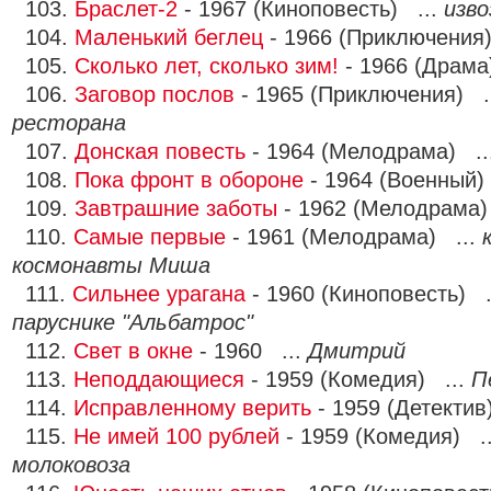
103.
Браслет-2
- 1967 (Киноповесть) ...
изво
104.
Маленький беглец
- 1966 (Приключения
105.
Сколько лет, сколько зим!
- 1966 (Драма
106.
Заговор послов
- 1965 (Приключения) .
ресторана
107.
Донская повесть
- 1964 (Мелодрама) ..
108.
Пока фронт в обороне
- 1964 (Военный)
109.
Завтрашние заботы
- 1962 (Мелодрама)
110.
Самые первые
- 1961 (Мелодрама) ...
космонавты Миша
111.
Сильнее урагана
- 1960 (Киноповесть) .
паруснике "Альбатрос"
112.
Свет в окне
- 1960 ...
Дмитрий
113.
Неподдающиеся
- 1959 (Комедия) ...
П
114.
Исправленному верить
- 1959 (Детектив
115.
Не имей 100 рублей
- 1959 (Комедия) .
молоковоза