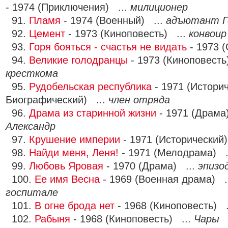
- 1974 (Приключения) ...
милиционер
91.
Пламя
- 1974 (Военный) ...
адъютант Г
92.
Цемент
- 1973 (Киноповесть) ...
конвоир
93.
Горя бояться - счастья не видать
- 1973 (
94.
Великие голодранцы
- 1973 (Киноповесть
кресткома
95.
Рудобельская республика
- 1971 (Историч
Биографический) ...
член отряда
96.
Драма из старинной жизни
- 1971 (Драма
Александр
97.
Крушение империи
- 1971 (Исторический
98.
Найди меня, Леня!
- 1971 (Мелодрама) .
99.
Любовь Яровая
- 1970 (Драма) ...
эпизо
100.
Ее имя Весна
- 1969 (Военная драма) .
госпитале
101.
В огне брода нет
- 1968 (Киноповесть) .
102.
Рабыня
- 1968 (Киноповесть) ...
Чары