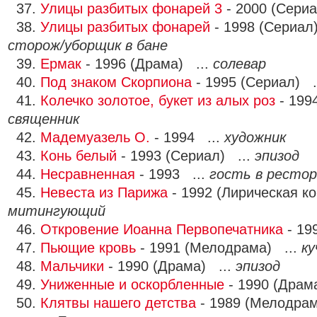
37.
Улицы разбитых фонарей 3
- 2000 (Сериа
38.
Улицы разбитых фонарей
- 1998 (Сериал
сторож/уборщик в бане
39.
Ермак
- 1996 (Драма) ...
солевар
40.
Под знаком Скорпиона
- 1995 (Сериал) .
41.
Колечко золотое, букет из алых роз
- 199
священник
42.
Мадемуазель О.
- 1994 ...
художник
43.
Конь белый
- 1993 (Сериал) ...
эпизод
44.
Несравненная
- 1993 ...
гость в ресто
45.
Невеста из Парижа
- 1992 (Лирическая к
митингующий
46.
Откровение Иоанна Первопечатника
- 19
47.
Пьющие кровь
- 1991 (Мелодрама) ...
ку
48.
Мальчики
- 1990 (Драма) ...
эпизод
49.
Униженные и оскорбленные
- 1990 (Драм
50.
Клятвы нашего детства
- 1989 (Мелодрам