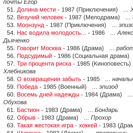
почты Егор
51.
Долина мести
- 1987 (Приключения) ...
52.
Везучий человек
- 1987 (Мелодрама) ...
53.
Моонзунд
- 1987 (Приключения) ...
эпиз
54.
Нас водила молодость...
- 1986 ...
Алек
Дьяченко
55.
Говорит Москва
- 1986 (Драма) ...
работ
56.
Подсудимый
- 1986 (Социальная драма) 
57.
Три процента риска
- 1985 (Киноповесть)
Хлебникова
58.
О возвращении забыть
- 1985 ...
началь
59.
Победа
- 1985 (Военный) ...
эпизод
60.
Восемь дней надежды
- 1984 (Драма) ..
Обухова
61.
Бастион
- 1983 (Драма) ...
Бондарь
62.
Обрыв
- 1983 (Драма) ...
Прохор
63.
Такая жестокая игра - хоккей
- 1983 (Дра