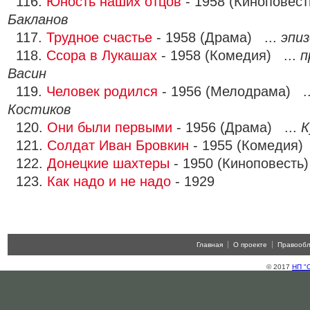
116.
Юность наших отцов
- 1958 (Киноповест
Бакланов
117.
Трудное счастье
- 1958 (Драма) ...
эпиз
118.
Ссора в Лукашах
- 1958 (Комедия) ...
п
Васин
119.
Человек родился
- 1956 (Мелодрама) .
Костиков
120.
Они были первыми
- 1956 (Драма) ...
К
121.
Солдат Иван Бровкин
- 1955 (Комедия)
122.
Донецкие шахтеры
- 1950 (Киноповесть)
123.
Как надо и не надо
- 1929
Главная
О проекте
Правооб
© 2017
НП "