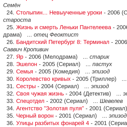
Семён
24.
Столыпин... Невыученные уроки
- 2006 (
староста
25.
Жизнь и смерть Леньки Пантелеева
- 200
драма) ...
отец Феоктист
26.
Бандитский Петербург 8: Терминал
- 2006
Саввич Кропивин
27.
Яр
- 2006 (Мелодрама) ...
старик
28.
Эшелон
- 2005 (Сериал) ...
пастух
29.
Семья
- 2005 (Комедия) ...
эпизод
30.
Королевство кривых
- 2005 (Триллер) ..
31.
Сестры
- 2004 (Сериал) ...
эпизод
32.
Своя чужая жизнь
- 2004 (Детектив) ...
э
33.
Спецотдел
- 2002 (Сериал) ...
Шевелев
34.
Агентство "Золотая пуля"
- 2001 (Сериал
35.
Черный ворон
- 2001 (Сериал) ...
эпизод
36.
Улицы разбитых фонарей 4
- 2001 (Сериа