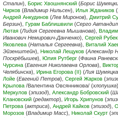
Сталин
),
Борис Хвошнянский
(
Борис Шумяцк
Чирков
(
Владимир Нильсен
),
Илья Ждаников
(
Андрей Анкудинов
(
Лев Миронов
),
Дмитрий С
Берзин
),
Гурам Баблишвили
(
Серго Автандил
Лютая
(
Лидия Сергеевна Мышанова
),
Владим
Иванович Немирович-Данченко
),
Сергей Рубек
Яковлева
(
Наталья Сергеевна
),
Виталий Хае
Эйзенштейн
),
Николай Лещуков
(
Александр 
Поскрёбышев
),
Юлия Рутберг
(
Фаина Раневск
Чурсина
(
Евгения Николаевна Орлова
),
Викто
Челябинска
),
Ирина Егорова (II)
(
Лия Шумяцка
Лойе
(
Евгений Петров
),
Сергей Жарков
(
эпиз
Крылова
/Валентина Овсянникова/ (
хлопушка
Меркулов
(
эпизод
),
Александр Бобровский
(
Ш
Клановский
(
редактор
),
Игорь Хрипунов
(
эпиз
Петрова
(
актриса
),
Андрей Кайков
(
эпизод
),
О
Морозов
(
Владимир Масс
),
Николай Скурт
(
эп