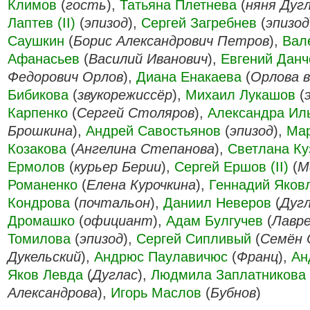
Климов
(
гость
),
Татьяна Плетнева
(
няня Дуг
Лаптев (II)
(
эпизод
),
Сергей Загребнев
(
эпизод
Саушкин
(
Борис Александрович Петров
),
Вал
Афанасьев
(
Василий Иванович
),
Евгений Данч
Федорович Орлов
),
Диана Енакаева
(
Орлова 
Бибикова
(
звукорежиссёр
),
Михаил Лукашов
(
Карпенко
(
Сергей Столяров
),
Александра Ил
Брошкина
),
Андрей Савостьянов
(
эпизод
),
Ма
Козакова
(
Ангелина Степанова
),
Светлана Ку
Ермолов
(
курьер Берии
),
Сергей Ершов (II)
(
М
Романенко
(
Елена Курочкина
),
Геннадий Яков
Кондрова
(
почтальон
),
Даниил Неверов
(
Дуг
Дромашко
(
официант
),
Адам Булгучев
(
Лавр
Томилова
(
эпизод
),
Сергей Сипливый
(
Семён 
Дукельский
),
Андрюс Паулавичюс
(
Франц
),
Ан
Яков Левда
(
Дуглас
),
Людмила Заплатникова
Александрова
),
Игорь Маслов
(
Бубнов
)