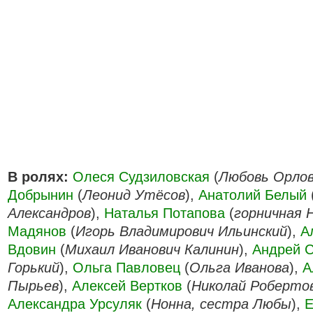
В ролях:
Олеся Судзиловская
(
Любовь Орло
Добрынин
(
Леонид Утёсов
),
Анатолий Белый
Александров
),
Наталья Потапова
(
горничная
Мадянов
(
Игорь Владимирович Ильинский
),
А
Вдовин
(
Михаил Иванович Калинин
),
Андрей 
Горький
),
Ольга Павловец
(
Ольга Иванова
),
А
Пырьев
),
Алексей Вертков
(
Николай Роберто
Александра Урсуляк
(
Нонна, сестра Любы
),
Е