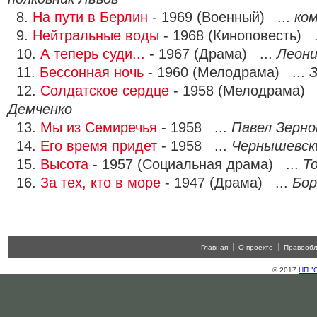
8.
На пути в Берлин
- 1969 (Военный) ...
ко
9.
Нейтральные воды
- 1968 (Киноповесть) .
10.
А теперь суди...
- 1967 (Драма) ...
Леон
11.
Бессонная ночь
- 1960 (Мелодрама) ...
З
12.
Солдатское сердце
- 1958 (Мелодрама) 
Демченко
13.
Мы из Семиречья
- 1958 ...
Павел Зерно
14.
Его время придет
- 1958 ...
Чернышевск
15.
Высота
- 1957 (Социальная драма) ...
Т
16.
За тех, кто в море
- 1947 (Драма) ...
Бор
Главная
О проекте
Правооб
© 2017
НП "