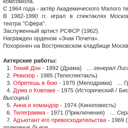
комсомола.
С 1964 года - актёр Академического Малого т
В 1982-1990 гг. играл в спектаклях Моско
театра "Сфера".
Заслуженный артист РСФСР (1962).
Награжден орденом «Знак Почета».
Похоронен на Востряковском кладбище Москв
Актерские работы:
1.
Тихий Дон
- 1992 (Драма) ...
генерал Ли
2.
Ревизор
- 1985 (Телеспектакль)
3.
Обретешь в бою
- 1975 (Мелодрама) ...
Г
4.
Дума о Ковпаке
- 1975 (Исторический / Би
Высоцкий
5.
Анна и командор
- 1974 (Киноповесть)
6.
Телеграмма
- 1971 (Приключения) ...
Сер
7.
Адъютант его превосходительства
- 1969 
полковник Львов