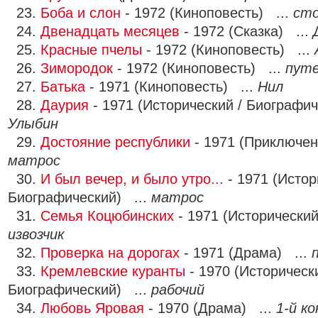
23.
Боба и слон
- 1972 (Киноповесть) ...
сто
24.
Двенадцать месяцев
- 1972 (Сказка) ...
25.
Красные пчелы
- 1972 (Киноповесть) ...
26.
Зимородок
- 1972 (Киноповесть) ...
путе
27.
Батька
- 1971 (Киноповесть) ...
Нил
28.
Даурия
- 1971 (Исторический / Биографи
Улыбин
29.
Достояние республики
- 1971 (Приключен
матрос
30.
И был вечер, и было утро...
- 1971 (Истор
Биографический) ...
матрос
31.
Семья Коцюбинских
- 1971 (Исторический
извозчик
32.
Проверка на дорогах
- 1971 (Драма) ...
33.
Кремлевские куранты
- 1970 (Исторически
Биографический) ...
рабочий
34.
Любовь Яровая
- 1970 (Драма) ...
1-й к