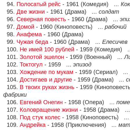
94.
Полосатый рейс
- 1961 (Комедия) ...
Кок
95.
Две жизни
- 1961 (Драма) ...
солдат
96.
Северная повесть
- 1960 (Драма) ...
эпи
97.
Домой
- 1960 (Киноповесть) ...
рабочий
98.
Анафема
- 1960 (Драма)
99.
Чужая беда
- 1960 (Драма) ...
Елесичев
100.
Не имей 100 рублей
- 1959 (Комедия) .
101.
Золотой эшелон
- 1959 (Военный) ...
Л
102.
Токтогул
- 1959 ...
эпизод
103.
Хождение по мукам
- 1959 (Сериал) ...
104.
Достигаев и другие
- 1959 (Драма) ...
с
105.
В твоих руках жизнь
- 1959 (Киноповест
фабрики
106.
Евгений Онегин
- 1958 (Опера) ...
пом
107.
Коловращение жизни
- 1958 (Драма) ..
108.
Под стук колес
- 1958 (Киноповесть) ..
109.
Андрейка
- 1958 (Приключения) ...
мат