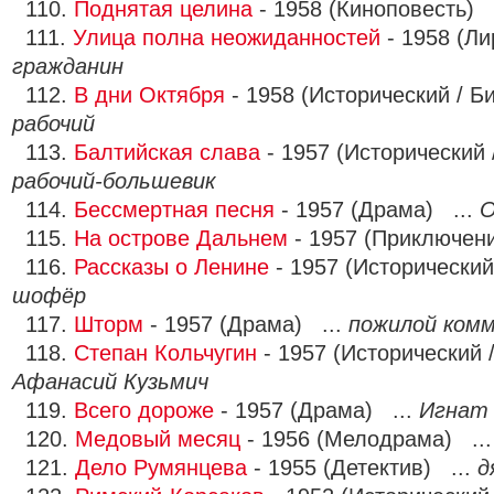
110.
Поднятая целина
- 1958 (Киноповесть) 
111.
Улица полна неожиданностей
- 1958 (Ли
гражданин
112.
В дни Октября
- 1958 (Исторический / Б
рабочий
113.
Балтийская слава
- 1957 (Исторический 
рабочий-большевик
114.
Бессмертная песня
- 1957 (Драма) ...
О
115.
На острове Дальнем
- 1957 (Приключен
116.
Рассказы о Ленине
- 1957 (Исторический
шофёр
117.
Шторм
- 1957 (Драма) ...
пожилой ком
118.
Степан Кольчугин
- 1957 (Исторический 
Афанасий Кузьмич
119.
Всего дороже
- 1957 (Драма) ...
Игнат 
120.
Медовый месяц
- 1956 (Мелодрама) ..
121.
Дело Румянцева
- 1955 (Детектив) ...
д