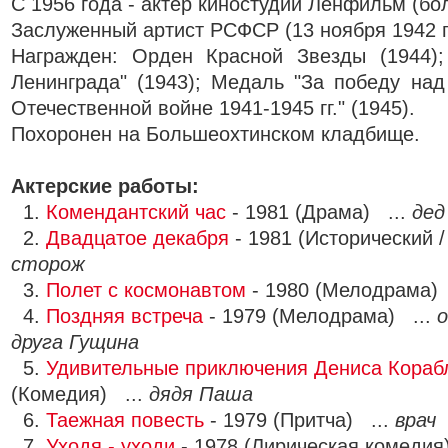
С 1956 года - актёр киностудии Ленфильм (бол
Заслуженный артист РСФСР (13 ноября 1942 г
Награжден: Орден Красной Звезды (1944)
Ленинграда" (1943); Медаль "За победу на
Отечественной войне 1941-1945 гг." (1945).
Похоронен на Большеохтинском кладбище.
Актерские работы:
1.
Комендантский час
- 1981 (Драма) ...
дед
2.
Двадцатое декабря
- 1981 (Исторический /
сторож
3.
Полет с космонавтом
- 1980 (Мелодрама)
4.
Поздняя встреча
- 1979 (Мелодрама) ...
друга Гущина
5.
Удивительные приключения Дениса Кораб
(Комедия) ...
дядя Паша
6.
Таежная повесть
- 1979 (Притча) ...
врач
7.
Уходя - уходи
- 1978 (Лирическая комедия