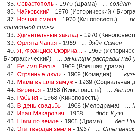
35.
Севастополь
- 1970 (Драма) ...
солдат
36.
Чайковский
- 1970 (Исторический / Биогр
37.
Ночная смена
- 1970 (Киноповесть) ...
п
лошадиной силы»
38.
Удивительный заклад
- 1970 (Киноповест
39.
Орлята Чапая
- 1969 ...
дядя Семен
40.
Я, Франциск Скорина...
- 1969 (Историчес
Биографический) ...
зачинщик расправы над
41.
Ее имя Весна
- 1969 (Военная драма) ..
42.
Странные люди
- 1969 (Комедия) ...
куз
43.
Мама вышла замуж
- 1969 (Социальная 
44.
Виринея
- 1968 (Киноповесть) ...
Антип
45.
Рабыня
- 1968 (Киноповесть)
46.
В день свадьбы
- 1968 (Мелодрама) ...
47.
Иван Макарович
- 1968 ...
дядя Кузя
48.
Шаги по земле
- 1968 (Драма) ...
дед Н
49.
Эта твердая земля
- 1967 ...
Степанчик