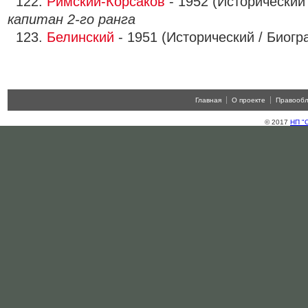
122.
Римский-Корсаков
- 1952 (Исторический
капитан 2-го ранга
123.
Белинский
- 1951 (Исторический / Биог
Главная
О проекте
Правооб
© 2017
НП "