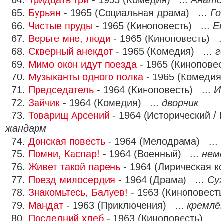
64.
Тридцать три
- 1965 (Комедия) ...
Анато
65.
Бурьян
- 1965 (Социальная драма) ...
Го
66.
Чистые пруды
- 1965 (Киноповесть) ...
Е
67.
Верьте мне, люди
- 1965 (Киноповесть) .
68.
Скверный анекдот
- 1965 (Комедия) ...
г
69.
Мимо окон идут поезда
- 1965 (Кинопове
70.
Музыканты одного полка
- 1965 (Комедия
71.
Председатель
- 1964 (Киноповесть) ...
И
72.
Зайчик
- 1964 (Комедия) ...
дворник
73.
Товарищ Арсений
- 1964 (Исторический /
жандарм
74.
Донская повесть
- 1964 (Мелодрама) ...
75.
Помни, Каспар!
- 1964 (Военный) ...
нем
76.
Живет такой парень
- 1964 (Лирическая 
77.
Поезд милосердия
- 1964 (Драма) ...
Су
78.
Знакомьтесь, Балуев!
- 1963 (Киноповест
79.
Мандат
- 1963 (Приключения) ...
кремлё
80.
Последний хлеб
- 1963 (Киноповесть) ..