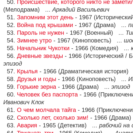
50.
Происшествие, которого никто не замети
(Мелодрама) ...
Аркадий Васильевич
51.
Запомним этот день
- 1967 (Исторически
52.
Война под крышами
- 1967 (Драма) ...
п
53.
Пароль не нужен
- 1967 (Военный) ...
Ти
54.
Зимнее утро
- 1967 (Киноповесть) ...
шо
55.
Начальник Чукотки
- 1966 (Комедия) ...
56.
Дневные звезды
- 1966 (Исторический / 
эпизод
57.
Крылья
- 1966 (Драматическая история)
58.
Друзья и годы
- 1966 (Киноповесть) ...
И
59.
Горькие зерна
- 1966 (Драма) ...
эпизод
60.
Человек без паспорта
- 1966 (Приключен
Иванович Клок
61.
О чем молчала тайга
- 1966 (Приключени
62.
Сколько лет, сколько зим!
- 1966 (Драма)
63.
Авария
- 1965 (Детектив) ...
рабочий на