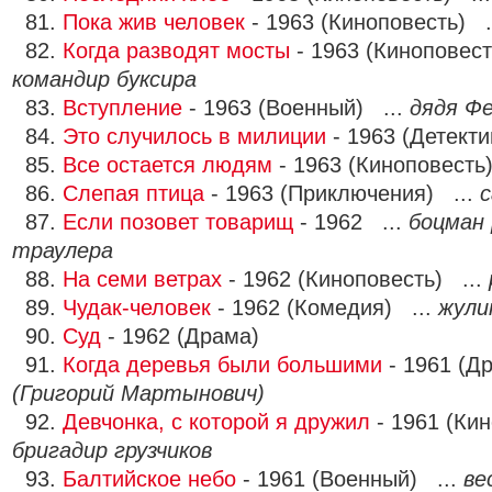
81.
Пока жив человек
- 1963 (Киноповесть) .
82.
Когда разводят мосты
- 1963 (Киноповест
командир буксира
83.
Вступление
- 1963 (Военный) ...
дядя Ф
84.
Это случилось в милиции
- 1963 (Детекти
85.
Все остается людям
- 1963 (Киноповесть
86.
Слепая птица
- 1963 (Приключения) ...
с
87.
Если позовет товарищ
- 1962 ...
боцман
траулера
88.
На семи ветрах
- 1962 (Киноповесть) ...
89.
Чудак-человек
- 1962 (Комедия) ...
жули
90.
Суд
- 1962 (Драма)
91.
Когда деревья были большими
- 1961 (Д
(Григорий Мартынович)
92.
Девчонка, с которой я дружил
- 1961 (Кин
бригадир грузчиков
93.
Балтийское небо
- 1961 (Военный) ...
ве