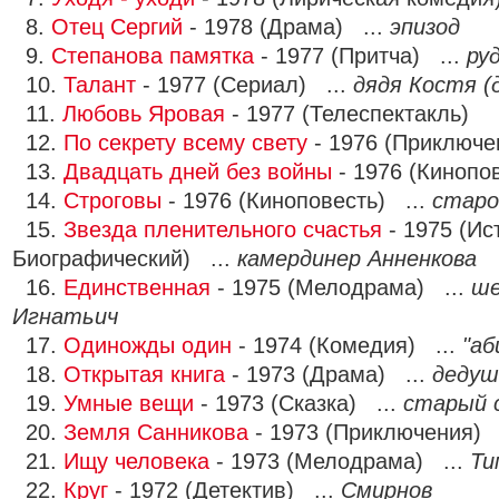
8.
Отец Сергий
- 1978 (Драма) ...
эпизод
9.
Степанова памятка
- 1977 (Притча) ...
ру
10.
Талант
- 1977 (Сериал) ...
дядя Костя (
11.
Любовь Яровая
- 1977 (Телеспектакль)
12.
По секрету всему свету
- 1976 (Приключе
13.
Двадцать дней без войны
- 1976 (Кинопо
14.
Строговы
- 1976 (Киноповесть) ...
старо
15.
Звезда пленительного счастья
- 1975 (Ис
Биографический) ...
камердинер Анненкова
16.
Единственная
- 1975 (Мелодрама) ...
ше
Игнатьич
17.
Одиножды один
- 1974 (Комедия) ...
"а
18.
Открытая книга
- 1973 (Драма) ...
дедуш
19.
Умные вещи
- 1973 (Сказка) ...
старый 
20.
Земля Санникова
- 1973 (Приключения) 
21.
Ищу человека
- 1973 (Мелодрама) ...
Ти
22.
Круг
- 1972 (Детектив) ...
Смирнов