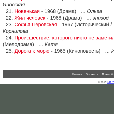
Яновская
21.
Новенькая
- 1968 (Драма) ...
Ольга
22.
Жил человек
- 1968 (Драма) ...
эпизод
23.
Софья Перовская
- 1967 (Исторический /
Корнилова
24.
Происшествие, которого никто не замети
(Мелодрама) ...
Катя
25.
Дорога к морю
- 1965 (Киноповесть) ...
И
Главная
О проекте
Правооб
© 2017
НП "