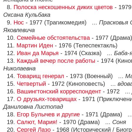
8.
Полоска нескошенных диких цветов
- 1979
Оксана Кульбака
9.
Нос
- 1977 (Трагикомедия) ...
Прасковья 
Яковлевича
10.
Семейные обстоятельства
- 1977 (Драма
11.
Мартин Иден
- 1976 (Телеспектакль)
12.
Иван да Марья
- 1974 (Сказка) ...
Баба-
13.
Каждый вечер после работы
- 1974 (Кино
Николаевна
14.
Товарищ генерал
- 1973 (Военный) ...
Ма
15.
Четвертый
- 1972 (Киноповесть) ...
вдов
16.
Вашингтонский корреспондент
- 1972 ...
17.
О друзьях-товарищах
- 1971 (Приключен
Даниловна Листопад
18.
Егор Булычев и другие
- 1971 (Драма) ..
19.
Салют, Мария!
- 1970 (Драма) ...
Соня
20.
Сергей Лазо
- 1968 (Исторический / Биог