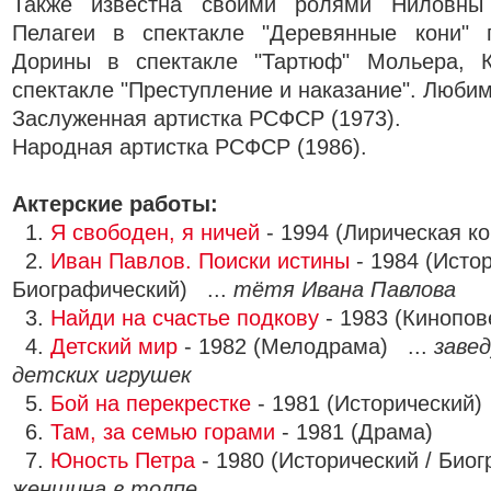
Также известна своими ролями Ниловны 
Пелагеи в спектакле "Деревянные кони" 
Дорины в спектакле "Тартюф" Мольера, 
спектакле "Преступление и наказание". Любим
Заслуженная артистка РСФСР (1973).
Народная артистка РСФСР (1986).
Актерские работы:
1.
Я свободен, я ничей
- 1994 (Лирическая к
2.
Иван Павлов. Поиски истины
- 1984 (Истор
Биографический) ...
тётя Ивана Павлова
3.
Найди на счастье подкову
- 1983 (Кинопов
4.
Детский мир
- 1982 (Мелодрама) ...
заве
детских игрушек
5.
Бой на перекрестке
- 1981 (Исторический)
6.
Там, за семью горами
- 1981 (Драма)
7.
Юность Петра
- 1980 (Исторический / Биог
женщина в толпе