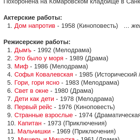
Похоронена на Комаровском кладбище в Санк
Актерские работы:
1.
Дом напротив
- 1958 (Киноповесть) ...
же
Режисерские работы:
1.
Дымъ
- 1992 (Мелодрама)
2.
Это было у моря
- 1989 (Драма)
3.
Миф
- 1986 (Мелодрама)
4.
Софья Ковалевская
- 1985 (Исторический 
5.
Гори, гори ясно
- 1983 (Мелодрама)
6.
Свет в окне
- 1980 (Драма)
7.
Дети как дети
- 1978 (Мелодрама)
8.
Первый рейс
- 1976 (Киноповесть)
9.
Странные взрослые
- 1974 (Драматическая
10.
Капитан
- 1973 (Приключения)
11.
Мальчишки
- 1969 (Приключения)
12.
Мишель и Мишутка
- 1961 (Драма)