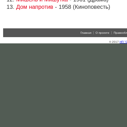
13.
Дом напротив
- 1958 (Киноповесть)
Главная
О проекте
Правооб
© 2017
НП "