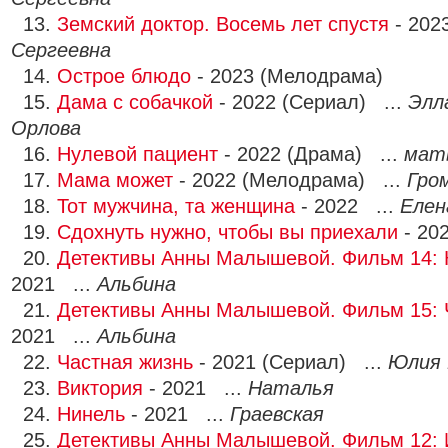
13.
Земский доктор. Восемь лет спустя
- 202
Сергеевна
14.
Острое блюдо
- 2023 (Мелодрама)
15.
Дама с собачкой
- 2022 (Сериал) ...
Элл
Орлова
16.
Нулевой пациент
- 2022 (Драма) ...
мат
17.
Мама может
- 2022 (Мелодрама) ...
Гро
18.
Тот мужчина, та женщина
- 2022 ...
Елен
19.
Сдохнуть нужно, чтобы вы приехали
- 20
20.
Детективы Анны Малышевой. Фильм 14: 
2021 ...
Альбина
21.
Детективы Анны Малышевой. Фильм 15: 
2021 ...
Альбина
22.
Частная жизнь
- 2021 (Сериал) ...
Юлия 
23.
Виктория
- 2021 ...
Наталья
24.
Нинель
- 2021 ...
Граевская
25.
Детективы Анны Малышевой. Фильм 12: 