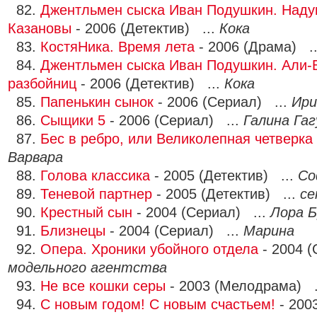
82.
Джентльмен сыска Иван Подушкин. Наду
Казановы
- 2006 (Детектив) ...
Кока
83.
КостяНика. Время лета
- 2006 (Драма) .
84.
Джентльмен сыска Иван Подушкин. Али-Б
разбойниц
- 2006 (Детектив) ...
Кока
85.
Папенькин сынок
- 2006 (Сериал) ...
Ири
86.
Сыщики 5
- 2006 (Сериал) ...
Галина Гаг
87.
Бес в ребро, или Великолепная четверка
Варвара
88.
Голова классика
- 2005 (Детектив) ...
Со
89.
Теневой партнер
- 2005 (Детектив) ...
се
90.
Крестный сын
- 2004 (Сериал) ...
Лора Б
91.
Близнецы
- 2004 (Сериал) ...
Марина
92.
Опера. Хроники убойного отдела
- 2004 (
модельного агентства
93.
Не все кошки серы
- 2003 (Мелодрама) .
94.
С новым годом! С новым счастьем!
- 200