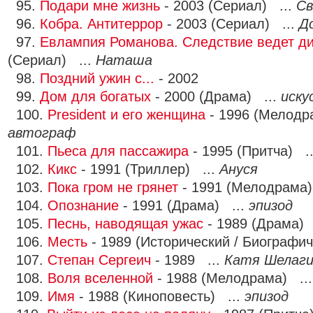
95.
Подари мне жизнь
- 2003 (Сериал) ...
С
96.
Кобра. Антитеррор
- 2003 (Сериал) ...
Д
97.
Евлампия Романова. Следствие ведет д
(Сериал) ...
Наташа
98.
Поздний ужин с...
- 2002
99.
Дом для богатых
- 2000 (Драма) ...
иску
100.
President и его женщина
- 1996 (Мелодр
автограф
101.
Пьеса для пассажира
- 1995 (Притча) .
102.
Кикс
- 1991 (Триллер) ...
Ануся
103.
Пока гром не грянет
- 1991 (Мелодрама)
104.
Опознание
- 1991 (Драма) ...
эпизод
105.
Песнь, наводящая ужас
- 1989 (Драма) 
106.
Месть
- 1989 (Исторический / Биографи
107.
Степан Сергеич
- 1989 ...
Катя Шелаги
108.
Воля вселенной
- 1988 (Мелодрама) ..
109.
Имя
- 1988 (Киноповесть) ...
эпизод