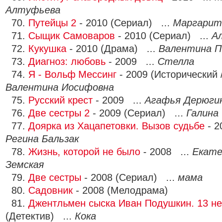
Алтуфьева
70.
Путейцы 2
- 2010 (Сериал) ...
Маргарит
71.
Сыщик Самоваров
- 2010 (Сериал) ...
А
72.
Кукушка
- 2010 (Драма) ...
Валентина 
73.
Диагноз: любовь
- 2009 ...
Стелла
74.
Я - Вольф Мессинг
- 2009 (Исторический 
Валентина Иосифовна
75.
Русский крест
- 2009 ...
Агафья Дерюги
76.
Две сестры 2
- 2009 (Сериал) ...
Галина
77.
Доярка из Хацапетовки. Вызов судьбе
- 2
Регина Бальзак
78.
Жизнь, которой не было
- 2008 ...
Екате
Земская
79.
Две сестры
- 2008 (Сериал) ...
мама
80.
Садовник
- 2008 (Мелодрама)
81.
Джентльмен сыска Иван Подушкин. 13 не
(Детектив) ...
Кока