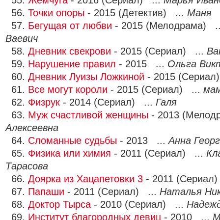
55.
Жемчуга
- 2016 (Сериал) ...
Марья Иван
56.
Точки опоры
- 2015 (Детектив) ...
Маня
57.
Бегущая от любви
- 2015 (Мелодрама) .
Ваевич
58.
Дневник свекрови
- 2015 (Сериал) ...
Ва
59.
Нарушение правил
- 2015 ...
Ольга Вик
60.
Дневник Луизы Ложкиной
- 2015 (Сериал)
61.
Все могут короли
- 2015 (Сериал) ...
ма
62.
Физрук
- 2014 (Сериал) ...
Галя
63.
Муж счастливой женщины
- 2013 (Мелод
Алексеевна
64.
Сломанные судьбы
- 2013 ...
Анна Геор
65.
Физика или химия
- 2011 (Сериал) ...
Кл
Тарасова
66.
Доярка из Хацапетовки 3
- 2011 (Сериал)
67.
Папаши
- 2011 (Сериал) ...
Наталья Ни
68.
Доктор Тырса
- 2010 (Сериал) ...
Надежд
69.
Институт благородных девиц
- 2010 ...
М