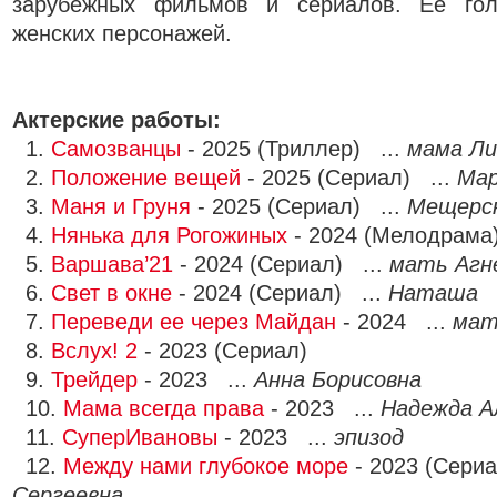
зарубежных фильмов и сериалов. Её гол
женских персонажей.
Актерские работы:
1.
Самозванцы
- 2025 (Триллер) ...
мама Л
2.
Положение вещей
- 2025 (Сериал) ...
Мар
3.
Маня и Груня
- 2025 (Сериал) ...
Мещерс
4.
Нянька для Рогожиных
- 2024 (Мелодрама
5.
Варшава’21
- 2024 (Сериал) ...
мать Агн
6.
Свет в окне
- 2024 (Сериал) ...
Наташа
7.
Переведи ее через Майдан
- 2024 ...
мат
8.
Вслух! 2
- 2023 (Сериал)
9.
Трейдер
- 2023 ...
Анна Борисовна
10.
Мама всегда права
- 2023 ...
Надежда А
11.
СуперИвановы
- 2023 ...
эпизод
12.
Между нами глубокое море
- 2023 (Сериа
Сергеевна