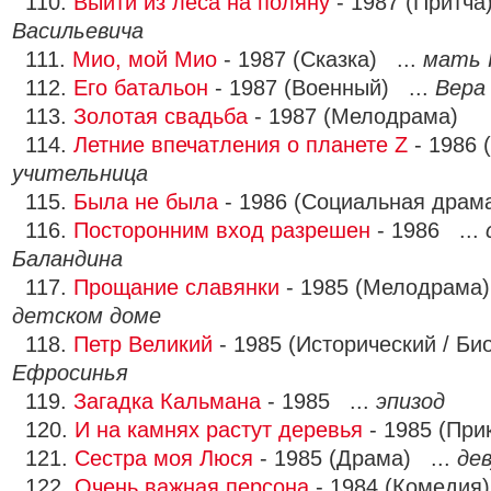
110.
Выйти из леса на поляну
- 1987 (Притча
Васильевича
111.
Мио, мой Мио
- 1987 (Сказка) ...
мать
112.
Его батальон
- 1987 (Военный) ...
Вера
113.
Золотая свадьба
- 1987 (Мелодрама)
114.
Летние впечатления о планете Z
- 1986 
учительница
115.
Была не была
- 1986 (Социальная драм
116.
Посторонним вход разрешен
- 1986 ...
Баландина
117.
Прощание славянки
- 1985 (Мелодрама)
детском доме
118.
Петр Великий
- 1985 (Исторический / Би
Ефросинья
119.
Загадка Кальмана
- 1985 ...
эпизод
120.
И на камнях растут деревья
- 1985 (При
121.
Сестра моя Люся
- 1985 (Драма) ...
дев
122.
Очень важная персона
- 1984 (Комедия)