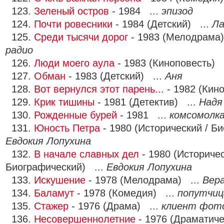
123.
Зеленый остров
- 1984 ...
эпизод
124.
Почти ровесники
- 1984 (Детский) ...
Ла
125.
Среди тысячи дорог
- 1983 (Мелодрама)
радио
126.
Люди моего аула
- 1983 (Киноповесть) 
127.
Обман
- 1983 (Детский) ...
Аня
128.
Вот вернулся этот парень...
- 1982 (Кин
129.
Крик тишины
- 1981 (Детектив) ...
Надя
130.
Рожденные бурей
- 1981 ...
комсомолк
131.
Юность Петра
- 1980 (Исторический / Б
Евдокия Лопухина
132.
В начале славных дел
- 1980 (Историчес
Биографический) ...
Евдокия Лопухина
133.
Искушение
- 1978 (Мелодрама) ...
Вер
134.
Баламут
- 1978 (Комедия) ...
попутчи
135.
Стажер
- 1976 (Драма) ...
клиент фот
136.
Несовершеннолетние
- 1976 (Драматиче