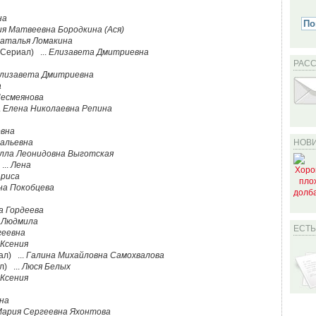
на
я Матвеевна Бородкина (Ася)
аталья Ломакина
(Сериал) ...
Елизавета Дмитриевна
РАС
лизавета Дмитриевна
а
есмеянова
.
Елена Николаевна Репина
овна
альевна
НОВИ
лла Леонидовна Выготская
...
Лена
риса
на Покобцева
а Гордеева
.
Людмила
ЕСТ
геевна
Ксения
ал) ...
Галина Михайловна Самохвалова
л) ...
Люся Белых
Ксения
на
ария Сергеевна Яхонтова