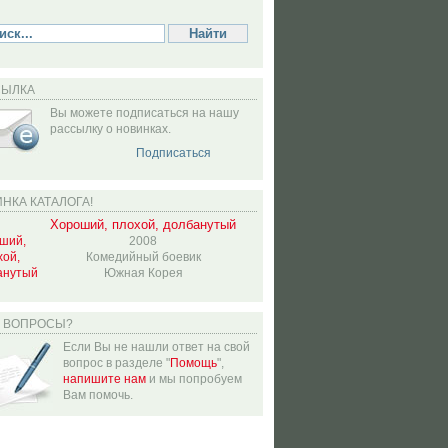
СЫЛКА
Вы можете подписаться на нашу
рассылку о новинках.
Подписаться
НКА КАТАЛОГА!
Хороший, плохой, долбанутый
2008
Комедийный боевик
Южная Корея
Ь ВОПРОСЫ?
Если Вы не нашли ответ на свой
вопрос в разделе "
Помощь
",
напишите нам
и мы попробуем
Вам помочь.