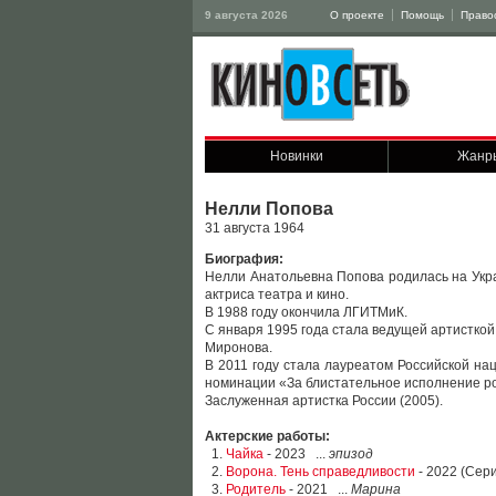
9 августа 2026
О проекте
Помощь
Право
Новинки
Жанр
Нелли Попова
31 августа 1964
Биография:
Нелли Анатольевна Попова родилась на Укра
актриса театра и кино.
В 1988 году окончила ЛГИТМиК.
С января 1995 года стала ведущей артистко
Миронова.
В 2011 году стала лауреатом Российской н
номинации «За блистательное исполнение ро
Заслуженная артистка России (2005).
Актерские работы:
1.
Чайка
- 2023 ...
эпизод
2.
Ворона. Тень справедливости
- 2022 (Сери
3.
Родитель
- 2021 ...
Марина