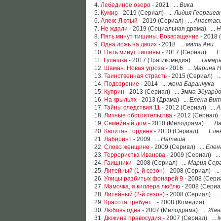
4.
Лебединое озеро
- 2021 ...
Вика
5.
Кумир
- 2019 (Сериал) ...
Лидия Георгиев
6.
Алекс Лютый
- 2019 (Сериал) ...
Анастаси
7.
Не ждали
- 2019 (Социальная драма) ...
Н
8.
Пять минут тишины. Возвращение
- 2018 
9.
Одна ложь на двоих
- 2018 ...
мать Ани
10.
Пять минут тишины
- 2017 (Сериал) ...
Е
11.
Гупешка
- 2017 (Трагикомедия) ...
Тамар
12.
Шаман. Новая угроза
- 2016 ...
Марина Н
13.
Таинственная страсть
- 2015 (Сериал) ..
14.
Подозрение
- 2014 ...
жена Баранчука
15.
Куприн
- 2013 (Сериал) ...
Эмма Эдуард
16.
На крыльях
- 2013 (Драма) ...
Елена Вит
17.
Тайны следствия 11
- 2012 (Сериал) ...
А
18.
Личные обстоятельства
- 2012 (Сериал) 
19.
Семейный дом
- 2010 (Мелодрама) ...
Ла
20.
Капитан Гордеев
- 2010 (Сериал) ...
Еле
21.
Лабиринт
- 2009 ...
Наташа
22.
Слово женщине
- 2009 (Сериал) ...
Елен
23.
Террористка Иванова
- 2009 (Сериал) ..
24.
Гаишники
- 2008 (Сериал) ...
Мария Сер
25.
Литейный (1-й сезон)
- 2008 (Сериал) ...
26.
Улицы разбитых фонарей 9
- 2008 (Сери
27.
Мамочка, я киллера люблю
- 2008 (Сериа
28.
Литейный (2-й сезон)
- 2008 (Сериал) ...
29.
Красота требует...
- 2008 (Комедия)
30.
Любовь одна
- 2007 (Мелодрама) ...
Жан
31.
Дюжина правосудия
- 2007 (Сериал) ...
М