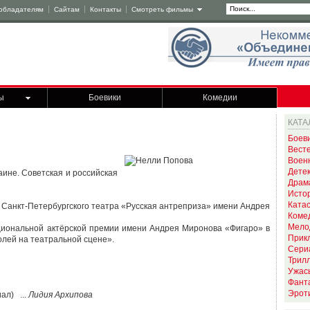
обладателям
Сайтам
Контакты
Смотреть фильмы
ы
Боевики
Комедии
КАТА
Боев
Вест
Воен
Дете
ине. Советская и российская
Драм
Исто
Ката
й Санкт-Петербургского театра «Русская антреприза» имени Андрея
Коме
Мело
ациональной актёрской премии имени Андрея Миронова «Фигаро» в
Прик
лей на театральной сцене».
Сери
Трил
Ужас
Фант
Эрот
ал) ...
Лидия Архипова