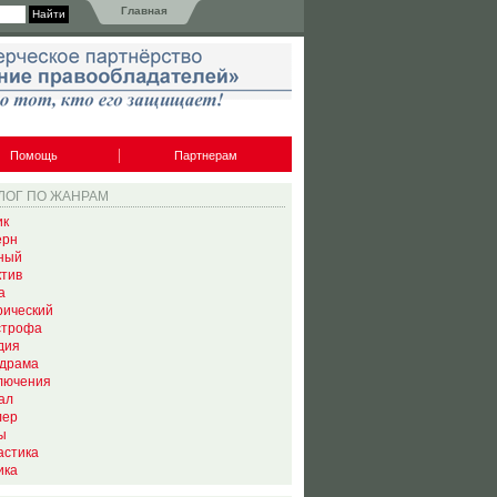
Главная
Помощь
Партнерам
ЛОГ ПО ЖАНРАМ
ик
ерн
ный
ктив
а
рический
строфа
дия
драма
лючения
ал
лер
ы
астика
ика