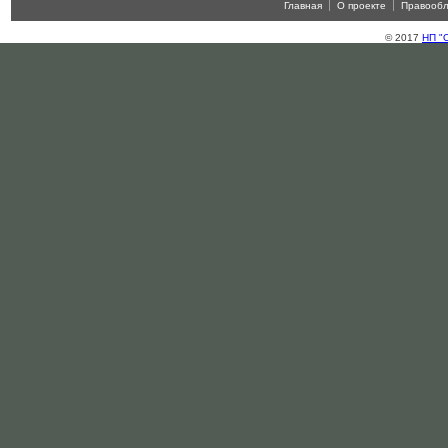
Главная
О проекте
Правооб
© 2017
НП "