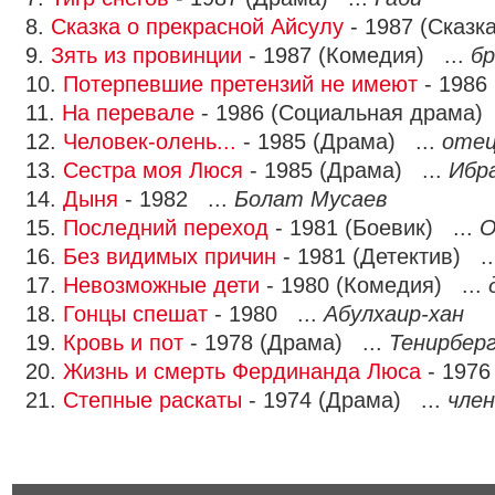
8.
Сказка о прекрасной Айсулу
- 1987 (Сказк
9.
Зять из провинции
- 1987 (Комедия) ...
б
10.
Потерпевшие претензий не имеют
- 1986 
11.
На перевале
- 1986 (Социальная драма) 
12.
Человек-олень...
- 1985 (Драма) ...
отец
13.
Сестра моя Люся
- 1985 (Драма) ...
Ибр
14.
Дыня
- 1982 ...
Болат Мусаев
15.
Последний переход
- 1981 (Боевик) ...
О
16.
Без видимых причин
- 1981 (Детектив) .
17.
Невозможные дети
- 1980 (Комедия) ...
18.
Гонцы спешат
- 1980 ...
Абулхаир-хан
19.
Кровь и пот
- 1978 (Драма) ...
Тенирбер
20.
Жизнь и смерть Фердинанда Люса
- 1976
21.
Степные раскаты
- 1974 (Драма) ...
член