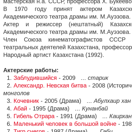
мастерская н.а. СССР, профессора Х. Букеево
В 1970 году принят актером Казахског
Академического театра драмы им. М.Ауэзова.
Актер и режиссер (нештатный) Казахско
Академического театра драмы им. М.Ауэзова.
Член Союза кинематографистов СССР 
театральных деятелей Казахстана, профессор
Народный артист Казахстана (1992).
Актерские работы:
1.
Заблудившийся
- 2009 ...
старик
2.
Александр. Невская битва
- 2008 (Историч
монголов
3.
Кочевник
- 2005 (Драма) ...
Абулхаир хан
4.
Абай
- 1995 (Драма) ...
Кунанбай
5.
Гибель Отрара
- 1991 (Драма) ...
Каирхан
6.
Маленький человек в большой войне
- 198
7.
Тигр снегов
- 1987 (Драма) ...
Габи