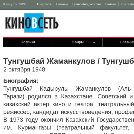
8 августа 2026
О проекте
Помощь
Правообладателям
Сайтам
Контакт
Новинки
Жанры
Боевик
Тунгушбай Жаманкулов / Тунгушб
2 октября 1948
Биография:
Тунгушбай Кадырулы Жаманкулов (Аль-
Тарази) родился в Казахстане. Советский и
казахский актер кино и театра, театральный
режиссёр, кандидат искусствоведения, профе
В 1973 году окончил Казахский Государствен
им. Курмангазы (театральный факультет, 