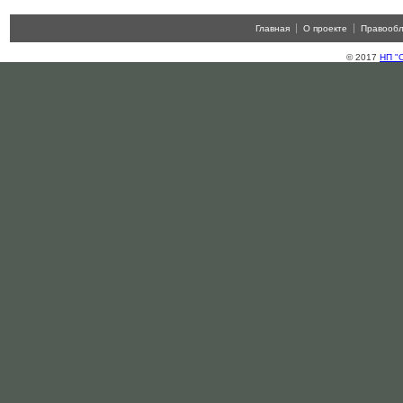
Главная
О проекте
Правооб
© 2017
НП "