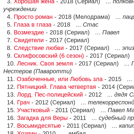
3.
Хорошая жена
- 2018 (Сериал) ...
полков
учреждении
4.
Просто роман
- 2018 (Мелодрама) ...
пац
5.
Глаза в глаза
- 2018 ...
Стас
6.
Возмездие
- 2018 (Сериал) ...
Павел
7.
Свидетели
- 2017 (Сериал)
8.
Следствие любви
- 2017 (Сериал) ...
эпи
9.
Склифосовский (6 сезон)
- 2017 (Сериал) 
10.
Лесник. Своя земля
- 2017 (Сериал) ...
Нестеров (Паваротти)
11.
Озабоченные, или Любовь зла
- 2015 ...
12.
Пятницкий. Глава четвертая
- 2014 (Сери
13.
Лорд. Пес-полицейский
- 2012 ...
дядя 
14.
Грач
- 2012 (Сериал) ...
телекорреспон
15.
Участковый
- 2011 (Сериал) ...
Павел Ма
16.
Загадка для Веры
- 2011 ...
судебный п
17.
Восьмидесятые
- 2011 (Сериал) ...
капи
18.
Хозяин
- 2010 ...
амбал