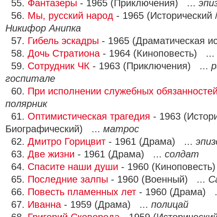
55.
Фантазеры
- 1965 (Приключения) ...
эпи
56.
Мы, русский народ
- 1965 (Исторический 
Никифор Анипка
57.
Гибель эскадры
- 1965 (Драматическая и
58.
Дочь Стратиона
- 1964 (Киноповесть) ..
59.
Сотрудник ЧК
- 1963 (Приключения) ...
р
госпитале
60.
При исполнении служебных обязанносте
полярник
61.
Оптимистическая трагедия
- 1963 (Истори
Биографический) ...
матрос
62.
Дмитро Горицвит
- 1961 (Драма) ...
эпиз
63.
Две жизни
- 1961 (Драма) ...
солдат
64.
Спасите наши души
- 1960 (Киноповесть)
65.
Последние залпы
- 1960 (Военный) ...
С
66.
Повесть пламенных лет
- 1960 (Драма) .
67.
Иванна
- 1959 (Драма) ...
полицай