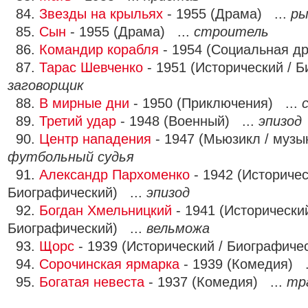
84.
Звезды на крыльях
- 1955 (Драма) ...
ры
85.
Сын
- 1955 (Драма) ...
строитель
86.
Командир корабля
- 1954 (Социальная д
87.
Тарас Шевченко
- 1951 (Исторический / Б
заговорщик
88.
В мирные дни
- 1950 (Приключения) ...
89.
Третий удар
- 1948 (Военный) ...
эпизод
90.
Центр нападения
- 1947 (Мьюзикл / музы
футбольный судья
91.
Александр Пархоменко
- 1942 (Историчес
Биографический) ...
эпизод
92.
Богдан Хмельницкий
- 1941 (Исторический
Биографический) ...
вельможа
93.
Щорс
- 1939 (Исторический / Биографиче
94.
Сорочинская ярмарка
- 1939 (Комедия) .
95.
Богатая невеста
- 1937 (Комедия) ...
тр