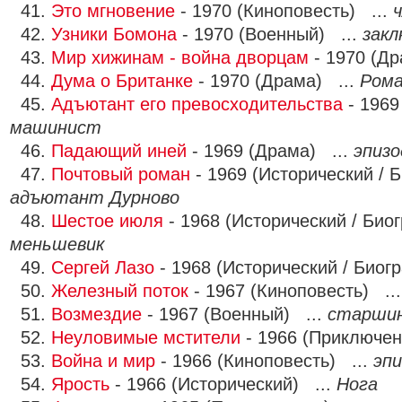
41.
Это мгновение
- 1970 (Киноповесть) ...
42.
Узники Бомона
- 1970 (Военный) ...
зак
43.
Мир хижинам - война дворцам
- 1970 (Др
44.
Дума о Британке
- 1970 (Драма) ...
Ром
45.
Адъютант его превосходительства
- 1969
машинист
46.
Падающий иней
- 1969 (Драма) ...
эпизо
47.
Почтовый роман
- 1969 (Исторический / 
адъютант Дурново
48.
Шестое июля
- 1968 (Исторический / Био
меньшевик
49.
Сергей Лазо
- 1968 (Исторический / Биог
50.
Железный поток
- 1967 (Киноповесть) ..
51.
Возмездие
- 1967 (Военный) ...
старши
52.
Неуловимые мстители
- 1966 (Приключен
53.
Война и мир
- 1966 (Киноповесть) ...
эпи
54.
Ярость
- 1966 (Исторический) ...
Нога