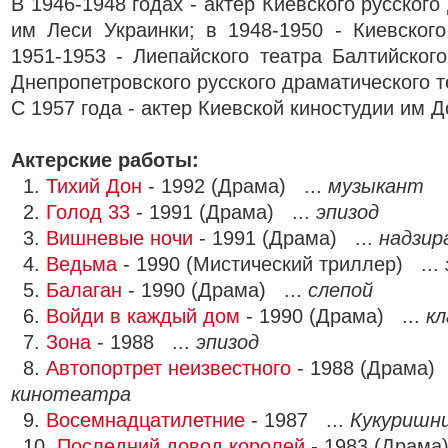
В 1946-1948 годах - актер Киевского русского
им Леси Украинки; в 1948-1950 - Киевского
1951-1953 - Лиепайского театра Балтийского
Днепропетровского русского драматического т
С 1957 года - актер Киевской киностудии им 
Актерские работы:
1.
Тихий Дон
- 1992 (Драма) ...
музыкант
2.
Голод 33
- 1991 (Драма) ...
эпизод
3.
Вишневые ночи
- 1991 (Драма) ...
надзир
4.
Ведьма
- 1990 (Мистический триллер) ...
5.
Балаган
- 1990 (Драма) ...
слепой
6.
Войди в каждый дом
- 1990 (Драма) ...
к
7.
Зона
- 1988 ...
эпизод
8.
Автопортрет неизвестного
- 1988 (Драма) 
кинотеатра
9.
Восемнадцатилетние
- 1987 ...
Кукуришн
10.
Последний довод королей
- 1983 (Драма