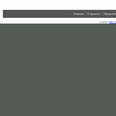
Главная
О проекте
Правооб
© 2017
НП "