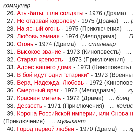
коммунар
26.
Аты-баты, шли солдаты
- 1976 (Драма) .
27.
Не отдавай королеву
- 1975 (Драма) ...
28.
На ясный огонь
- 1975 (Приключения) ..
29.
Любовь земная
- 1974 (Мелодрама) ...
П
30.
Огонь
- 1974 (Драма) ...
сталевар
31.
Высокое звание
- 1973 (Киноповесть) ..
32.
Старая крепость
- 1973 (Приключения) .
33.
Адрес вашего дома
- 1973 (Киноповесть)
34.
В бой идут одни "старики"
- 1973 (Военны
35.
Вера, Надежда, Любовь
- 1972 (Кинопове
36.
Смертный враг
- 1972 (Мелодрама) ...
к
37.
Красная метель
- 1972 (Драма) ...
боец
38.
Дерзость
- 1971 (Приключения) ...
комис
39.
Корона Российской империи, или Снова
(Приключения) ...
музыкант
40.
Город первой любви
- 1970 (Драма) ...
к