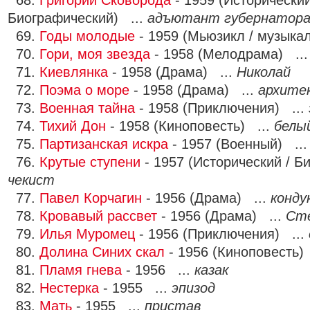
68.
Григорий Сковорода
- 1959 (Исторический
Биографический) ...
адъютант губернатор
69.
Годы молодые
- 1959 (Мьюзикл / музыка
70.
Гори, моя звезда
- 1958 (Мелодрама) ..
71.
Киевлянка
- 1958 (Драма) ...
Николай
72.
Поэма о море
- 1958 (Драма) ...
архите
73.
Военная тайна
- 1958 (Приключения) ...
74.
Тихий Дон
- 1958 (Киноповесть) ...
белы
75.
Партизанская искра
- 1957 (Военный) ..
76.
Крутые ступени
- 1957 (Исторический / Б
чекист
77.
Павел Корчагин
- 1956 (Драма) ...
конду
78.
Кровавый рассвет
- 1956 (Драма) ...
Ст
79.
Илья Муромец
- 1956 (Приключения) ...
80.
Долина Синих скал
- 1956 (Киноповесть)
81.
Пламя гнева
- 1956 ...
казак
82.
Нестерка
- 1955 ...
эпизод
83.
Мать
- 1955 ...
пристав