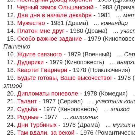
11.
Черный замок Ольшанский
- 1983 (Драма
12.
Два дня в начале декабря
- 1981 ...
мет
13.
Мужество
- 1981 (Драма) ...
командир
14.
Платон мне друг
- 1980 (Драма) ...
учас
15.
Особо важное задание
- 1979 (Киноповес
Панченко
16.
Ждите связного
- 1979 (Военный) ...
Сер
17.
Дударики
- 1979 (Киноповесть) ...
анарх
18.
Квартет Гварнери
- 1978 (Приключения) 
19.
Будьте готовы, Ваше высочество!
- 1978 
эпизод
20.
Дипломаты поневоле
- 1978 (Комедия) .
21.
Талант
- 1977 (Сериал) ...
участник ко
22.
Судьба
- 1977 (Киноповесть) ...
эпизод
23.
Родные
- 1977 ...
колхозник
24.
Дни Турбиных
- 1976 (Драма) ...
мужик 
25.
Там вдали, за рекой
- 1976 (Романтическ