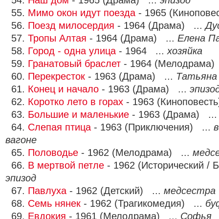
54.
Наш дом
- 1965 (Драма) ...
эпизод
55.
Мимо окон идут поезда
- 1965 (Кинопове
56.
Поезд милосердия
- 1964 (Драма) ...
Ду
57.
Тропы Алтая
- 1964 (Драма) ...
Елена П
58.
Город - одна улица
- 1964 ...
хозяйка
59.
Гранатовый браслет
- 1964 (Мелодрама)
60.
Перекресток
- 1963 (Драма) ...
Татьяна
61.
Конец и начало
- 1963 (Драма) ...
эпизо
62.
Коротко лето в горах
- 1963 (Киноповесть
63.
Большие и маленькие
- 1963 (Драма) ..
64.
Слепая птица
- 1963 (Приключения) ...
в
вагоне
65.
Половодье
- 1962 (Мелодрама) ...
медс
66.
В мертвой петле
- 1962 (Исторический / 
эпизод
67.
Павлуха
- 1962 (Детский) ...
медсестра
68.
Семь нянек
- 1962 (Трагикомедия) ...
бу
69.
Евдокия
- 1961 (Мелодрама) ...
Софья