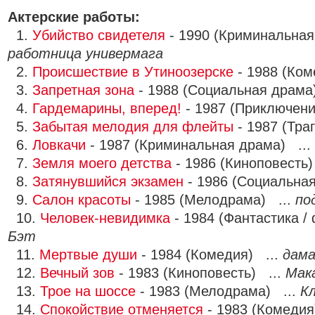
Актерские работы:
1.
Убийство свидетеля
- 1990 (Криминальная
работница универмага
2.
Происшествие в Утиноозерске
- 1988 (Ком
3.
Запретная зона
- 1988 (Социальная драма
4.
Гардемарины, вперед!
- 1987 (Приключени
5.
Забытая мелодия для флейты
- 1987 (Тра
6.
Ловкачи
- 1987 (Криминальная драма) ...
7.
Земля моего детства
- 1986 (Киноповесть)
8.
Затянувшийся экзамен
- 1986 (Социальна
9.
Салон красоты
- 1985 (Мелодрама) ...
по
10.
Человек-невидимка
- 1984 (Фантастика /
Бэт
11.
Мертвые души
- 1984 (Комедия) ...
дам
12.
Вечный зов
- 1983 (Киноповесть) ...
Мак
13.
Трое на шоссе
- 1983 (Мелодрама) ...
К
14.
Спокойствие отменяется
- 1983 (Комедия