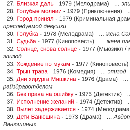
27.
Близкая даль
- 1979 (Мелодрама) ...
эп
28.
Голубые молнии
- 1979 (Приключения) .
29.
Город принял
- 1979 (Криминальная драм
преследуемой девушки
30.
Голубка
- 1978 (Мелодрама) ...
жена Са
31.
Судьба
- 1977 (Киноповесть) ...
жена пл
32.
Солнце, снова солнце
- 1977 (Мьюзикл / 
эпизод
33.
Хождение по мукам
- 1977 (Киноповесть)
34.
Трын-трава
- 1976 (Комедия) ...
эпизод
35.
Дни хирурга Мишкина
- 1976 (Драма) ...
райздравотделом
36.
Без права на ошибку
- 1975 (Детектив) .
37.
Исполнение желаний
- 1974 (Детектив) .
38.
Вылет задерживается
- 1974 (Мелодрама
39.
Дети Ванюшина
- 1973 (Драма) ...
Авдот
Ванюшиных