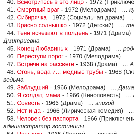
40.
Всмотритесь в это лицо
- 1972 (Приключе
41.
Смертный враг
- 1972 (Мелодрама) ...
к
42.
Сибирячка
- 1972 (Социальная драма) .
43.
Красно солнышко
- 1972 (Детский) ...
те
44.
Тени исчезают в полдень
- 1971 (Драма)
Дмитриевна
45.
Конец Любавиных
- 1971 (Драма) ...
род
46.
Переступи порог
- 1970 (Мелодрама) ...
47.
Встречи на рассвете
- 1968 (Драма) ...
А
48.
Огонь, вода и... медные трубы
- 1968 (Ск
ведьма
49.
Заблудший
- 1966 (Мелодрама) ...
Даша
50.
Я солдат, мама
- 1966 (Киноповесть) ...
51.
Совесть
- 1966 (Драма) ...
эпизод
52.
Нет и да
- 1966 (Лирическая комедия) ..
53.
Человек без паспорта
- 1966 (Приключени
администратор гостиницы