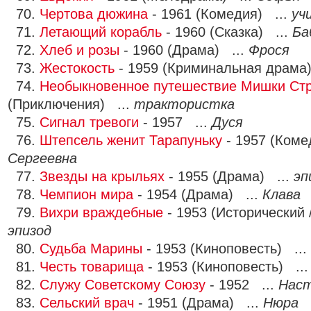
70.
Чертова дюжина
- 1961 (Комедия) ...
уч
71.
Летающий корабль
- 1960 (Сказка) ...
Ба
72.
Хлеб и розы
- 1960 (Драма) ...
Фрося
73.
Жестокость
- 1959 (Криминальная драма
74.
Необыкновенное путешествие Мишки Ст
(Приключения) ...
трактористка
75.
Сигнал тревоги
- 1957 ...
Дуся
76.
Штепсель женит Тарапуньку
- 1957 (Коме
Сергеевна
77.
Звезды на крыльях
- 1955 (Драма) ...
эп
78.
Чемпион мира
- 1954 (Драма) ...
Клава
79.
Вихри враждебные
- 1953 (Исторический 
эпизод
80.
Судьба Марины
- 1953 (Киноповесть) ...
81.
Честь товарища
- 1953 (Киноповесть) ..
82.
Служу Советскому Союзу
- 1952 ...
Нас
83.
Сельский врач
- 1951 (Драма) ...
Нюра