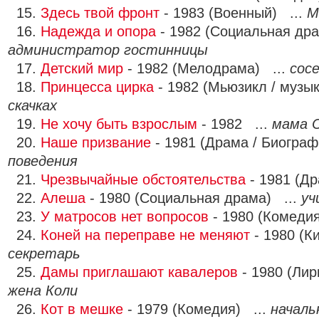
15.
Здесь твой фронт
- 1983 (Военный) ...
М
16.
Надежда и опора
- 1982 (Социальная дра
администратор гостинницы
17.
Детский мир
- 1982 (Мелодрама) ...
сос
18.
Принцесса цирка
- 1982 (Мьюзикл / музы
скачках
19.
Не хочу быть взрослым
- 1982 ...
мама 
20.
Наше призвание
- 1981 (Драма / Биограф
поведения
21.
Чрезвычайные обстоятельства
- 1981 (Д
22.
Алеша
- 1980 (Социальная драма) ...
уч
23.
У матросов нет вопросов
- 1980 (Комеди
24.
Коней на переправе не меняют
- 1980 (К
секретарь
25.
Дамы приглашают кавалеров
- 1980 (Лир
жена Коли
26.
Кот в мешке
- 1979 (Комедия) ...
началь