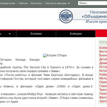
обладателям
Сайтам
Контакты
Смотреть фильмы
ы
Боевики
Комедии
КАТА
Боев
Вест
Воен
Дете
нтарио, Канада. Канадо-
Драм
ёр.
Исто
дийной труппы The Second City в Торонто в 1970-х. За съемки в
Ката
n» она получила свою первую премию «Эмми».
Коме
ере «После работы» и фильме Тима Бертона «Битлджус». В конце
Мело
стофером Гестом, который поставил серию комедийных фильмов в
Прик
Сери
мы Кевина, в фильмах «Один дома» (1990) и «Один дома-2:
Трил
Ужас
в карьере», сыграв Мойру Роуз - бывшую актрису и светскую львицу
Фант
 работу она была удостоена второй «Эмми». О'Хара также снималась
Эрот
ия» от Apple.