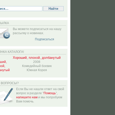
СЫЛКА
Вы можете подписаться на нашу
рассылку о новинках.
Подписаться
НКА КАТАЛОГА!
Хороший, плохой, долбанутый
2008
Комедийный боевик
Южная Корея
Ь ВОПРОСЫ?
Если Вы не нашли ответ на свой
вопрос в разделе "
Помощь
",
напишите нам
и мы попробуем
Вам помочь.