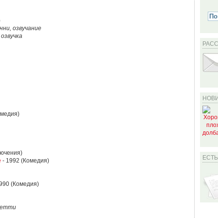
)
нни, озвучание
 озвучка
РАС
НОВИ
омедия)
лючения)
ЕСТ
е
- 1992 (Комедия)
990 (Комедия)
етти