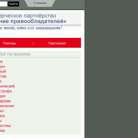
Главная
Помощь
Партнерам
ЛОГ ПО ЖАНРАМ
ик
ерн
ный
ктив
а
рический
строфа
дия
драма
лючения
ал
лер
ы
астика
ика