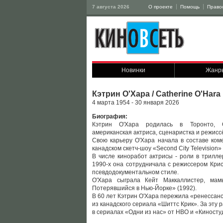
7 августа 2026
О проекте
Помощь
Право
Новинки
Жанр
Кэтрин О'Хара / Catherine O'Hara
4 марта 1954 - 30 января 2026
Биография:
Кэтрин О'Хара родилась в Торонто, О
американская актриса, сценаристка и режисс
Cвою карьеру О'Хара начала в составе коме
канадском скетч-шоу «Second City Televisio
В числе киноработ актрисы - роли в трилл
1990-х она сотрудничала с режиссером Кри
псевдодокументальном стиле.
О'Хара сыграла Кейт Маккаллистер, ма
Потерявшийся в Нью-Йорке» (1992).
В 60 лет Кэтрин О'Хара пережила «ренессанс 
из канадского сериала «Шиттс Крик». За эту
в сериалах «Одни из нас» от HBO и «Киностуд