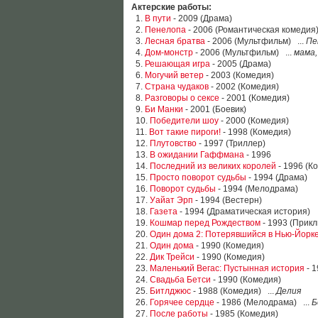
Актерские работы:
1.
В пути
- 2009 (Драма)
2.
Пенелопа
- 2006 (Романтическая комедия
3.
Лесная братва
- 2006 (Мультфильм) ...
Пе
4.
Дом-монстр
- 2006 (Мультфильм) ...
мама,
5.
Решающая игра
- 2005 (Драма)
6.
Могучий ветер
- 2003 (Комедия)
7.
Страна чудаков
- 2002 (Комедия)
8.
Разговоры о сексе
- 2001 (Комедия)
9.
Би Манки
- 2001 (Боевик)
10.
Победители шоу
- 2000 (Комедия)
11.
Вот такие пироги!
- 1998 (Комедия)
12.
Плутовство
- 1997 (Триллер)
13.
В ожидании Гаффмана
- 1996
14.
Последний из великих королей
- 1996 (К
15.
Просто поворот судьбы
- 1994 (Драма)
16.
Поворот судьбы
- 1994 (Мелодрама)
17.
Уайат Эрп
- 1994 (Вестерн)
18.
Газета
- 1994 (Драматическая история)
19.
Кошмар перед Рождеством
- 1993 (Прик
20.
Один дома 2: Потерявшийся в Нью-Йорк
21.
Один дома
- 1990 (Комедия)
22.
Дик Трейси
- 1990 (Комедия)
23.
Маленький Вегас: Пустынная история
- 1
24.
Свадьба Бетси
- 1990 (Комедия)
25.
Битлджюс
- 1988 (Комедия) ...
Делия
26.
Горячее сердце
- 1986 (Мелодрама) ...
Б
27.
После работы
- 1985 (Комедия)