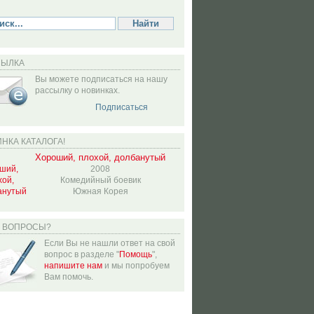
СЫЛКА
Вы можете подписаться на нашу
рассылку о новинках.
Подписаться
НКА КАТАЛОГА!
Хороший, плохой, долбанутый
2008
Комедийный боевик
Южная Корея
Ь ВОПРОСЫ?
Если Вы не нашли ответ на свой
вопрос в разделе "
Помощь
",
напишите нам
и мы попробуем
Вам помочь.