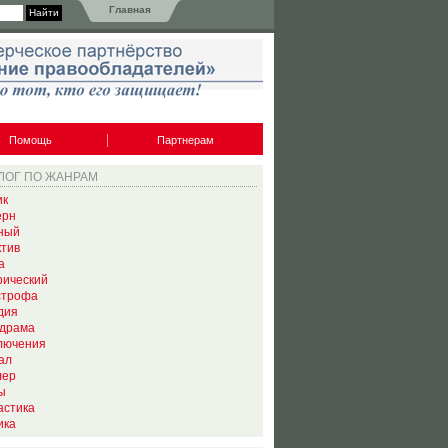
Главная
Помощь
Партнерам
ЛОГ ПО ЖАНРАМ
ик
ерн
ный
ктив
а
рический
строфа
дия
драма
лючения
ал
лер
ы
астика
ика