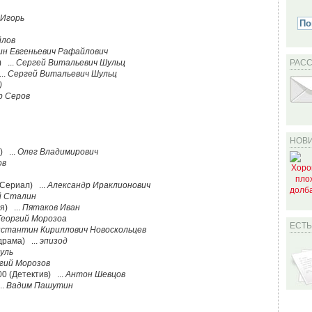
Игорь
йлов
н Евгеньевич Рафайлович
 ...
Сергей Витальевич Шульц
РАС
..
Сергей Витальевич Шульц
)
р Серов
НОВИ
) ...
Олег Владимирович
ов
(Сериал) ...
Александр Ираклионович
й Сталин
я) ...
Пятаков Иван
Георгий Морозоа
ЕСТ
нстантин Кириллович Новоскольцев
драма) ...
эпизод
уль
гий Морозов
00 (Детектив) ...
Антон Шевцов
..
Вадим Пашутин