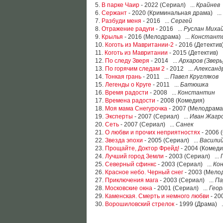
5.
В парке Чаир
- 2022 (Сериал) ...
Крайнев
6.
Сержант
- 2020 (Криминальная драма) ...
7.
Разбуди меня
- 2016 ...
Сергей
8.
Отражение радуги
- 2016 ...
Руслан Миха
9.
Крылья
- 2016 (Мелодрама) ...
Константи
10.
Коготь из Мавритании-2
- 2016 (Детектив)
11.
Коготь из Мавритании
- 2015 (Детектив) .
12.
По следу Зверя
- 2014 ...
Архаров (Зверь
13.
По горячим следам 2
- 2012 ...
Александ
14.
Тонкая грань
- 2011 ...
Павел Кругляков
15.
Легенды о Круге
- 2011 ...
Батюшка
16.
Время радости
- 2008 ...
Константин
17.
Времена радости
- 2008 (Комедия)
18.
Моя мама Снегурочка
- 2007 (Мелодрама
19.
Эксперты
- 2007 (Сериал) ...
Иван Жагр
20.
Сеть
- 2007 (Сериал) ...
Санек
21.
О любви и прочих неприятностях
- 2006 
22.
Звезда эпохи
- 2005 (Сериал) ...
Васили
23.
Прощайте, Доктор Фрейд!
- 2004 (Комеди
24.
Лучший город Земли
- 2003 (Сериал) ...
25.
Северный сфинкс
- 2003 (Сериал) ...
Ко
26.
Красное небо. Черный снег
- 2003 (Мело
27.
Приключения мага
- 2003 (Сериал) ...
Па
28.
Московские окна
- 2001 (Сериал) ...
Геор
29.
Каменская. Смерть и немного любви
- 20
30.
Ворошиловский стрелок
- 1999 (Драма) .