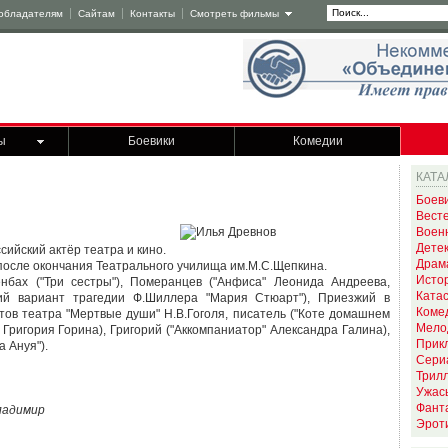
обладателям
Сайтам
Контакты
Смотреть фильмы
ы
Боевики
Комедии
КАТА
Боев
Вест
Воен
Дете
сийский актёр театра и кино.
Драм
 после окончания Театрального училища им.М.С.Щепкина.
Исто
нбах ("Три сестры"), Померанцев ("Анфиса" Леонида Андреева,
Ката
кий вариант трагедии Ф.Шиллера "Мария Стюарт"), Приезжий в
Коме
ов театра "Мертвые души" Н.В.Гоголя, писатель ("Коте домашнем
Мело
Григория Горина), Григорий ("Аккомпаниатор" Александра Галина),
Прик
 Ануя").
Сери
Трил
Ужас
Фант
ладимир
Эрот