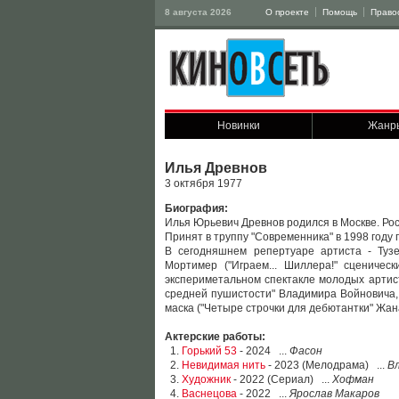
8 августа 2026
О проекте
Помощь
Право
Новинки
Жанр
Илья Древнов
3 октября 1977
Биография:
Илья Юрьевич Древнов родился в Москве. Рос
Принят в труппу "Современника" в 1998 году
В сегодняшнем репертуаре артиста - Тузе
Мортимер ("Играем... Шиллера!" сценичес
экспериметальном спектакле молодых артист
средней пушистости" Владимира Войновича, 
маска ("Четыре строчки для дебютантки" Жана
Актерские работы:
1.
Горький 53
- 2024 ...
Фасон
2.
Невидимая нить
- 2023 (Мелодрама) ...
В
3.
Художник
- 2022 (Сериал) ...
Хофман
4.
Васнецова
- 2022 ...
Ярослав Макаров