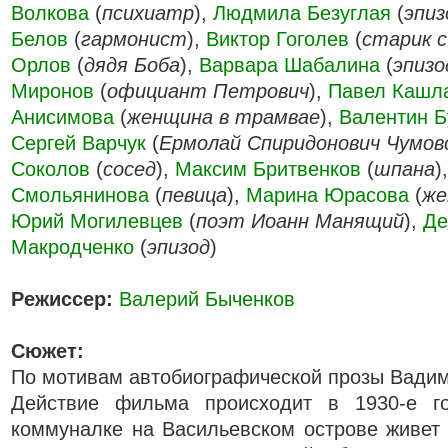
Волкова
(
психиатр
),
Людмила Безуглая
(
эпиз
Белов
(
гармонист
),
Виктор Гоголев
(
старик 
Орлов
(
дядя Боба
),
Варвара Шабалина
(
эпизо
Миронов
(
официант Петрович
),
Павел Кашл
Анисимова
(
женщина в трамвае
),
Валентин Б
Сергей Варчук
(
Ермолай Спиридонович Чумов
Соколов
(
сосед
),
Максим Бритвенков
(
шпана
)
Смольянинова
(
певица
),
Марина Юрасова
(
же
Юрий Могилевцев
(
поэт Иоанн Манящий
),
Де
Макродченко
(
эпизод
)
Режиссер:
Валерий Быченков
Сюжет:
По мотивам автобиографической прозы Вади
Действие фильма происходит в 1930-е г
коммуналке на Васильевском острове живет