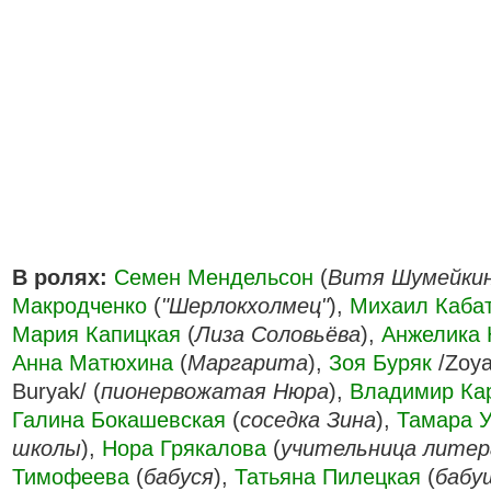
В ролях:
Семен Мендельсон
(
Витя Шумейки
Макродченко
(
"Шерлокхолмец"
),
Михаил Каба
Мария Капицкая
(
Лиза Соловьёва
),
Анжелика 
Анна Матюхина
(
Маргарита
),
Зоя Буряк
/Zoy
Buryak/ (
пионервожатая Нюра
),
Владимир Ка
Галина Бокашевская
(
соседка Зина
),
Тамара 
школы
),
Нора Грякалова
(
учительница лите
Тимофеева
(
бабуся
),
Татьяна Пилецкая
(
бабу