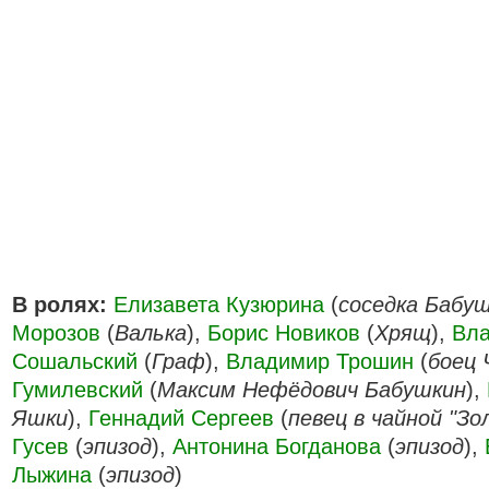
В ролях:
Елизавета Кузюрина
(
соседка Бабу
Морозов
(
Валька
),
Борис Новиков
(
Хрящ
),
Вл
Сошальский
(
Граф
),
Владимир Трошин
(
боец
Гумилевский
(
Максим Нефёдович Бабушкин
),
Яшки
),
Геннадий Сергеев
(
певец в чайной "Зо
Гусев
(
эпизод
),
Антонина Богданова
(
эпизод
),
Лыжина
(
эпизод
)