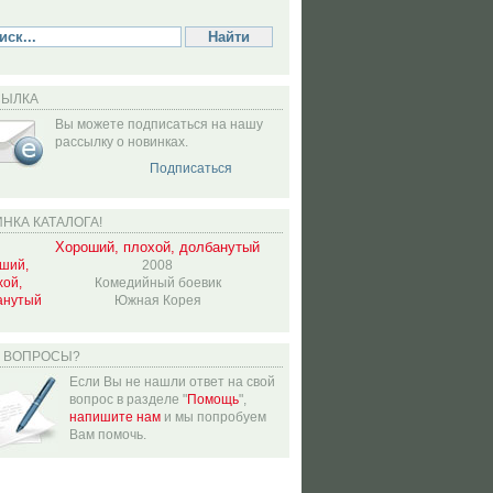
СЫЛКА
Вы можете подписаться на нашу
рассылку о новинках.
Подписаться
НКА КАТАЛОГА!
Хороший, плохой, долбанутый
2008
Комедийный боевик
Южная Корея
Ь ВОПРОСЫ?
Если Вы не нашли ответ на свой
вопрос в разделе "
Помощь
",
напишите нам
и мы попробуем
Вам помочь.