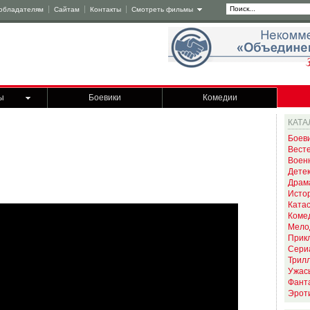
обладателям
Сайтам
Контакты
Смотреть фильмы
ы
Боевики
Комедии
КАТА
Боев
Вест
Воен
Дете
Драм
Исто
Ката
Коме
Мело
Прик
Сери
Трил
Ужас
Фант
Эрот