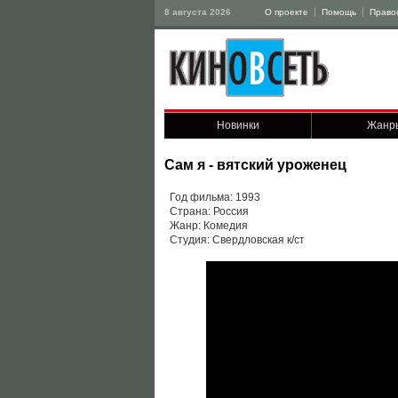
8 августа 2026
О проекте
Помощь
Право
Новинки
Жанр
Сам я - вятский уроженец
Год фильма: 1993
Страна: Россия
Жанр: Комедия
Студия: Свердловская к/ст