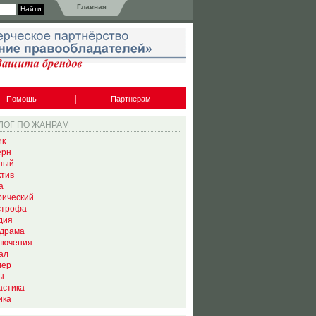
Главная
Помощь
Партнерам
ЛОГ ПО ЖАНРАМ
ик
ерн
ный
ктив
а
рический
строфа
дия
драма
лючения
ал
лер
ы
астика
ика