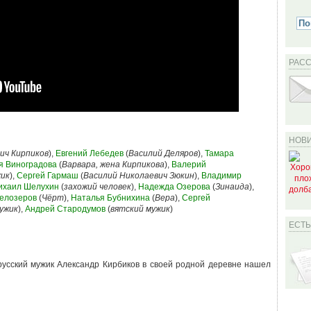
РАС
НОВИ
ич Кирпиков
),
Евгений Лебедев
(
Василий Деляров
),
Тамара
я Виноградова
(
Варвара, жена Кирпикова
),
Валерий
жик
),
Сергей Гармаш
(
Василий Николаевич Зюкин
),
Владимир
ихаил Шелухин
(
захожий человек
),
Надежда Озерова
(
Зинаида
),
Белозеров
(
Чёрт
),
Наталья Бубнихина
(
Вера
),
Сергей
ужик
),
Андрей Стародумов
(
вятский мужик
)
ЕСТ
русский мужик Александр Кирбиков в своей родной деревне нашел