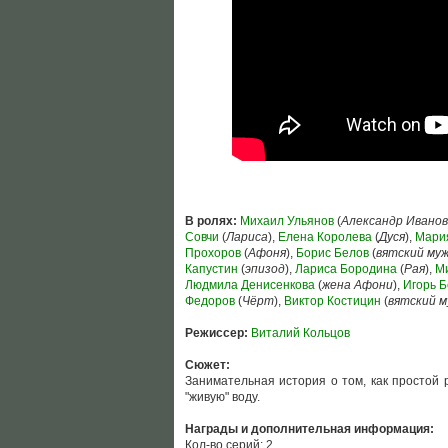
В ролях:
Михаил Ульянов
(
Александр Иванов
Совчи
(
Лариса
),
Елена Королева
(
Дуся
),
Мари
Прохоров
(
Афоня
),
Борис Белов
(
вятский му
Капустин
(
эпизод
),
Лариса Бородина
(
Рая
),
М
Людмила Денисенкова
(
жена Афони
),
Игорь 
Федоров
(
Чёрт
),
Виктор Костицин
(
вятский м
Режиссер:
Виталий Кольцов
Сюжет:
Занимательная история о том, как простой 
"живую" воду.
Награды и дополнительная информация:
Кол-во серий: 2