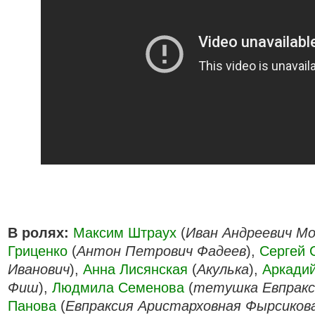
В ролях:
Максим Штраух
(
Иван Андреевич М
Гриценко
(
Антон Петрович Фадеев
),
Сергей 
Иванович
),
Анна Лисянская
(
Акулька
),
Аркади
Фиш
),
Людмила Семенова
(
тетушка Евпракс
Панова
(
Евпраксия Аристарховная Фырсиков