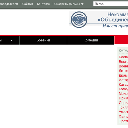
обладателям
Сайтам
Контакты
Смотреть фильмы
ы
Боевики
Комедии
КАТА
Боев
Вест
Воен
Дете
Драм
Исто
Ката
Коме
Мело
Прик
Сери
Трил
Ужас
Фант
Эрот