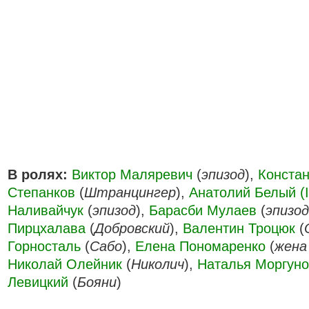
В ролях:
Виктор Маляревич
(
эпизод
),
Конста
Степанков
(
Штранцингер
),
Анатолий Белый (I
Наливайчук
(
эпизод
),
Барасби Мулаев
(
эпизод
Пирцхалава
(
Добровский
),
Валентин Троцюк
(
Горносталь
(
Сабо
),
Елена Пономаренко
(
жена
Николай Олейник
(
Николич
),
Наталья Моргун
Левицкий
(
Бояни
)