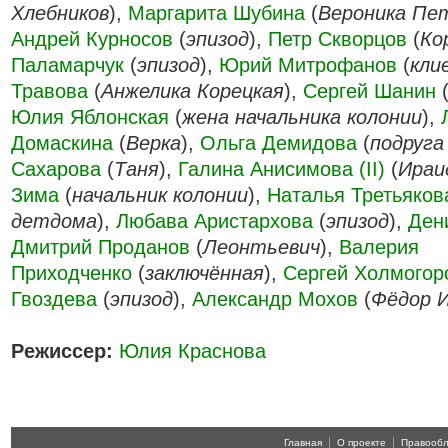
Хлебников
),
Маргарита Шубина
(
Вероника Пе
Андрей Курносов
(
эпизод
),
Петр Скворцов
(
Ко
Паламарчук
(
эпизод
),
Юрий Митрофанов
(
кли
Травова
(
Анжелика Корецкая
),
Сергей Шанин
Юлия Яблонская
(
жена начальника колонии
),
Домаскина
(
Верка
),
Ольга Демидова
(
подруга
Сахарова
(
Таня
),
Галина Анисимова (II)
(
Ираи
Зима
(
начальник колонии
),
Наталья Третьякова 
детдома
),
Любава Аристархова
(
эпизод
),
Ден
Дмитрий Проданов
(
Леонтьевич
),
Валерия
Приходченко
(
заключённая
),
Сергей Холмогор
Гвоздева
(
эпизод
),
Александр Мохов
(
Фёдор И
Режиссер:
Юлия Краснова
Главная
О проекте
Правооб