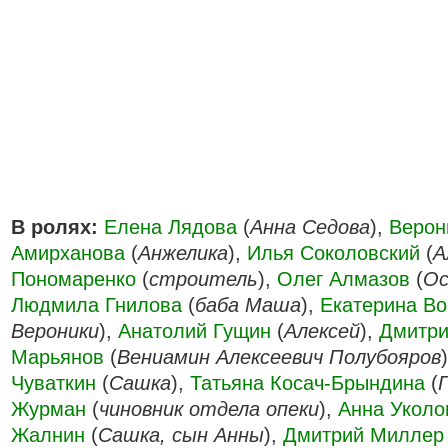
В ролях:
Елена Лядова
(
Анна Седова
),
Верон
Амирханова
(
Анжелика
),
Илья Соколовский
(
А
Пономаренко
(
строитель
),
Олег Алмазов
(
Ос
Людмила Гнилова
(
баба Маша
),
Екатерина Вор
Вероники
),
Анатолий Гущин
(
Алексей
),
Дмитр
Марьянов
(
Вениамин Алексеевич Полубояров
Чуваткин
(
Сашка
),
Татьяна Косач-Брындина
(
Журман
(
чиновник отдела опеки
),
Анна Уколо
Жалнин
(
Сашка, сын Анны
),
Дмитрий Миллер