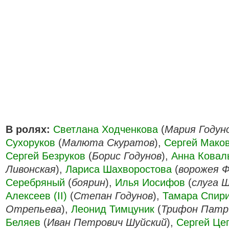
В ролях:
Светлана Ходченкова
(
Мария Годун
Сухоруков
(
Малюта Скуратов
),
Сергей Мако
Сергей Безруков
(
Борис Годунов
),
Анна Ковал
Ливонская
),
Лариса Шахворостова
(
ворожея Ф
Серебряный
(
боярин
),
Илья Иосифов
(
слуга 
Алексеев (II)
(
Степан Годунов
),
Тамара Спир
Отрепьева
),
Леонид Тимцуник
(
Трифон Патр
Беляев
(
Иван Петрович Шуйский
),
Сергей Це