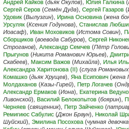
Андрей Кайков
(
дьяк Окулов
),
Юлия Галкина
(
Сергей Серов
(
Семён Дуда
),
Сергей Газаров
(
Удовик
(
Вылузгин
),
Ирина Основина
(
жена бо
Урсуляк
(
Ксения Годунова
),
Станислав Любши
Иоасаф
),
Иван Моховиков
(
Истома Совин
),
П
Сборщиков
(
воевода Сабуров
),
Сергей Никоне
Строганов
),
Александр Семчев
(
Пётр Голов
Прыгунов
(
Никита Романович Юрьев
),
Дмитр
Скабеев
),
Максим Важов
(
Михайла
),
Илья Иль
Александра Харитонова (II)
(
слуга Романовых
Комашко
(
дьяк Хрущев
),
Яна Есипович
(
жена 
Молдаханов
(
Казы-Гирей
),
Петр Логачев
(
Онд
Александр Ермаков
(
Иона
),
Екатерина Ведуно
Ливонской
),
Василий Белокопытов
(
боярин
),
П
Черняев
(
священник
),
Петр Зайченко
(
патриа
Ремигиюс Сабулис
(
Джон Браун
),
Николай Шр
Шуйский
),
Эмилина Посохова
(
чумная девочка