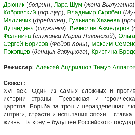
Дзюник
(
боярин
),
Лара Шум
(
жена Вылузгина
Кобровский
(
офицер
),
Владимир Скробан
(
Му
Малинчик
(
фрейлина
),
Гульнара Хазеева
(
про
Лупандина
(
служанка
),
Вячеслав Ахмедяров
(
Фелянина
(
служанка Марии Ливонской
),
Ольга
Сергей Борисов
(
Фёдор Конь
),
Максим Семен
Покопцев
(
денщик Заруцкого
),
Кристина Брод
Режиссер:
Алексей Андрианов
Тимур Алпато
Сюжет:
XVI век. Один из самых сложных и проти
истории страны. Тревожная и героическа
царства. Борьба за трон и неразделенная лю
интриги, страсти и испытания эпохи – ставка
жизнь. На кону – будущее Российского государ