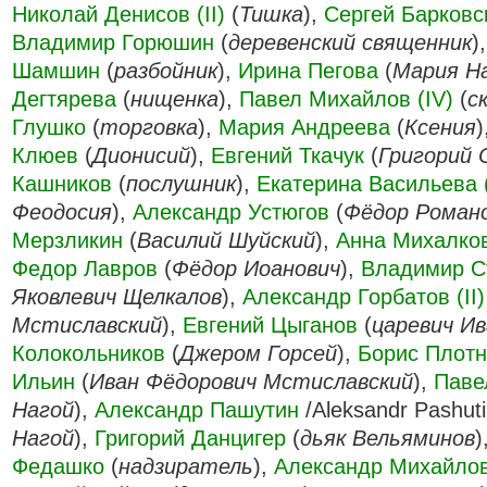
Николай Денисов (II)
(
Тишка
),
Сергей Барковс
Владимир Горюшин
(
деревенский священник
)
Шамшин
(
разбойник
),
Ирина Пегова
(
Мария Н
Дегтярева
(
нищенка
),
Павел Михайлов (IV)
(
с
Глушко
(
торговка
),
Мария Андреева
(
Ксения
)
Клюев
(
Дионисий
),
Евгений Ткачук
(
Григорий
Кашников
(
послушник
),
Екатерина Васильева (
Феодосия
),
Александр Устюгов
(
Фёдор Роман
Мерзликин
(
Василий Шуйский
),
Анна Михалко
Федор Лавров
(
Фёдор Иоанович
),
Владимир С
Яковлевич Щелкалов
),
Александр Горбатов (II)
Мстиславский
),
Евгений Цыганов
(
царевич Ив
Колокольников
(
Джером Горсей
),
Борис Плотн
Ильин
(
Иван Фёдорович Мстиславский
),
Паве
Нагой
),
Александр Пашутин
/Aleksandr Pashuti
Нагой
),
Григорий Данцигер
(
дьяк Вельяминов
)
Федашко
(
надзиратель
),
Александр Михайлов