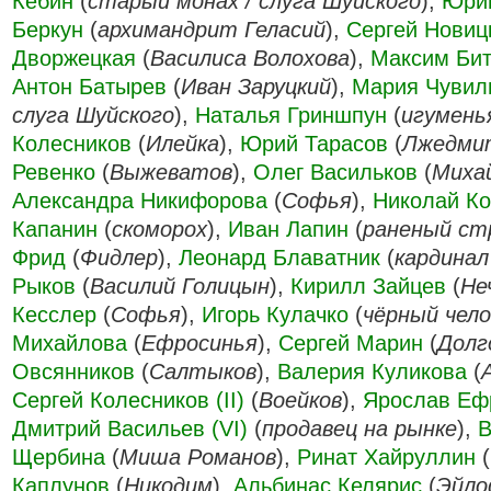
Кебин
(
старый монах / слуга Шуйского
),
Юри
Беркун
(
архимандрит Геласий
),
Сергей Новиц
Дворжецкая
(
Василиса Волохова
),
Максим Би
Антон Батырев
(
Иван Заруцкий
),
Мария Чувил
слуга Шуйского
),
Наталья Гриншпун
(
игумень
Колесников
(
Илейка
),
Юрий Тарасов
(
Лжедмит
Ревенко
(
Выжеватов
),
Олег Васильков
(
Миха
Александра Никифорова
(
Софья
),
Николай Ко
Капанин
(
скоморох
),
Иван Лапин
(
раненый ст
Фрид
(
Фидлер
),
Леонард Блаватник
(
кардинал
Рыков
(
Василий Голицын
),
Кирилл Зайцев
(
Не
Кесслер
(
Софья
),
Игорь Кулачко
(
чёрный чело
Михайлова
(
Ефросинья
),
Сергей Марин
(
Долг
Овсянников
(
Салтыков
),
Валерия Куликова
(
Сергей Колесников (II)
(
Воейков
),
Ярослав Еф
Дмитрий Васильев (VI)
(
продавец на рынке
),
В
Щербина
(
Миша Романов
),
Ринат Хайруллин
(
Каплунов
(
Никодим
),
Альбинас Келярис
(
Эйл