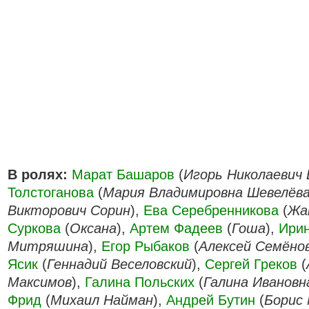
В ролях:
Марат Башаров
(
Игорь Николаевич
Толстоганова
(
Мария Владимировна Шевелёв
Викторович Сорин
),
Ева Серебренникова
(
Жа
Суркова
(
Оксана
),
Артем Фадеев
(
Гоша
),
Ирин
Митряшина
),
Егор Рыбаков
(
Алексей Семёно
Ясик
(
Геннадий Веселовский
),
Сергей Греков
(
Максимов
),
Галина Польских
(
Галина Ивановн
Фрид
(
Михаил Найман
),
Андрей Бутин
(
Борис 