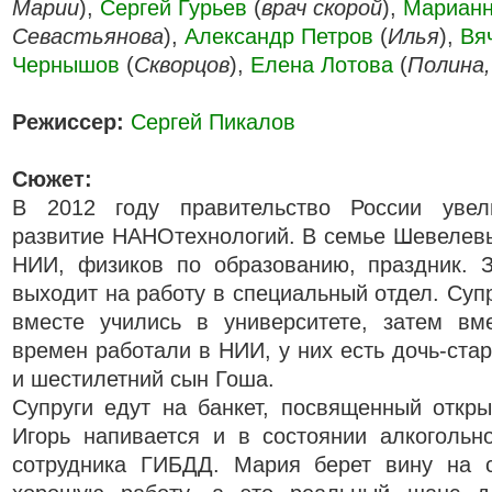
Марии
),
Сергей Гурьев
(
врач скорой
),
Марианн
Севастьянова
),
Александр Петров
(
Илья
),
Вя
Чернышов
(
Скворцов
),
Елена Лотова
(
Полина,
Режиссер:
Сергей Пикалов
Сюжет:
В 2012 году правительство России увел
развитие НАНОтехнологий. В семье Шевелев
НИИ, физиков по образованию, праздник. 
выходит на работу в специальный отдел. Супр
вместе учились в университете, затем вм
времен работали в НИИ, у них есть дочь-ста
и шестилетний сын Гоша.
Супруги едут на банкет, посвященный откр
Игорь напивается и в состоянии алкогольн
сотрудника ГИБДД. Мария берет вину на 