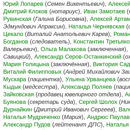
Юрий Лопарев
(
Семен Викентьевич
),
Алексей
Дмитрий Клоков
(
нотариус
),
Иван Замотаев
(
Рувинская
(
Галина Борисовна
),
Алексей Арта
Эдмундович Апраксин
),
Наталья Чернявская
(
Цекало
(
Виталий Анатольевич Карев
),
Рома
Богданов
(
следователь
),
Константин Третьяко
Валерьевич
),
Ольга Малахова
(
заключенная
),
Савицкий
),
Александр Серов-Останкинский
(
о
Мария Голицына
(
заключённая
),
Виктория Са
Виталий Филипповых
(
Андрей Михайлович За
Мускара
(
пациентка
),
Ульяна Урванцева
(
вос
Кыдык
(
медсестра
),
Александр Поляев
(
паци
Зайковская
(
продавец ювелирного отдела
),
А
Буянова
(
секретарь суда
),
Сергей Шолох
(
Ни
Дурнайкин
(
Дмитрий Иванович Сергеев
),
Вал
Наталья Мудриченко
(
Мария
),
Андрюс Паулав
Александр Пудов
(
лейтенант ДПС
),
Наталья