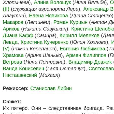
Хлопычева
),
Алина Волощук
(
Нина Вяльбе
),
О
(II)
(
служащая аэропорта Лера
),
Александр 
Лагутин
),
Елена Новикова
(
Диана Стоценко
Макаров
(
Летинец
),
Роман Курцын
(
Антон Дь
Ариков
(
Никита Савушкин
),
Кристина Шелобк
Диана Кафф
(
Самира
),
Кирилл Мелехов
(
Дми
Левда
,
Кристина Кучеренко
(
Юлия Хохлова
),
(V)
(
Роман Корепанов
),
Евгения Любимова
(
Т
Храмова
(
Арина Шенько
),
Армен Филиппов
(
Г
Ветрова
(
Нина Петровна
),
Владимир Довжик
Ванда Конисевич
(
Галя Остапчук
),
Святослав
Насташевский
(
Михаил
)
Режиссер:
Станислав Либин
Сюжет:
Их пятеро. Они – следственная бригада. Р