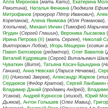
Алла Миронова
(
мать Кати
),
Екатерина Мол
Ракитина
),
Наталья Фенкина
(
Людмила Ефим
Митрофанов
(
прокурор Пётр Иванович
),
Алек
Корепанов
),
Алена Якимова
(
Юля Романова
),
Хлопычев
),
Михаил Инчин
(
Тимофей Марычев
Ягудин
(
Сергей Глашин
),
Вероника Лысакова
Ирина Петрова (II)
(
мать Сергея
),
Николай С
Викторович Лобов
),
Игорь Мещерин
(
хозяин 
Павел Белозеров
(
редактор
),
Олег Вавилов
(
Виталий Кудрявцев
(
Сергей Витальевич Шал
Чуваткин
(
Витя
),
Татьяна Косач-Брындина
(
Н
Ганина
),
Анна Невская
(
Лариса Нечаева
),
Сер
(II)
(
Николай Зверев
),
Александр Жарков
(
эпи
Сердюков
(
Федор Кратов
),
Сергей Ланбамин
Владимир Данай
(
продавец Андрей
),
Владими
Усанов
),
Андрей Курносов
(
эпизод
),
Юрий Мос
Дьяков
),
Антон Голышев
(
Олег Мавиц
),
Григо