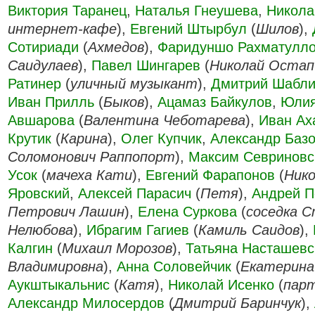
Виктория Таранец
,
Наталья Гнеушева
,
Никола
интернет-кафе
),
Евгений Штырбул
(
Шилов
),
Сотириади
(
Ахмедов
),
Фаридуншо Рахматулл
Саидулаев
),
Павел Шингарев
(
Николай Остап
Ратинер
(
уличный музыкант
),
Дмитрий Шабли
Иван Прилль
(
Быков
),
Ацамаз Байкулов
,
Юли
Авшарова
(
Валентина Чеботарева
),
Иван Ах
Крутик
(
Карина
),
Олег Купчик
,
Александр Баз
Соломонович Раппопорт
),
Максим Севриновс
Усок
(
мачеха Кати
),
Евгений Фарапонов
(
Ник
Яровский
,
Алексей Парасич
(
Петя
),
Андрей П
Петрович Лашин
),
Елена Суркова
(
соседка 
Нелюбова
),
Ибрагим Гагиев
(
Камиль Саидов
),
Калгин
(
Михаил Морозов
),
Татьяна Насташевс
Владимировна
),
Анна Соловейчик
(
Екатерина
Аукштыкальнис
(
Катя
),
Николай Исенко
(
пар
Александр Милосердов
(
Дмитрий Баринчук
),