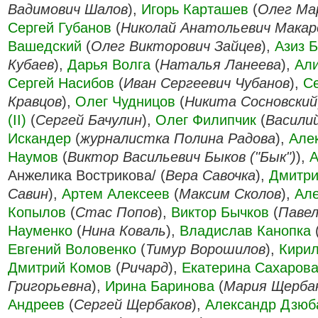
Вадимович Шалов
),
Игорь Карташев
(
Олег Ма
Сергей Губанов
(
Николай Анатольевич Макар
Вашедский
(
Олег Викторович Зайцев
),
Азиз 
Кубаев
),
Дарья Волга
(
Наталья Ланеева
),
Али
Сергей Насибов
(
Иван Сергеевич Чубанов
),
Се
Кравцов
),
Олег Чудницов
(
Никита Сосновский
(II)
(
Сергей Бачулин
),
Олег Филипчик
(
Васили
Искандер
(
журналистка Полина Радова
),
Але
Наумов
(
Виктор Васильевич Быков ("Бык")
),
А
Анжелика Вострикова/ (
Вера Савочка
),
Дмитри
Савин
),
Артем Алексеев
(
Максим Сколов
),
Ал
Копылов
(
Стас Попов
),
Виктор Бычков
(
Павел
Науменко
(
Нина Коваль
),
Владислав Канопка
Евгений Воловенко
(
Тимур Ворошилов
),
Кирил
Дмитрий Комов
(
Ричард
),
Екатерина Сахаров
Григорьевна
),
Ирина Баринова
(
Мария Щерба
Андреев
(
Сергей Щербаков
),
Александр Дзюб