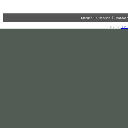
Главная
О проекте
Правооб
© 2017
НП "