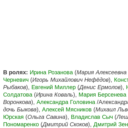
В ролях:
Ирина Розанова
(
Мария Алексеевна
Черневич
(
Игорь Михайлович Нефёдов
),
Конс
Рыбаков
),
Евгений Миллер
(
Денис Ермолов
),
Солдатова
(
Ирина Коваль
),
Мария Берсенева
Воронкова
),
Александра Головина
/Александра
дочь Быкова
),
Алексей Мясников
(
Михаил Льв
Юрская
(
Ольга Савина
),
Владислав Сыч
(
Леш
Пономаренко
(
Дмитрий Скоков
),
Дмитрий Зен