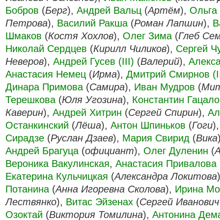
Бобров
(
Берг
),
Андрей Вальц
(
Артём
),
Ольга
Петрова
),
Василий Ракша
(
Роман Лапшин
),
В
Шмаков
(
Костя Хохлов
),
Олег Зима
(
Глеб Се
Николай Сердцев
(
Кирилл Чиликов
),
Сергей Ч
Неверов
),
Андрей Гусев (III)
(
Валерий
),
Алекса
Анастасия Немец
(
Ирма
),
Дмитрий Смирнов (I
Динара Примова
(
Самира
),
Иван Мудров
(
Мит
Терешкова
(
Юля Угозина
),
Константин Гацало
Каверин
),
Андрей Хитрин
(
Сергей Спирин
),
Ал
Останкинский
(
Лёша
),
Антон Шпиньков
(
Гоги
)
Сирадзе
(
Руслан Дзаев
),
Мария Свирид
(
Вика
Андрей Брагуца
(
официант
),
Олег Дуленин
(
Вероника Вакулинская
,
Анастасия Привалова
Екатерина Кульчицкая
(
Александра Локитова
Потанина
(
Анна Игоревна Сколова
),
Ирина Мо
Лествянко
),
Витас Эйзенах
(
Сергей Иванович
Озоктай
(
Виктория Томилина
),
Антонина Дем