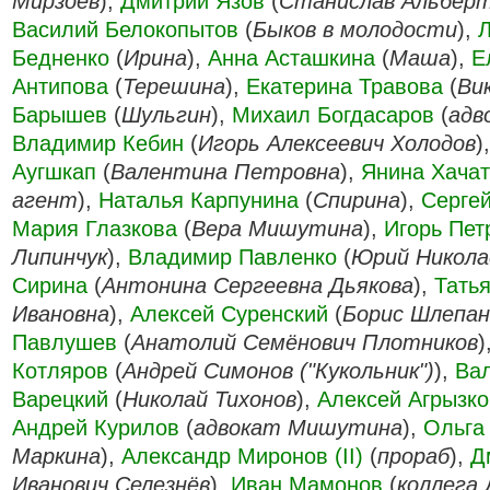
Мирзоев
),
Дмитрий Язов
(
Станислав Альберт
Василий Белокопытов
(
Быков в молодости
),
Бедненко
(
Ирина
),
Анна Асташкина
(
Маша
),
Е
Антипова
(
Терешина
),
Екатерина Травова
(
Ви
Барышев
(
Шульгин
),
Михаил Богдасаров
(
адв
Владимир Кебин
(
Игорь Алексеевич Холодов
)
Аугшкап
(
Валентина Петровна
),
Янина Хача
агент
),
Наталья Карпунина
(
Спирина
),
Серге
Мария Глазкова
(
Вера Мишутина
),
Игорь Пет
Липинчук
),
Владимир Павленко
(
Юрий Никола
Сирина
(
Антонина Сергеевна Дьякова
),
Тать
Ивановна
),
Алексей Суренский
(
Борис Шлепан
Павлушев
(
Анатолий Семёнович Плотников
)
Котляров
(
Андрей Симонов ("Кукольник")
),
Ва
Варецкий
(
Николай Тихонов
),
Алексей Агрызко
Андрей Курилов
(
адвокат Мишутина
),
Ольга
Маркина
),
Александр Миронов (II)
(
прораб
),
Д
Иванович Селезнёв
),
Иван Мамонов
(
коллега 