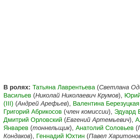
В ролях:
Татьяна Лаврентьева
(
Светлана Од
Васильев
(
Николай Николаевич Крумов
),
Юрий
(III)
(
Андрей Арефьев
),
Валентина Березуцкая
Григорий Абрикосов
(
член комиссии
),
Эдуард 
Дмитрий Орловский
(
Евгений Артемьевич
),
А
Январев
(
тоннельщик
),
Анатолий Соловьев
(
Кондаков
),
Геннадий Юхтин
(
Павел Харитоно