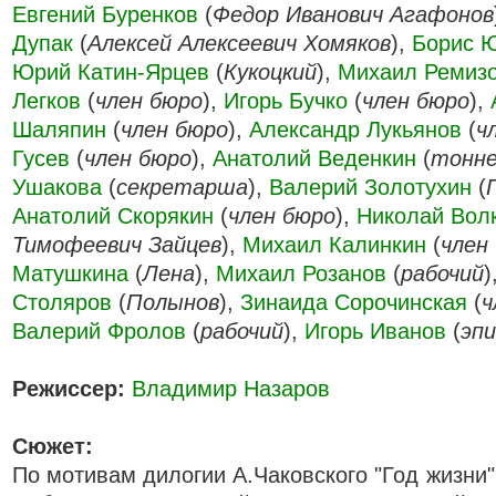
Евгений Буренков
(
Федор Иванович Агафонов
Дупак
(
Алексей Алексеевич Хомяков
),
Борис 
Юрий Катин-Ярцев
(
Кукоцкий
),
Михаил Ремиз
Легков
(
член бюро
),
Игорь Бучко
(
член бюро
),
Шаляпин
(
член бюро
),
Александр Лукьянов
(
ч
Гусев
(
член бюро
),
Анатолий Веденкин
(
тонн
Ушакова
(
секретарша
),
Валерий Золотухин
(
Анатолий Скорякин
(
член бюро
),
Николай Волко
Тимофеевич Зайцев
),
Михаил Калинкин
(
член
Матушкина
(
Лена
),
Михаил Розанов
(
рабочий
)
Столяров
(
Полынов
),
Зинаида Сорочинская
(
ч
Валерий Фролов
(
рабочий
),
Игорь Иванов
(
эпи
Режиссер:
Владимир Назаров
Сюжет:
По мотивам дилогии А.Чаковского "Год жизни"